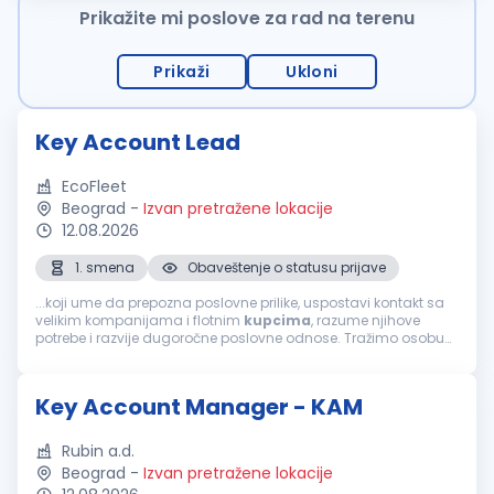
Prikažite mi poslove za rad na terenu
Prikaži
Ukloni
Key Account Lead
EcoFleet
Beograd
-
Izvan pretražene lokacije
12.08.2026
1. smena
Obaveštenje o statusu prijave
...koji ume da prepozna poslovne prilike, uspostavi kontakt sa
velikim kompanijama i flotnim
kupcima
, razume njihove
potrebe i razvije dugoročne poslovne odnose. Tražimo osobu
koja će aktivno nositi razvoj prodaje, od prvog kontakta sa
potencijalnim klijentom...
Key Account Manager - KAM
Rubin a.d.
Beograd
-
Izvan pretražene lokacije