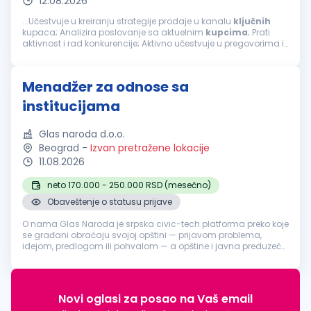
12.08.2026
...Učestvuje u kreiranju strategije prodaje u kanalu
ključnih
kupaca; Analizira poslovanje sa aktuelnim
kupcima
; Prati
aktivnost i rad konkurencije; Aktivno učestvuje u pregovorima ili
samostalno vodi pregovore sa
ključnim
kupcima
;
Implementira usvojenu...
Menadžer za odnose sa
institucijama
Glas naroda d.o.o.
Beograd
-
Izvan pretražene lokacije
11.08.2026
neto 170.000 - 250.000 RSD (mesečno)
Obaveštenje o statusu prijave
O nama Glas Naroda je srpska civic-tech platforma preko koje
se građani obraćaju svojoj opštini — prijavom problema,
idejom, predlogom ili pohvalom — a opštine i javna preduzeća
odgovaraju, uz pomoć AI sistema koji prijave klasifikuje i
usmerava nadl...
Novi oglasi za posao na Vaš email