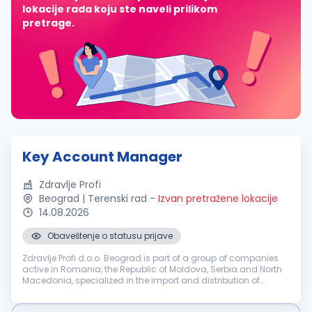
lokacije rada koju ste naveli prilikom
pretrage.
Key Account Manager
Zdravlje Profi
Beograd | Terenski rad
-
Izvan pretražene lokacije
14.08.2026
Obaveštenje o statusu prijave
Zdravlje Profi d.o.o. Beograd is part of a group of companies
active in Romania, the Republic of Moldova, Serbia and North
Macedonia, specialized in the import and distribution of
medical devices. The Serbian entity — Zdravlje Profi d.o.o. — is
looki...