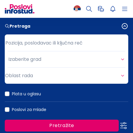
Pretraga
Pozicija, poslodavac ili ključna reč
Pozicija, poslodavac ili ključna reč
Izaberite grad
Grad
Oblast rada
Oblast rada
Plata u oglasu
Poslovi za mlade
Pretražite