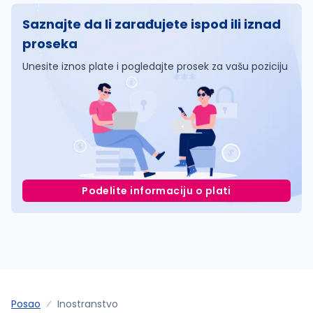
Saznajte da li zarađujete ispod ili iznad
proseka
Unesite iznos plate i pogledajte prosek za vašu poziciju
Podelite informaciju o plati
Posao
Inostranstvo