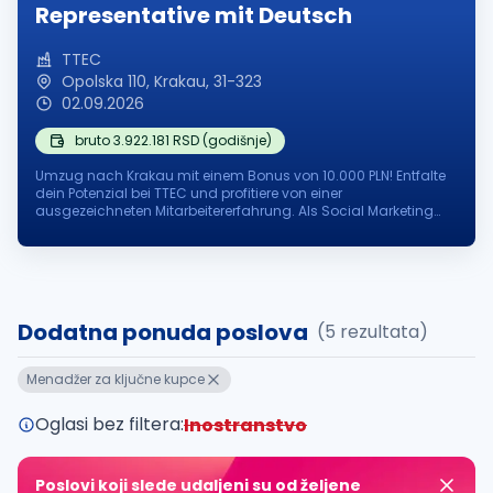
Representative mit Deutsch
TTEC
Opolska 110, Krakau, 31-323
02.09.2026
bruto 3.922.181 RSD (godišnje)
Umzug nach Krakau mit einem Bonus von 10.000 PLN! Entfalte
dein Potenzial bei TTEC und profitiere von einer
ausgezeichneten Mitarbeitererfahrung. Als Social Marketing
Sales Representative (Deutsch-Englisch) vor Ort in Krakau,
Polen, trägst du dazu be...
Dodatna ponuda poslova
(5 rezultata)
Menadžer za ključne kupce
Oglasi bez filtera:
Inostranstvo
Poslovi koji slede udaljeni su od željene