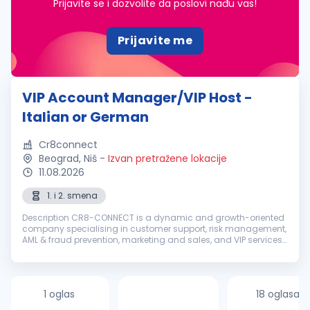
Prijavite se i dozvolite da poslovi nađu vas!
Prijavite me
VIP Account Manager/VIP Host -
Italian or German
Cr8connect
Beograd, Niš
-
Izvan pretražene lokacije
11.08.2026
1. i 2. smena
Description CR8-CONNECT is a dynamic and growth-oriented
company specialising in customer support, risk management,
AML & fraud prevention, marketing and sales, and VIP services.
With a dedicated global team, we deliver tailored strategies
and seaml...
1 oglas
18 oglasa