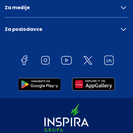
Za medije
Za poslodavce