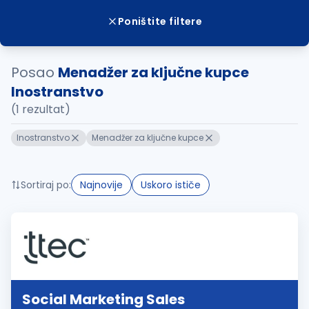
Poništite filtere
Posao
Menadžer za ključne kupce
Inostranstvo
(1 rezultat)
Inostranstvo
Menadžer za ključne kupce
Sortiraj po:
Najnovije
Uskoro ističe
Social Marketing Sales