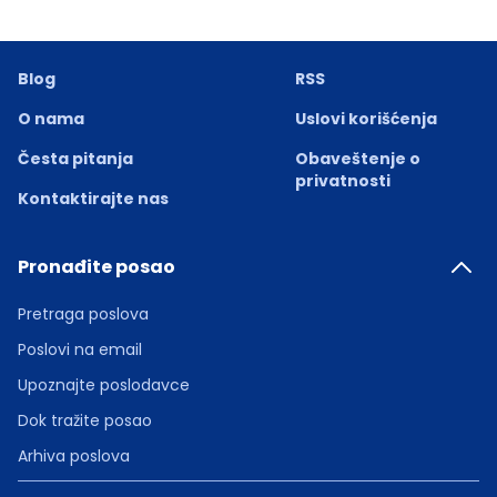
Blog
RSS
O nama
Uslovi korišćenja
Česta pitanja
Obaveštenje o
privatnosti
Kontaktirajte nas
Pronađite posao
Pretraga poslova
Poslovi na email
Upoznajte poslodavce
Dok tražite posao
Arhiva poslova