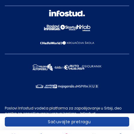
Poslovi Infostud vodeća platforma za zapošljavanje u Srbiji, deo
centra za zapošljavanje i razvoj karijere - Infostud.
©
Infostud rešenja d.o.o. Subotica
, 2000 -
2026
. Sadržaj sajta
Sačuvajte pretragu
Poslovi.infostud.com
je vlasništvo
Infostuda
. Zabranjeno je njegovo
preuzimanje bez dozvole
Infostuda
, zarad komercijalne upotrebe ili