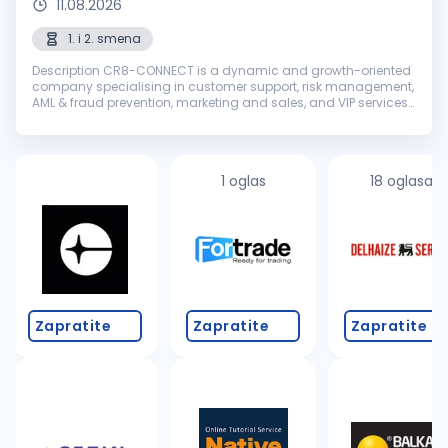
11.08.2026
1. i 2. smena
Description CR8-CONNECT is a dynamic and growth-oriented
company specialising in customer support, risk management,
AML & fraud prevention, marketing and sales, and VIP services.
With a dedicated global team, we deliver tailored strategies
and seaml...
1 oglas
18 oglasa
Zapratite
Zapratite
Zapratite