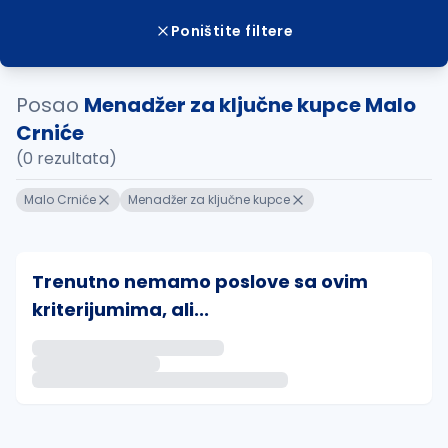
Poništite filtere
Posao
Menadžer za ključne kupce Malo
Crniće
(0 rezultata)
Malo Crniće
Menadžer za ključne kupce
Trenutno nemamo poslove sa ovim
kriterijumima, ali...
Ako sačuvate ovu pretragu, obavestićemo vas putem 