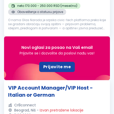
neto 170.000 - 250.000 RSD (mesečno)
Obaveštenje o statusu prijave
O nama Glas Naroda je srpska civic-tech platforma preko koje
se građani obraćaju svojoj opštini — prijavom problema,
idejom, predlogom ili pohvalom — a opštine i javna preduzeća
odgovaraju, uz pomoć AI sistema koji prijave klasifikuje i
usmerava nadl...
Novi oglasi za posao na Vaš email
Prijavite se i dozvolite da poslovi nađu vas!
Prijavite me
VIP Account Manager/VIP Host -
Italian or German
Cr8connect
Beograd, Niš
-
Izvan pretražene lokacije