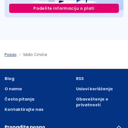
Podelite informaciju o plati
Posao
Malo Crniće
Blog
RSS
O nama
Uslovi korišćenja
Česta pitanja
Obaveštenje o
privatnosti
Kontaktirajte nas
Pronađite posao