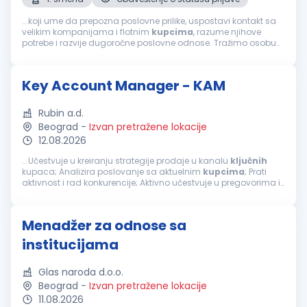
...koji ume da prepozna poslovne prilike, uspostavi kontakt sa
velikim kompanijama i flotnim
kupcima
, razume njihove
potrebe i razvije dugoročne poslovne odnose. Tražimo osobu
koja će aktivno nositi razvoj prodaje, od prvog kontakta sa
potencijalnim klijentom...
Key Account Manager - KAM
Rubin a.d.
Beograd
-
Izvan pretražene lokacije
12.08.2026
...Učestvuje u kreiranju strategije prodaje u kanalu
ključnih
kupaca; Analizira poslovanje sa aktuelnim
kupcima
; Prati
aktivnost i rad konkurencije; Aktivno učestvuje u pregovorima ili
samostalno vodi pregovore sa
ključnim
kupcima
;
Implementira usvojenu...
Menadžer za odnose sa
institucijama
Glas naroda d.o.o.
Beograd
-
Izvan pretražene lokacije
11.08.2026