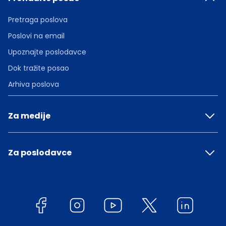
Pretraga poslova
Poslovi na email
Upoznajte poslodavce
Dok tražite posao
Arhiva poslova
Za medije
Za poslodavce