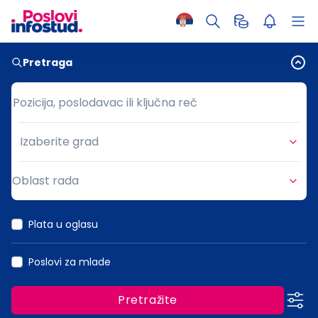
Pretraga
Pozicija, poslodavac ili ključna reč
Pozicija, poslodavac ili ključna reč
Izaberite grad
Grad
Oblast rada
Oblast rada
Plata u oglasu
Poslovi za mlade
Pretražite