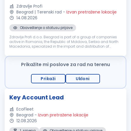
Zdravlje Profi
Beograd | Terenski rad
-
Izvan pretražene lokacije
14.08.2026
Obaveštenje o statusu prijave
Zdravlje Profi d.o.o. Beograd is part of a group of companies
active in Romania, the Republic of Moldova, Serbia and North
Macedonia, specialized in the import and distribution of
medical devices. The Serbian entity — Zdravlje Profi d.o.o. — is
looki...
Prikažite mi poslove za rad na terenu
Prikaži
Ukloni
Key Account Lead
EcoFleet
Beograd
-
Izvan pretražene lokacije
12.08.2026
1. smena
Obaveštenje o statusu prijave