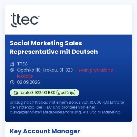
Social Marketing Sales
Representative mit Deutsch
TTEC
Opolska 110, Krakau, 31-323
-
Izvan pretražene
lokacije
02.09.2026
bruto 3.922.181 RSD (godišnje)
Umzug nach Krakau mit einem Bonus von 10.000 PLN! Entfalte
dein Potenzial bei TTEC und profitiere von einer
ausgezeichneten Mitarbeitererfahrung. Als Social Marketing
Sales Representative (Deutsch-Englisch) vor Ort in Krakau,
Polen, trägst du dazu be...
Key Account Manager