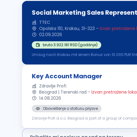
Social Marketing Sales Represen
TTEC
Opolska 110, Krakau, 31-323
-
Izvan pretražene 
02.09.2026
bruto 3.922.181 RSD (godišnje)
Umzug nach Krakau mit einem Bonus von 10.000 PLN! Entfal
Marketing Sales Representative (Deutsch-Englisch) vor Ort
Key Account Manager
Zdravlje Profi
Beograd | Terenski rad
-
Izvan pretražene loka
14.08.2026
Obaveštenje o statusu prijave
Zdravlje Profi d.o.o. Beograd is part of a group of comp
medical devices. The Serbian entity — Zdravlje Profi d.o.o. 