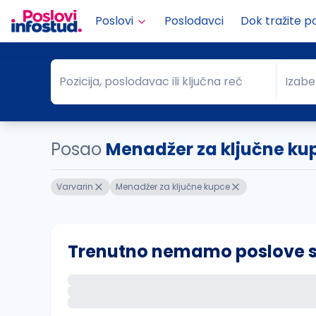
Poslovi
Poslodavci
Dok tražite p
Pozicija, poslodavac ili ključna reč
Izabe
Pozicija, poslodavac ili ključna reč
Grad
Posao
Menadžer za ključne ku
Varvarin
Menadžer za ključne kupce
Trenutno nemamo poslove sa 
Ako sačuvate ovu pretragu, obavestićemo va