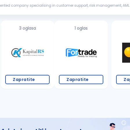
red strategies and seaml...
3 oglasa
1 oglas
Zapratite
Zapratite
Za