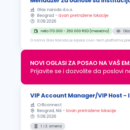
Menadžer za odnose sa instituci
Glas naroda d.o.o.
Beograd
-
Izvan pretražene lokacije
11.08.2026
neto 170.000 - 250.000 RSD (mesečno)
Oba
O nama Glas Naroda je srpska civic-tech platforma prek
odgovaraju, uz pomoć AI sistema koji prijave klasifikuje 
NOVI OGLASI ZA POSAO NA VAŠ EM
Prijavite se i dozvolite da poslovi 
VIP Account Manager/VIP Host - 
Cr8connect
Beograd, Niš
-
Izvan pretražene lokacije
11.08.2026
1. i 2. smena