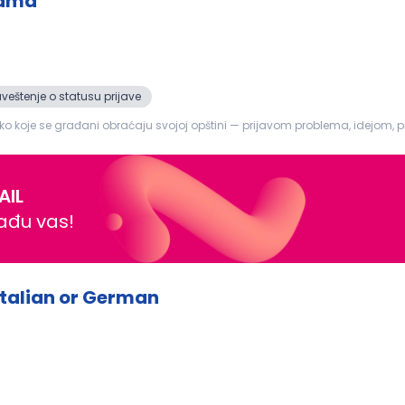
jama
veštenje o statusu prijave
o koje se građani obraćaju svojoj opštini — prijavom problema, idejom, 
i usmerava nadl...
AIL
nađu vas!
Italian or German