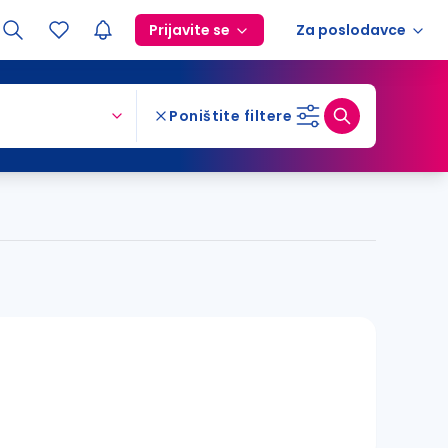
Prijavite se
Za poslodavce
Poništite filtere