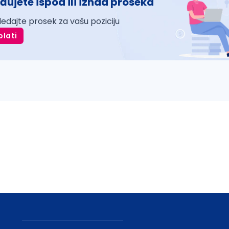
đujete ispod ili iznad proseka
ledajte prosek za vašu poziciju
plati