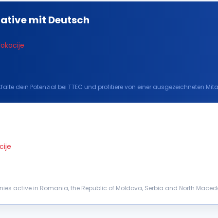
tative mit Deutsch
lokacije
te dein Potenzial bei TTEC und profitiere von einer ausgezeichneten Mitar
 in Krakau, Polen, trägst du dazu be...
cije
anies active in Romania, the Republic of Moldova, Serbia and North Macedon
— is looki...