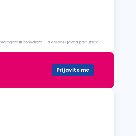
predlogom ili pohvalom — a opštine i javna preduzeća
Prijavite me