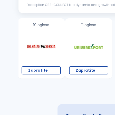
Description CR8-CONNECT is a dynamic and growth-oriented company specialising in customer support, risk management, AML & fraud prevention, marketing and sales, and VIP
services. With a dedicated global team, we deliver tailo
19 oglasa
11 oglasa
Zapratite
Zapratite