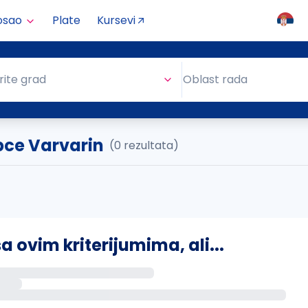
osao
Plate
Kursevi
Oblast rada
rite grad
Oblast rada
pce Varvarin
(0 rezultata)
ovim kriterijumima, ali...
s putem email-a kada se pojave novi poslovi.