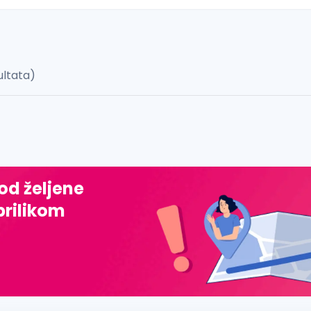
ultata)
 š, đ, ž, dž)
 od željene
prilikom