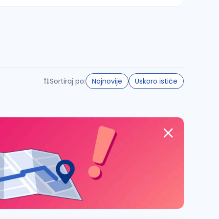
Sortiraj po:
Najnovije
Uskoro ističe