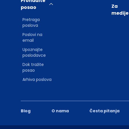
Pronađite
Za
posao
medije
Pretraga
poslova
Poslovi na
email
Upoznajte
poslodavce
Dok tražite
posao
Arhiva poslova
Blog
O nama
Česta pitanja