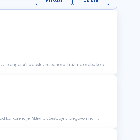
Prikaži
Ukloni
 razvije dugoročne poslovne odnose. Tražimo osobu koja
i rad konkurencije; Aktivno učestvuje u pregovorima ili