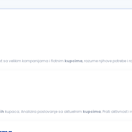
akt sa velikim kompanijama i flotnim
kupcima
, razume njihove potrebe i
tencijalnim klijentom...
nih
kupaca; Analizira poslovanje sa aktuelnim
kupcima
; Prati aktivnost 
plementira usvojenu...