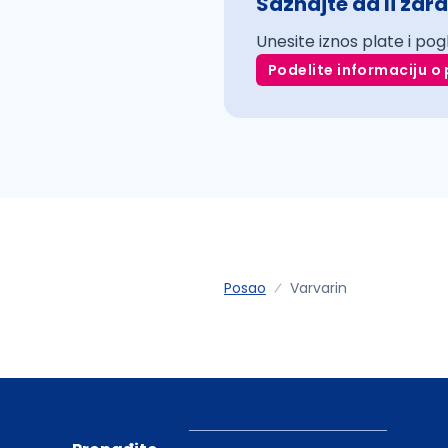
Saznajte da li zara
Unesite iznos plate i pog
Podelite informaciju o 
Posao
Varvarin