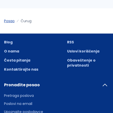
Posao
Čurug
Blog
RSS
O nama
Uslovi korišćenja
Česta pitanja
Obaveštenje o
privatnosti
Kontaktirajte nas
Pronađite posao
Pretraga poslova
Poslovi na email
Upoznajte poslodavce