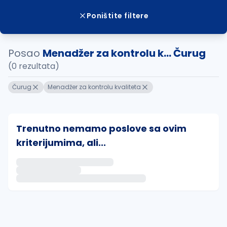
Poništite filtere
Posao
Menadžer za kontrolu k... Čurug
(0 rezultata)
Čurug
Menadžer za kontrolu kvaliteta
Trenutno nemamo poslove sa ovim
kriterijumima, ali...
Ako sačuvate ovu pretragu, obavestićemo vas putem 
uvajte pretragu