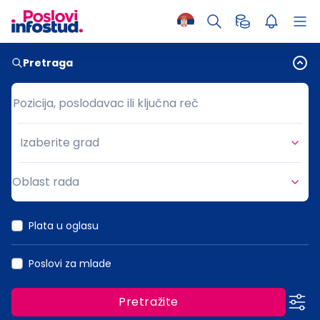
Pretraga
Pozicija, poslodavac ili ključna reč
Pozicija, poslodavac ili ključna reč
Izaberite grad
Grad
Oblast rada
Oblast rada
Plata u oglasu
Poslovi za mlade
Pretražite