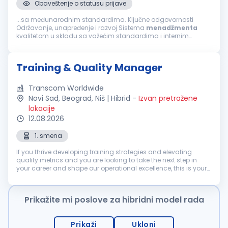
Obaveštenje o statusu prijave
...sa međunarodnim standardima. Ključne odgovornosti
Održavanje, unapređenje i razvoj Sistema
menadžmenta
kvalitetom u skladu sa važećim standardima i internim
procedurama. Praćenje usklađenosti poslovnih procesa sa
zahtevima sistema
kvaliteta
i regulatornim...
Training & Quality Manager
Transcom Worldwide
Novi Sad, Beograd, Niš | Hibrid
-
Izvan pretražene
lokacije
12.08.2026
1. smena
If you thrive developing training strategies and elevating
quality metrics and you are looking to take the next step in
your career and shape our operational excellence, this is your
moment! We are looking for an experienced professional from
the Tra...
Prikažite mi poslove za hibridni model rada
Prikaži
Ukloni