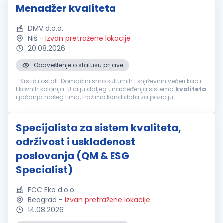
Menadžer kvaliteta
DMV d.o.o.
Niš
-
Izvan pretražene lokacije
20.08.2026
Obaveštenje o statusu prijave
...Krstić i ostali. Domaćini smo kulturnih i književnih večeri kao i
likovnih kolonija. U cilju daljeg unapređenja sistema
kvaliteta
i jačanja našeg tima, tražimo kandidata za poziciju
MENADŽER
KVALITETA
Ključne odgovornosti Definisanje,
implementacija...
Specijalista za sistem kvaliteta,
održivost i usklađenost
poslovanja (QM & ESG
Specialist)
FCC Eko d.o.o.
Beograd
-
Izvan pretražene lokacije
14.08.2026