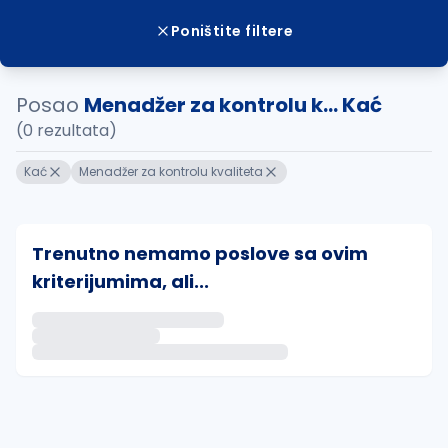
Poništite filtere
Posao
Menadžer za kontrolu k... Kać
(0 rezultata)
Kać
Menadžer za kontrolu kvaliteta
Trenutno nemamo poslove sa ovim
kriterijumima, ali...
Ako sačuvate ovu pretragu, obavestićemo vas putem 
uvajte pretragu