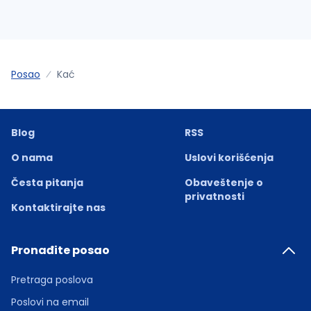
Posao
Kać
Blog
RSS
O nama
Uslovi korišćenja
Česta pitanja
Obaveštenje o
privatnosti
Kontaktirajte nas
Pronađite posao
Pretraga poslova
Poslovi na email