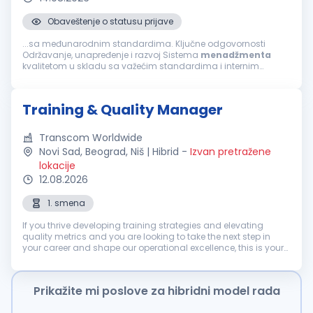
Obaveštenje o statusu prijave
...sa međunarodnim standardima. Ključne odgovornosti
Održavanje, unapređenje i razvoj Sistema
menadžmenta
kvalitetom u skladu sa važećim standardima i internim
procedurama. Praćenje usklađenosti poslovnih procesa sa
zahtevima sistema
kvaliteta
i regulatornim...
Training & Quality Manager
Transcom Worldwide
Novi Sad, Beograd, Niš | Hibrid
-
Izvan pretražene
lokacije
12.08.2026
1. smena
If you thrive developing training strategies and elevating
quality metrics and you are looking to take the next step in
your career and shape our operational excellence, this is your
moment! We are looking for an experienced professional from
the Tra...
Prikažite mi poslove za hibridni model rada