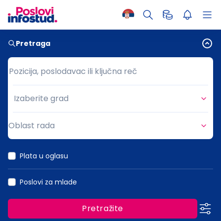
Pretraga
Pozicija, poslodavac ili ključna reč
Pozicija, poslodavac ili ključna reč
Izaberite grad
Grad
Oblast rada
Oblast rada
Plata u oglasu
Poslovi za mlade
Pretražite