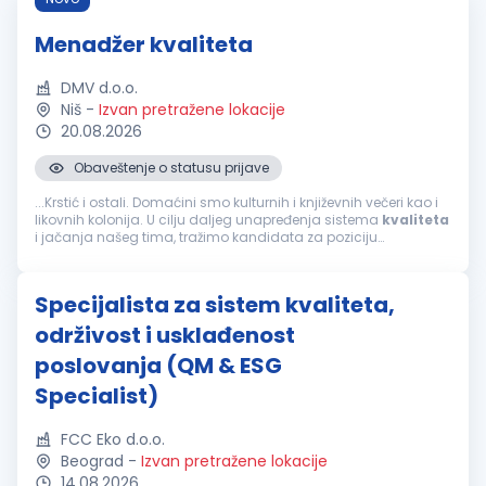
Menadžer kvaliteta
DMV d.o.o.
Niš
-
Izvan pretražene lokacije
20.08.2026
Obaveštenje o statusu prijave
...Krstić i ostali. Domaćini smo kulturnih i književnih večeri kao i
likovnih kolonija. U cilju daljeg unapređenja sistema
kvaliteta
i jačanja našeg tima, tražimo kandidata za poziciju
MENADŽER
KVALITETA
Ključne odgovornosti Definisanje,
implementacija...
Specijalista za sistem kvaliteta,
održivost i usklađenost
poslovanja (QM & ESG
Specialist)
FCC Eko d.o.o.
Beograd
-
Izvan pretražene lokacije
14.08.2026