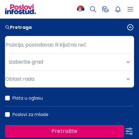
Pretraga
Pozicija, poslodavac ili ključna reč
Pozicija, poslodavac ili ključna reč
Izaberite grad
Grad
Oblast rada
Oblast rada
Plata u oglasu
Poslovi za mlade
Pretražite