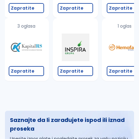
Zapratite
Zapratite
Zapratite
3 oglasa
1 oglas
Zapratite
Zapratite
Zapratite
Saznajte da li zarađujete ispod ili iznad
proseka
Unesite iznos plate i pogledajte prosek za vašu poziciju