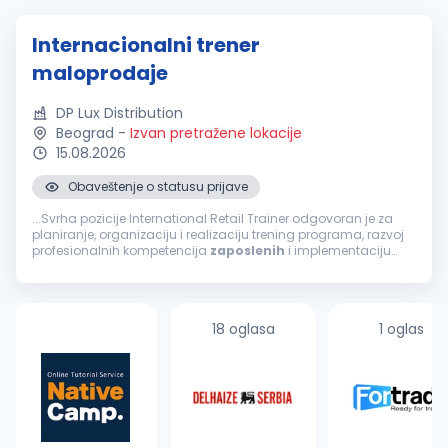
Internacionalni trener
maloprodaje
DP Lux Distribution
Beograd
-
Izvan pretražene lokacije
15.08.2026
Obaveštenje o statusu prijave
...Svrha pozicije International Retail Trainer odgovoran je za
planiranje, organizaciju i realizaciju trening programa, razvoj
profesionalnih kompetencija
zaposlenih
i implementaciju
standarda rada u maloprodaji. Primarni cilj ove pozicije...
18 oglasa
1 oglas