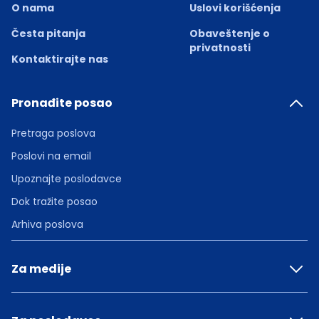
O nama
Uslovi korišćenja
Česta pitanja
Obaveštenje o
privatnosti
Kontaktirajte nas
Pronađite posao
Pretraga poslova
Poslovi na email
Upoznajte poslodavce
Dok tražite posao
Arhiva poslova
Za medije