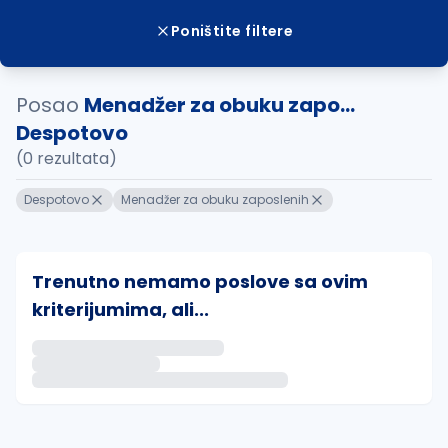
Poništite filtere
Posao
Menadžer za obuku zapo...
Despotovo
(0 rezultata)
Despotovo
Menadžer za obuku zaposlenih
Trenutno nemamo poslove sa ovim
kriterijumima, ali...
Ako sačuvate ovu pretragu, obavestićemo vas putem 