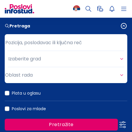
Pretraga
Pozicija, poslodavac ili ključna reč
Pozicija, poslodavac ili ključna reč
Izaberite grad
Grad
Oblast rada
Oblast rada
Plata u oglasu
Poslovi za mlade
Pretražite