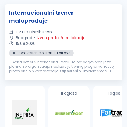
Internacionalni trener
maloprodaje
DP Lux Distribution
Beograd
-
Izvan pretražene lokacije
15.08.2026
Obaveštenje o statusu prijave
...Svrha pozicije International Retail Trainer odgovoran je za
planiranje, organizaciju i realizaciju trening programa, razvoj
profesionalnih kompetencija
zaposlenih
i implementaciju
standarda rada u maloprodaji. Primarni cilj ove pozicije...
11 oglasa
1 oglas