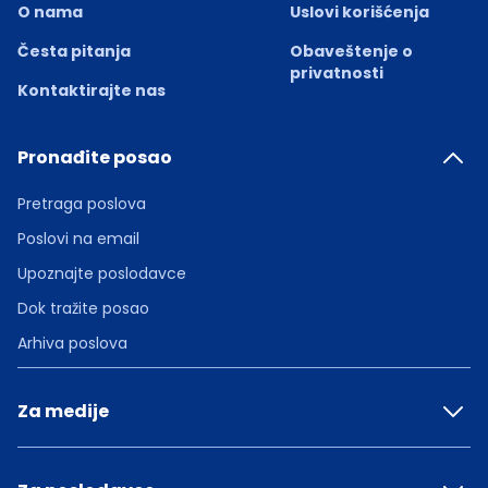
O nama
Uslovi korišćenja
Česta pitanja
Obaveštenje o
privatnosti
Kontaktirajte nas
Pronađite posao
Pretraga poslova
Poslovi na email
Upoznajte poslodavce
Dok tražite posao
Arhiva poslova
Za medije