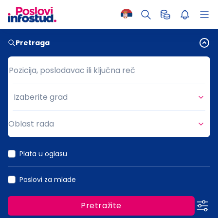
Pretraga
Pozicija, poslodavac ili ključna reč
Pozicija, poslodavac ili ključna reč
Izaberite grad
Grad
Oblast rada
Oblast rada
Plata u oglasu
Poslovi za mlade
Pretražite