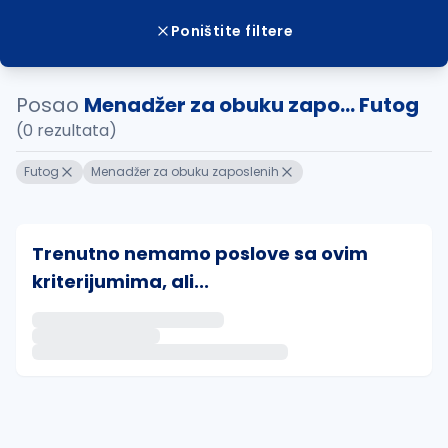
Poništite filtere
Posao
Menadžer za obuku zapo... Futog
(0 rezultata)
Futog
Menadžer za obuku zaposlenih
Trenutno nemamo poslove sa ovim
kriterijumima, ali...
Ako sačuvate ovu pretragu, obavestićemo vas putem 
uvajte pretragu