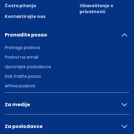
Česta pitanja
Obaveštenje o
privatnosti
Kontaktirajte nas
Pronađite posao
Pretraga poslova
Poslovi na email
Upoznajte poslodavce
Dok tražite posao
Arhiva poslova
Za medije
Za poslodavce