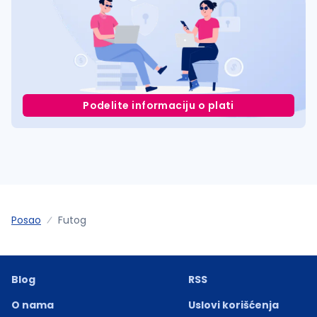
Podelite informaciju o plati
Posao
Futog
Blog
RSS
O nama
Uslovi korišćenja