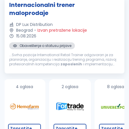
Internacionalni trener
maloprodaje
DP Lux Distribution
Beograd
-
Izvan pretražene lokacije
15.08.2026
Obaveštenje o statusu prijave
...Svrha pozicije International Retail Trainer odgovoran je za
planiranje, organizaciju i realizaciju trening programa, razvoj
profesionalnih kompetencija
zaposlenih
i implementaciju
standarda rada u maloprodaji. Primarni cilj ove pozicije...
4 oglasa
2 oglasa
8 oglasa
Zapratite
Zapratite
Zapratite