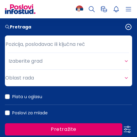
Pretraga
Pozicija, poslodavac ili ključna reč
Pozicija, poslodavac ili ključna reč
Izaberite grad
Grad
Oblast rada
Oblast rada
Plata u oglasu
Poslovi za mlade
Pretražite