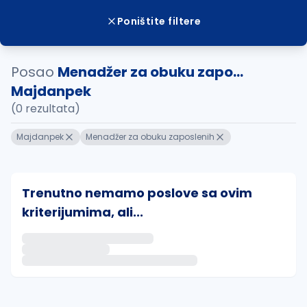
Poništite filtere
Posao
Menadžer za obuku zapo...
Majdanpek
(0 rezultata)
Majdanpek
Menadžer za obuku zaposlenih
Trenutno nemamo poslove sa ovim
kriterijumima, ali...
Ako sačuvate ovu pretragu, obavestićemo vas putem 