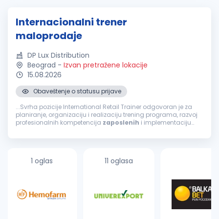
Internacionalni trener
maloprodaje
DP Lux Distribution
Beograd
-
Izvan pretražene lokacije
15.08.2026
Obaveštenje o statusu prijave
...Svrha pozicije International Retail Trainer odgovoran je za
planiranje, organizaciju i realizaciju trening programa, razvoj
profesionalnih kompetencija
zaposlenih
i implementaciju
standarda rada u maloprodaji. Primarni cilj ove pozicije...
1 oglas
11 oglasa