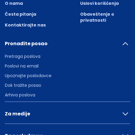
O nama
Uslovi korišćenja
Česta pitanja
Obaveštenje o
privatnosti
Kontaktirajte nas
Pronađite posao
Pretraga poslova
Poslovi na email
Upoznajte poslodavce
Dok tražite posao
Arhiva poslova
Za medije