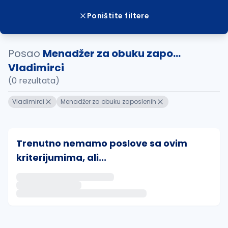
Poništite filtere
Posao
Menadžer za obuku zapo...
Vladimirci
(0 rezultata)
Vladimirci
Menadžer za obuku zaposlenih
Trenutno nemamo poslove sa ovim
kriterijumima, ali...
Ako sačuvate ovu pretragu, obavestićemo vas putem 