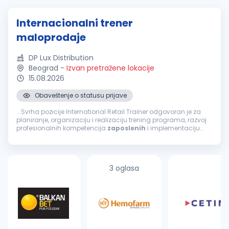
Internacionalni trener
maloprodaje
DP Lux Distribution
Beograd
-
Izvan pretražene lokacije
15.08.2026
Obaveštenje o statusu prijave
...Svrha pozicije International Retail Trainer odgovoran je za
planiranje, organizaciju i realizaciju trening programa, razvoj
profesionalnih kompetencija
zaposlenih
i implementaciju
standarda rada u maloprodaji. Primarni cilj ove pozicije...
3 oglasa