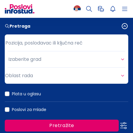
Pretraga
Pozicija, poslodavac ili ključna reč
Pozicija, poslodavac ili ključna reč
Izaberite grad
Grad
Oblast rada
Oblast rada
Plata u oglasu
Poslovi za mlade
Pretražite