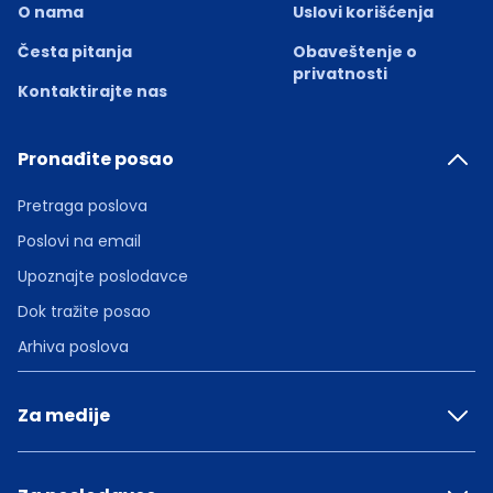
O nama
Uslovi korišćenja
Česta pitanja
Obaveštenje o
privatnosti
Kontaktirajte nas
Pronađite posao
Pretraga poslova
Poslovi na email
Upoznajte poslodavce
Dok tražite posao
Arhiva poslova
Za medije