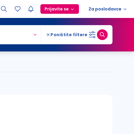
Prijavite se
Za poslodavce
Poništite filtere