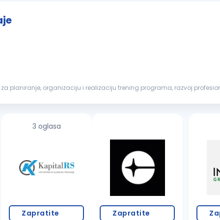
aje
je za planiranje, organizaciju i realizaciju trening programa, razvoj profes
..
3 oglasa
Zapratite
Zapratite
Za