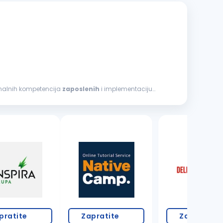
ionalnih kompetencija
zaposlenih
i implementaciju
17 oglasa
pratite
Zapratite
Zapratite