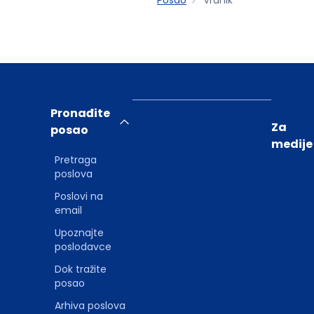
Pronađite
Za
posao
medije
Pretraga
poslova
Poslovi na
email
Upoznajte
poslodavce
Dok tražite
posao
Arhiva poslova