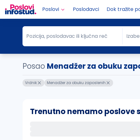
Poslovi
Poslodavci
Dok tražite p
Pozicija, poslodavac ili ključna reč
Izabe
Pozicija, poslodavac ili ključna reč
Grad
Posao
Menadžer za obuku zapo
Vrdnik
Menadžer za obuku zaposlenih
Trenutno nemamo poslove sa 
Ako sačuvate ovu pretragu, obavestićemo va