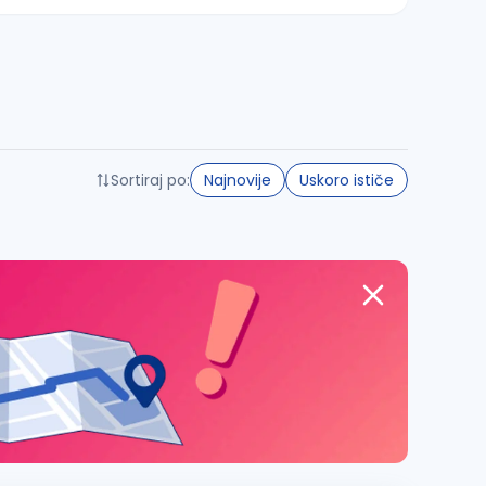
Sortiraj po:
Najnovije
Uskoro ističe