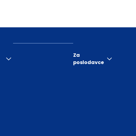
Za
poslodavce