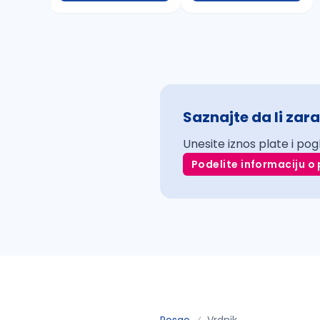
Saznajte da li zara
Unesite iznos plate i pog
Podelite informaciju o 
Posao
Vrdnik