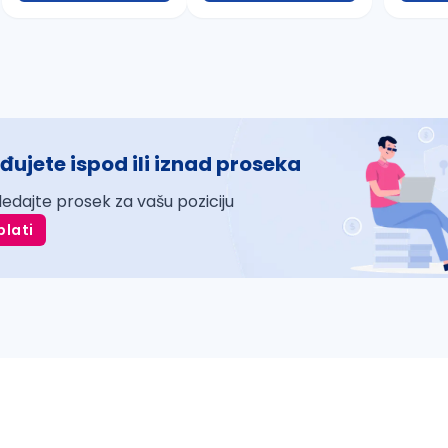
đujete ispod ili iznad proseka
ledajte prosek za vašu poziciju
plati