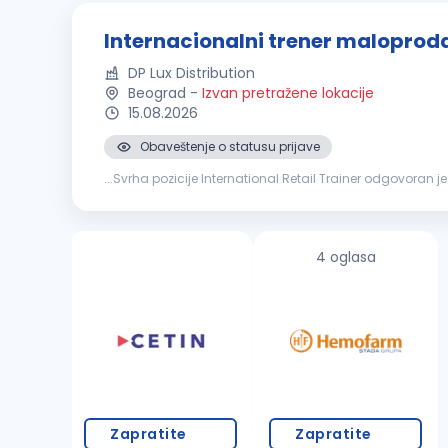
Internacionalni trener maloprod
DP Lux Distribution
Beograd
-
Izvan pretražene lokacije
15.08.2026
Obaveštenje o statusu prijave
...Svrha pozicije International Retail Trainer odgovoran 
standarda rada u maloprodaji. Primarni cilj ove pozicije.
4 oglasa
Zapratite
Zapratite