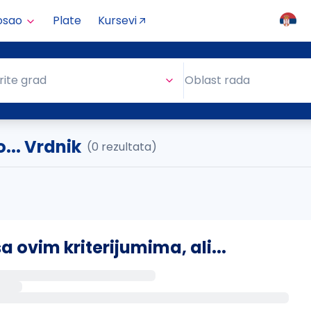
osao
Plate
Kursevi
Oblast rada
rite grad
Oblast rada
... Vrdnik
(0 rezultata)
ovim kriterijumima, ali...
s putem email-a kada se pojave novi poslovi.