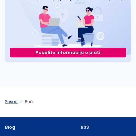
Podelite informaciju o plati
Posao
Bač
Blog
RSS