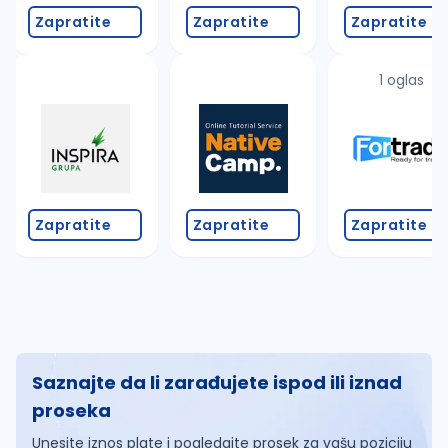
Zapratite
Zapratite
Zapratite
1 oglas
Zapratite
Zapratite
Zapratite
Saznajte da li zarađujete ispod ili iznad
proseka
Unesite iznos plate i pogledajte prosek za vašu poziciju