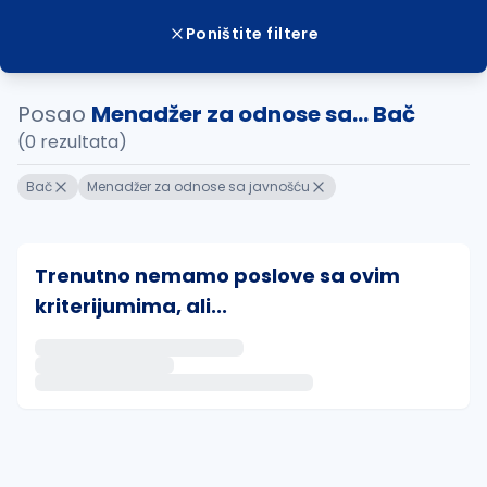
Poništite filtere
Posao
Menadžer za odnose sa... Bač
(0 rezultata)
Bač
Menadžer za odnose sa javnošću
Trenutno nemamo poslove sa ovim
kriterijumima, ali...
Ako sačuvate ovu pretragu, obavestićemo vas putem 
uvajte pretragu