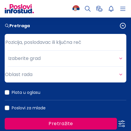
Pretraga
Pozicija, poslodavac ili ključna reč
Pozicija, poslodavac ili ključna reč
Izaberite grad
Grad
Oblast rada
Oblast rada
Plata u oglasu
Poslovi za mlade
Pretražite