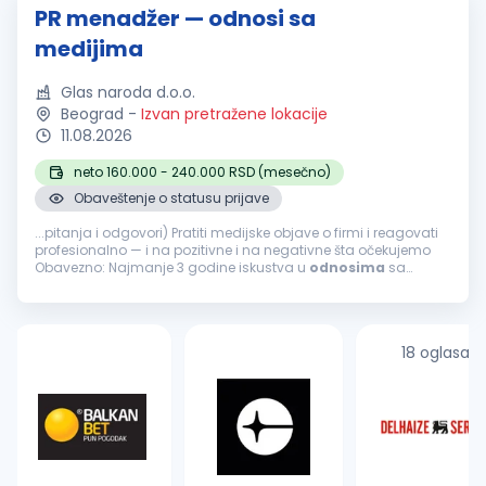
PR menadžer — odnosi sa
medijima
Glas naroda d.o.o.
Beograd
-
Izvan pretražene lokacije
11.08.2026
neto 160.000 - 240.000 RSD (mesečno)
Obaveštenje o statusu prijave
...pitanja i odgovori) Pratiti medijske objave o firmi i reagovati
profesionalno — i na pozitivne i na negativne šta očekujemo
Obavezno: Najmanje 3 godine iskustva u
odnosima
sa
javnošću
, novinarstvu ili korporativnim komunikacijama
Odlično pisanje...
18 oglasa