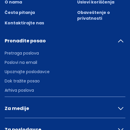
O nama
Uslovi korišćenja
Česta pitanja
Obaveštenje o
privatnosti
Kontaktirajte nas
Pronađite posao
Pretraga poslova
Poslovi na email
Upoznajte poslodavce
Dok tražite posao
Arhiva poslova
Za medije
Za poslodavce