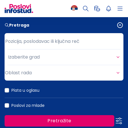
Pretraga
Pozicija, poslodavac ili ključna reč
Pozicija, poslodavac ili ključna reč
Izaberite grad
Grad
Oblast rada
Oblast rada
Plata u oglasu
Poslovi za mlade
Pretražite