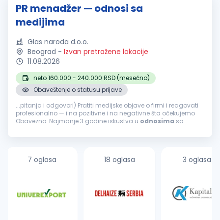
PR menadžer — odnosi sa
medijima
Glas naroda d.o.o.
Beograd
-
Izvan pretražene lokacije
11.08.2026
neto 160.000 - 240.000 RSD (mesečno)
Obaveštenje o statusu prijave
...pitanja i odgovori) Pratiti medijske objave o firmi i reagovati
profesionalno — i na pozitivne i na negativne šta očekujemo
Obavezno: Najmanje 3 godine iskustva u
odnosima
sa
javnošću
, novinarstvu ili korporativnim komunikacijama
Odlično pisanje...
7 oglasa
18 oglasa
3 oglasa