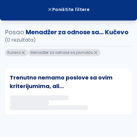
Poništite filtere
Posao
Menadžer za odnose sa... Kučevo
(0 rezultata)
Kučevo
Menadžer za odnose sa javnošću
Trenutno nemamo poslove sa ovim
kriterijumima, ali...
Ako sačuvate ovu pretragu, obavestićemo vas putem 
uvajte pretragu