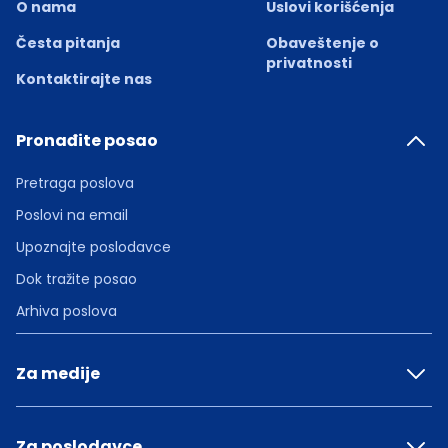
O nama
Uslovi korišćenja
Česta pitanja
Obaveštenje o
privatnosti
Kontaktirajte nas
Pronađite posao
Pretraga poslova
Poslovi na email
Upoznajte poslodavce
Dok tražite posao
Arhiva poslova
Za medije
Za poslodavce