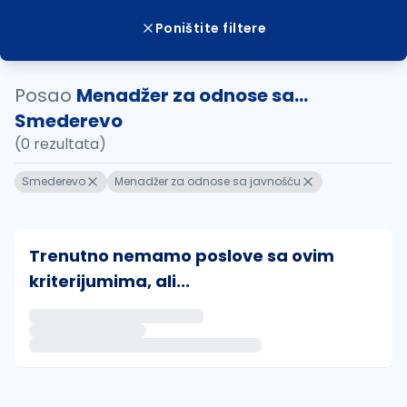
Poništite filtere
Posao
Menadžer za odnose sa...
Smederevo
(0 rezultata)
Smederevo
Menadžer za odnose sa javnošću
Trenutno nemamo poslove sa ovim
kriterijumima, ali...
Ako sačuvate ovu pretragu, obavestićemo vas putem 