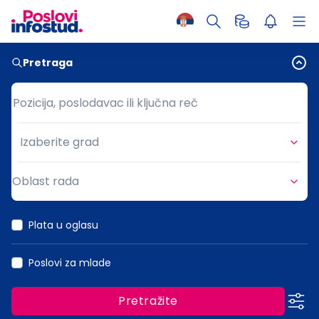
Pretraga
Pozicija, poslodavac ili ključna reč
Pozicija, poslodavac ili ključna reč
Izaberite grad
Grad
Oblast rada
Oblast rada
Plata u oglasu
Poslovi za mlade
Pretražite