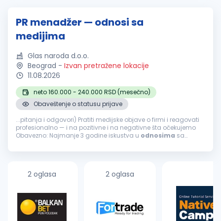
PR menadžer — odnosi sa
medijima
Glas naroda d.o.o.
Beograd
-
Izvan pretražene lokacije
11.08.2026
neto 160.000 - 240.000 RSD (mesečno)
Obaveštenje o statusu prijave
...pitanja i odgovori) Pratiti medijske objave o firmi i reagovati
profesionalno — i na pozitivne i na negativne šta očekujemo
Obavezno: Najmanje 3 godine iskustva u
odnosima
sa
javnošću
, novinarstvu ili korporativnim komunikacijama
Odlično pisanje...
2 oglasa
2 oglasa