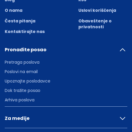
O nama
Uslovi korišćenja
Česta pitanja
Obaveštenje o
privatnosti
Kontaktirajte nas
Pronađite posao
Pretraga poslova
Poslovi na email
Upoznajte poslodavce
Dok tražite posao
Arhiva poslova
Za medije