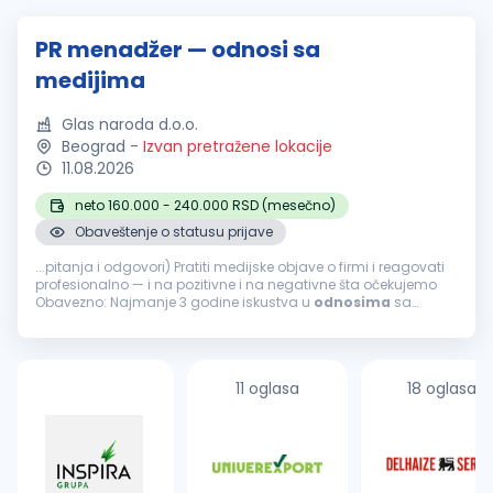
PR menadžer — odnosi sa
medijima
Glas naroda d.o.o.
Beograd
-
Izvan pretražene lokacije
11.08.2026
neto 160.000 - 240.000 RSD (mesečno)
Obaveštenje o statusu prijave
...pitanja i odgovori) Pratiti medijske objave o firmi i reagovati
profesionalno — i na pozitivne i na negativne šta očekujemo
Obavezno: Najmanje 3 godine iskustva u
odnosima
sa
javnošću
, novinarstvu ili korporativnim komunikacijama
Odlično pisanje...
11 oglasa
18 oglasa