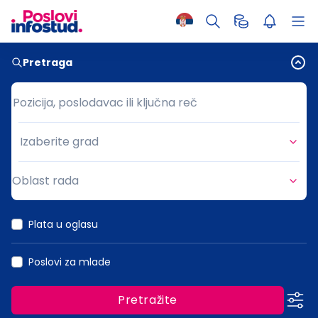
Pretraga
Pozicija, poslodavac ili ključna reč
Pozicija, poslodavac ili ključna reč
Izaberite grad
Grad
Oblast rada
Oblast rada
Plata u oglasu
Poslovi za mlade
Pretražite