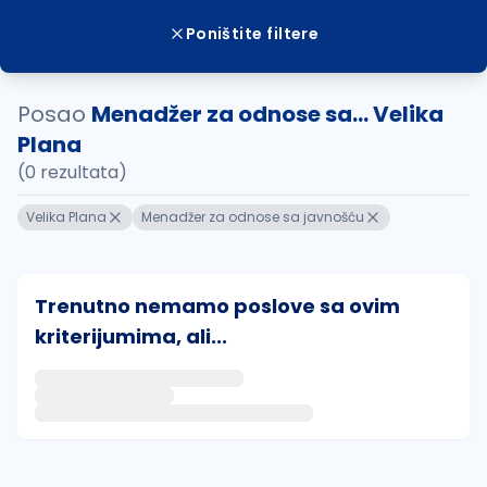
Poništite filtere
Posao
Menadžer za odnose sa... Velika
Plana
(0 rezultata)
Velika Plana
Menadžer za odnose sa javnošću
Trenutno nemamo poslove sa ovim
kriterijumima, ali...
Ako sačuvate ovu pretragu, obavestićemo vas putem 