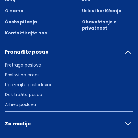
O nama
Uslovi korišćenja
Česta pitanja
Obaveštenje o
privatnosti
Kontaktirajte nas
Pronađite posao
Pretraga poslova
Poslovi na email
Upoznajte poslodavce
Dok tražite posao
Arhiva poslova
Za medije