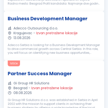
Radno mesto: Beograd Profil kandidata: Najmanje dve godine
iskustva na rukovodećim ili koordinatorskim pozicijama
Iskustvo u upravljanju...
Business Development Manager
Adecco Outsourcing d.o.o.
Kragujevac
-
Izvan pretražene lokacije
13.08.2026
Adecco Serbia is looking for a Business Development Manager
to drive commercial growth across Central Serbia. In this role,
you will focus on identifying new business opportunities,
developing relationships with key decision-makers, and
helping organ...
Ističe
Partner Success Manager
Gi Group HR Solutions
Beograd
-
Izvan pretražene lokacije
08.08.2026
Gi Group HR Solutions d.o.o. was established in Serbia in April
2002 with the mission to support clients in achieving their
business strategy by offering a wide knowledge of the local