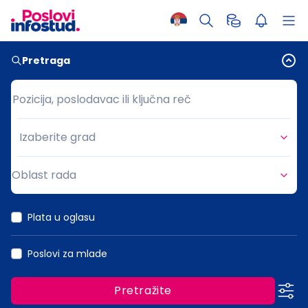
Pretraga
Pozicija, poslodavac ili ključna reč
Pozicija, poslodavac ili ključna reč
Izaberite grad
Grad
Oblast rada
Oblast rada
Plata u oglasu
Poslovi za mlade
Pretražite