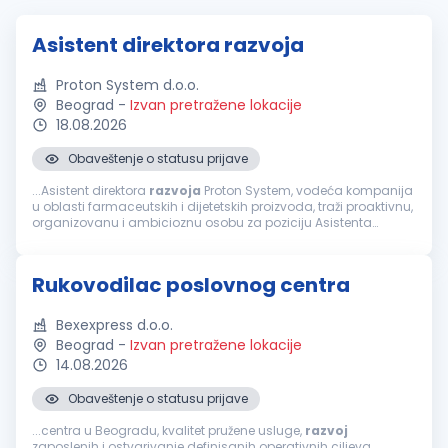
Asistent direktora razvoja
Proton System d.o.o.
Beograd
-
Izvan pretražene lokacije
18.08.2026
Obaveštenje o statusu prijave
...Asistent direktora
razvoja
Proton System, vodeća kompanija
u oblasti farmaceutskih i dijetetskih proizvoda, traži proaktivnu,
organizovanu i ambicioznu osobu za poziciju Asistenta
direktora
razvoja
. Ukoliko imate izražene analitičke i
komunikacione...
Rukovodilac poslovnog centra
Bexexpress d.o.o.
Beograd
-
Izvan pretražene lokacije
14.08.2026
Obaveštenje o statusu prijave
...centra u Beogradu, kvalitet pružene usluge,
razvoj
zaposlenih i ostvarivanje definisanih operativnih ciljeva.