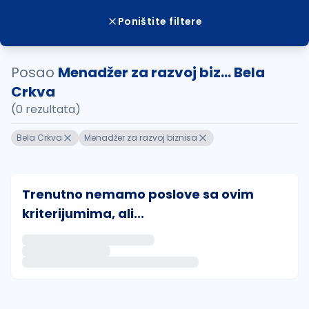
Poništite filtere
Posao
Menadžer za razvoj biz... Bela
Crkva
(0 rezultata)
Bela Crkva
Menadžer za razvoj biznisa
Trenutno nemamo poslove sa ovim
kriterijumima, ali...
Ako sačuvate ovu pretragu, obavestićemo vas putem 