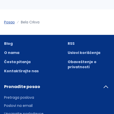
Posao
Bela Crkva
Blog
RSS
O nama
Uslovi korišćenja
Česta pitanja
Obaveštenje o
privatnosti
Kontaktirajte nas
Pronađite posao
Pretraga poslova
Poslovi na email
Upoznajte poslodavce