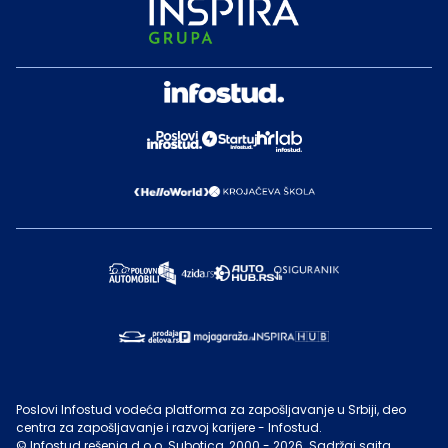
Poslovi Infostud vodeća platforma za zapošljavanje u Srbiji, deo
centra za zapošljavanje i razvoj karijere - Infostud.
©
Infostud rešenja d.o.o. Subotica
, 2000 -
2026
. Sadržaj sajta