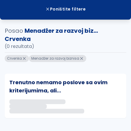
Poništite filtere
Posao
Menadžer za razvoj biz...
Crvenka
(0 rezultata)
Crvenka
Menadžer za razvoj biznisa
Trenutno nemamo poslove sa ovim
kriterijumima, ali...
Ako sačuvate ovu pretragu, obavestićemo vas putem 