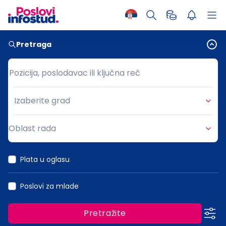
Pretraga
Pozicija, poslodavac ili ključna reč
Pozicija, poslodavac ili ključna reč
Izaberite grad
Grad
Oblast rada
Oblast rada
Plata u oglasu
Poslovi za mlade
Pretražite