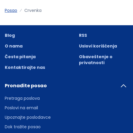
Posao
Crvenka
Blog
RSS
O nama
Uslovi korišćenja
Česta pitanja
Obaveštenje o
privatnosti
Kontaktirajte nas
Pronađite posao
Pretraga poslova
Poslovi na email
Upoznajte poslodavce
Dok tražite posao