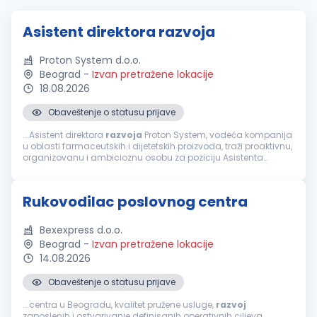
Asistent direktora razvoja
Proton System d.o.o.
Beograd
-
Izvan pretražene lokacije
18.08.2026
Obaveštenje o statusu prijave
...Asistent direktora
razvoja
Proton System, vodeća kompanija
u oblasti farmaceutskih i dijetetskih proizvoda, traži proaktivnu,
organizovanu i ambicioznu osobu za poziciju Asistenta
direktora
razvoja
. Ukoliko imate izražene analitičke i
komunikacione...
Rukovodilac poslovnog centra
Bexexpress d.o.o.
Beograd
-
Izvan pretražene lokacije
14.08.2026
Obaveštenje o statusu prijave
...centra u Beogradu, kvalitet pružene usluge,
razvoj
zaposlenih i ostvarivanje definisanih operativnih ciljeva.