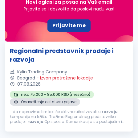
Novi oglasi za posao na Vaš email
Prijavite se i dozvolite da poslovi nađu vas!
Prijavite me
Regionalni predstavnik prodaje i
razvoja
Kylin Trading Company
Beograd
-
Izvan pretražene lokacije
07.08.2026
neto 75.000 - 85.000 RSD (mesečno)
Obaveštenje o statusu prijave
...da napravimo tim koji će aktivno učestvovati u
razvoju
kompanije na tržištu. Tražimo Regionalnog predstavnika
prodaje i
razvoja
Opis posla: Komunikacija sa postojećim i
potencijalnim klijentima, partnerima i kooperantima; Izrada i
slanje ponuda, porudžbenica...