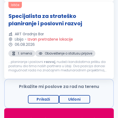
tried...
Ističe
Specijalista za strateško
planiranje i poslovni razvoj
ART Gradnja Bar
Libija
-
Izvan pretražene lokacije
06.08.2026
1. smena
Obaveštenje o statusu prijave
...planiranje i poslovni
razvoj
, nudeći kandidatima priliku da
postanu dio tima naših partnera u Libiji. Ova pozicija donosi
mogućnost rada na značajnim međunarodnim projektima,
kao i sticanje dragocjenog iskustva u inostranstvu, što
predstavlja odličan korak...
Prikažite mi poslove za rad na terenu
Prikaži
Ukloni