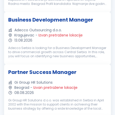
Radno mesto: Beograd Profil kandidata: Najmanje dve godine
iskustva na rukovodećim ili koordinatorskim pozicijama
Iskustvo u upravljanju...
Business Development Manager
Adecco Outsourcing d.o.o.
Kragujevac
-
Izvan pretražene lokacije
13.08.2026
Adecco Serbia is looking for a Business Development Manager
to drive commercial growth across Central Serbia. In this role,
you will focus on identifying new business opportunities,
developing relationships with key decision-makers, and
helping organ...
Partner Success Manager
Gi Group HR Solutions
Beograd
-
Izvan pretražene lokacije
08.08.2026
Gi Group HR Solutions d.o.o. was established in Serbia in April
2002 with the mission to support clients in achieving their
business strategy by offering a wide knowledge of the local
market, the experience of our international consultants, and