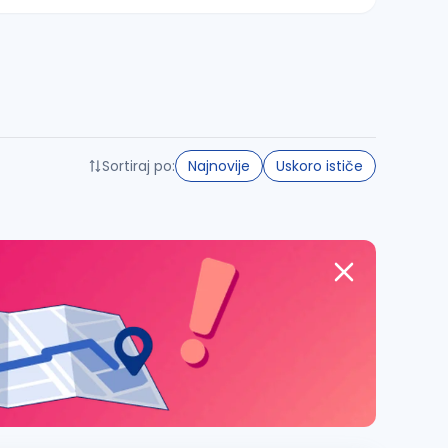
Sortiraj po:
Najnovije
Uskoro ističe