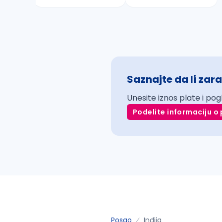
Saznajte da li zara
Unesite iznos plate i pog
Podelite informaciju o 
Posao
Inđija