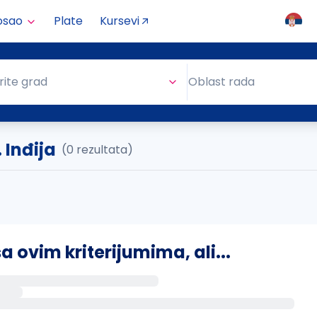
osao
Plate
Kursevi
Oblast rada
rite grad
Oblast rada
 Inđija
(0 rezultata)
ovim kriterijumima, ali...
s putem email-a kada se pojave novi poslovi.