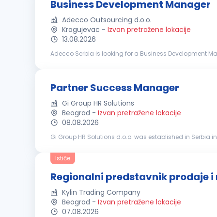
Business Development Manager
Adecco Outsourcing d.o.o.
Kragujevac
-
Izvan pretražene lokacije
13.08.2026
Adecco Serbia is looking for a Business Development Mana
developing relationships with key decision-makers, and 
Partner Success Manager
Gi Group HR Solutions
Beograd
-
Izvan pretražene lokacije
08.08.2026
Gi Group HR Solutions d.o.o. was established in Serbia in
market, the experience of our international consultants, an
Ističe
Regionalni predstavnik prodaje i
Kylin Trading Company
Beograd
-
Izvan pretražene lokacije
07.08.2026