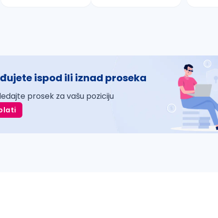
đujete ispod ili iznad proseka
ledajte prosek za vašu poziciju
plati