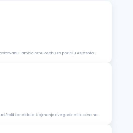
rganizovanu i ambicioznu osobu za poziciju Asistenta
anje dve godine iskustva na