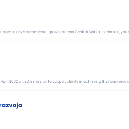
ger to drive commercial growth across Central Serbia. In this role, you w
helping organ...
 April 2002 with the mission to support clients in achieving their business 
d tried...
 razvoja