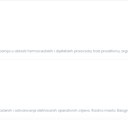
ija u oblasti farmaceutskih i dijetetskih proizvoda, traži proaktivnu, o
munikacione...
enih i ostvarivanje definisanih operativnih ciljeva. Radno mesto: Beograd Profil kandidata: Najm
ravljanju...