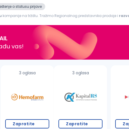
štenje o statusu prijave
u
kompanije na tržištu. Tražimo Regionalnog predstavnika prodaje i
razv
ada i slanje ponuda, porudžbenica...
AIL
nađu vas!
3 oglasa
3 oglasa
Zapratite
Zapratite
Za