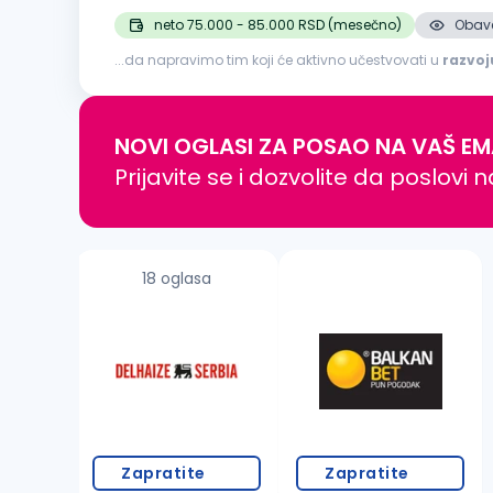
neto 75.000 - 85.000 RSD (mesečno)
Obave
...da napravimo tim koji će aktivno učestvovati u
razvoj
potencijalnim klijentima, partnerima i kooperantima; Izr
NOVI OGLASI ZA POSAO NA VAŠ EM
Prijavite se i dozvolite da poslovi 
18 oglasa
Zapratite
Zapratite