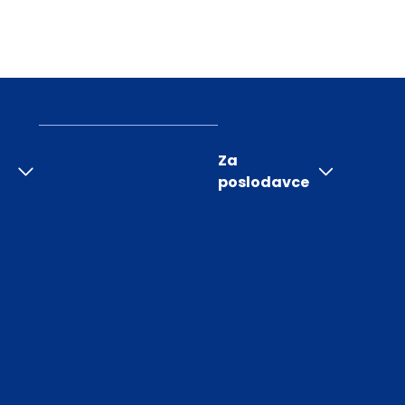
Za
poslodavce