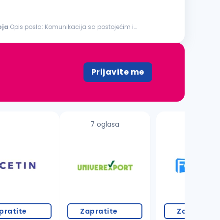
oja
Opis posla: Komunikacija sa postojećim i
Prijavite me
7 oglasa
1 oglas
pratite
Zapratite
Zapratite