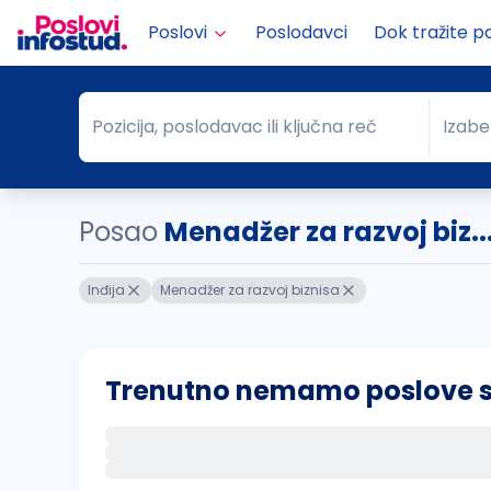
Poslovi
Poslodavci
Dok tražite p
Pozicija, poslodavac ili ključna reč
Izabe
Pozicija, poslodavac ili ključna reč
Grad
Posao
Menadžer za razvoj biz...
Inđija
Menadžer za razvoj biznisa
Trenutno nemamo poslove sa 
Ako sačuvate ovu pretragu, obavestićemo va