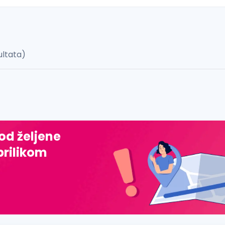
ultata)
 š, đ, ž, dž)
 od željene
prilikom