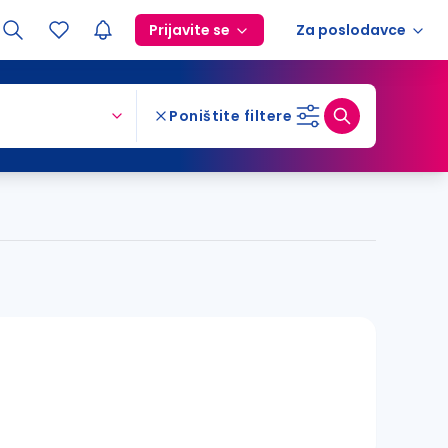
Prijavite se
Za poslodavce
Poništite filtere