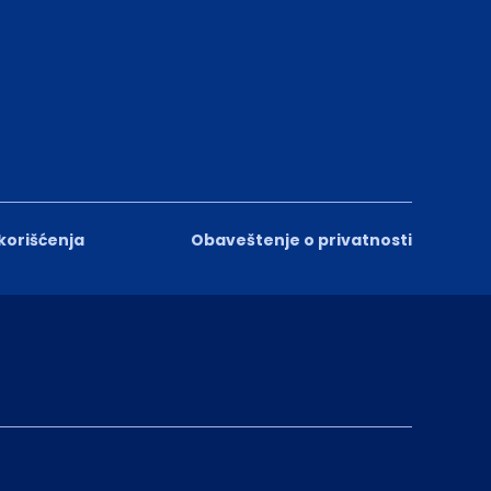
 korišćenja
Obaveštenje o privatnosti