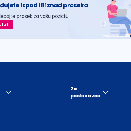
đujete ispod ili iznad proseka
ledajte prosek za vašu poziciju
plati
Za
poslodavce