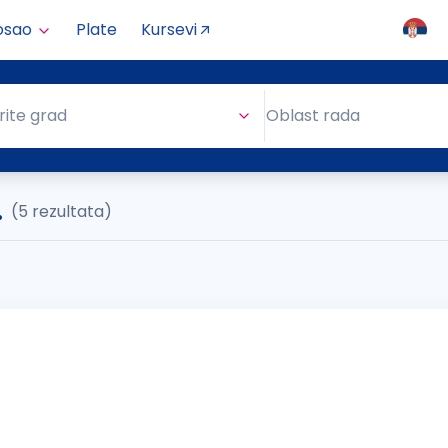
osao
Plate
Kursevi
Oblast rada
rite grad
Oblast rada
.
(5 rezultata)