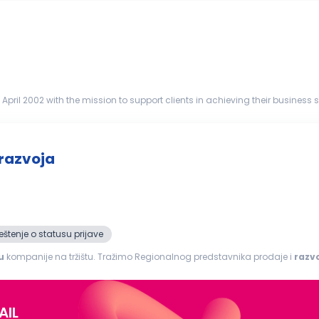
 April 2002 with the mission to support clients in achieving their business 
d tried...
 razvoja
štenje o statusu prijave
u
kompanije na tržištu. Tražimo Regionalnog predstavnika prodaje i
razv
ada i slanje ponuda, porudžbenica...
AIL