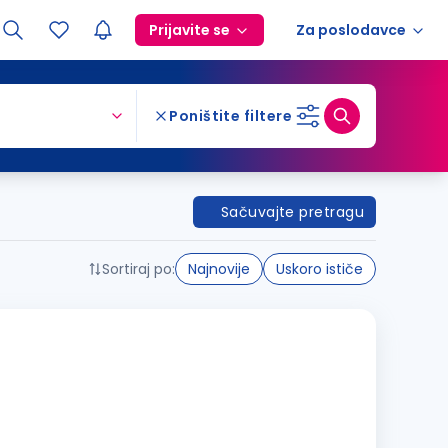
Prijavite se
Za poslodavce
Poništite filtere
Sačuvajte pretragu
Sortiraj po:
Najnovije
Uskoro ističe