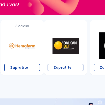
nađu vas!
3 oglasa
Zapratite
Zapratite
Za