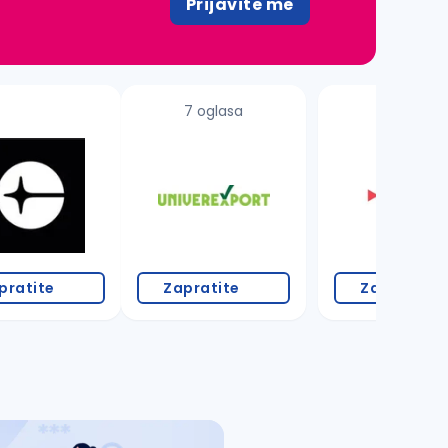
Prijavite me
7 oglasa
pratite
Zapratite
Zapratite