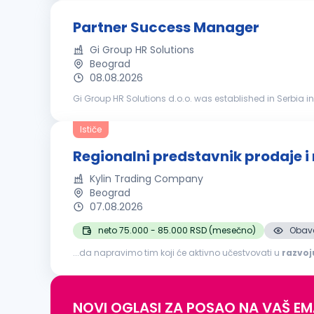
Partner Success Manager
Gi Group HR Solutions
Beograd
08.08.2026
Gi Group HR Solutions d.o.o. was established in Serbia in
market, the experience of our international consultants, an
Ističe
Regionalni predstavnik prodaje i
Kylin Trading Company
Beograd
07.08.2026
neto 75.000 - 85.000 RSD (mesečno)
Obave
...da napravimo tim koji će aktivno učestvovati u
razvoj
potencijalnim klijentima, partnerima i kooperantima; Izr
NOVI OGLASI ZA POSAO NA VAŠ EM