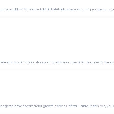
ija u oblasti farmaceutskih i dijetetskih proizvoda, traži proaktivnu, o
munikacione...
enih i ostvarivanje definisanih operativnih ciljeva. Radno mesto: Beograd Profil kandidata: Najm
ravljanju...
ger to drive commercial growth across Central Serbia. In this role, you w
helping organ...