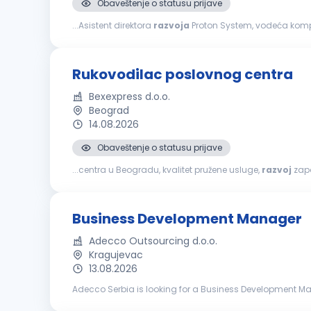
Obaveštenje o statusu prijave
...Asistent direktora
razvoja
Proton System, vodeća kompan
direktora
razvoja
. Ukoliko imate izražene analitičke i ko
Rukovodilac poslovnog centra
Bexexpress d.o.o.
Beograd
14.08.2026
Obaveštenje o statusu prijave
...centra u Beogradu, kvalitet pružene usluge,
razvoj
zaposl
rukovodećim ili koordinatorskim pozicijama Iskustvo u up
Business Development Manager
Adecco Outsourcing d.o.o.
Kragujevac
13.08.2026
Adecco Serbia is looking for a Business Development Mana
developing relationships with key decision-makers, and 