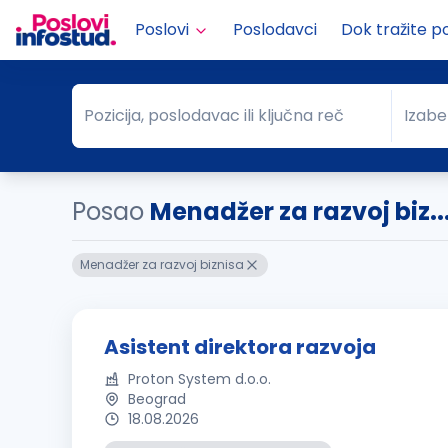
Poslovi
Poslodavci
Dok tražite p
Pozicija, poslodavac ili ključna reč
Izabe
Pozicija, poslodavac ili ključna reč
Grad
Posao
Menadžer za razvoj biz..
Menadžer za razvoj biznisa
Asistent direktora razvoja
Proton System d.o.o.
Beograd
18.08.2026