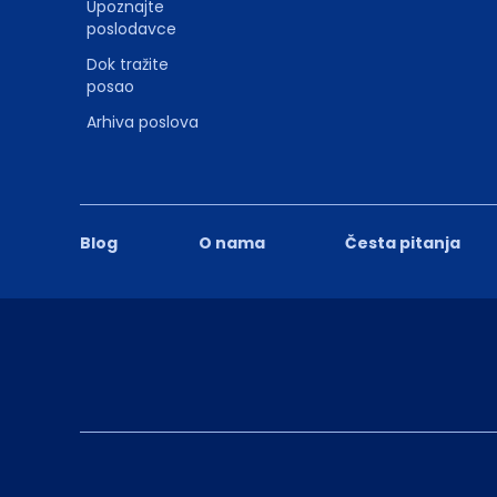
Upoznajte
poslodavce
Dok tražite
posao
Arhiva poslova
Blog
O nama
Česta pitanja