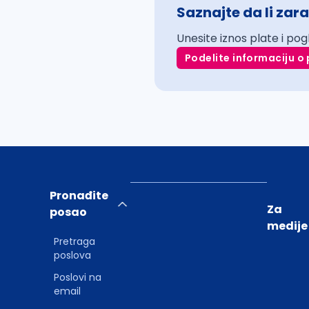
Saznajte da li zara
Unesite iznos plate i pog
Podelite informaciju o 
Pronađite
Za
posao
medije
Pretraga
poslova
Poslovi na
email