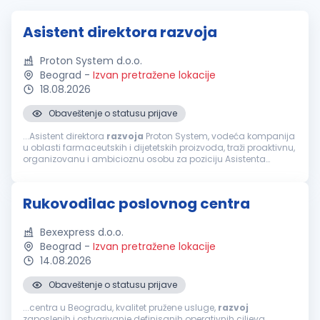
Asistent direktora razvoja
Proton System d.o.o.
Beograd
-
Izvan pretražene lokacije
18.08.2026
Obaveštenje o statusu prijave
...Asistent direktora
razvoja
Proton System, vodeća kompanija
u oblasti farmaceutskih i dijetetskih proizvoda, traži proaktivnu,
organizovanu i ambicioznu osobu za poziciju Asistenta
direktora
razvoja
. Ukoliko imate izražene analitičke i
komunikacione...
Rukovodilac poslovnog centra
Bexexpress d.o.o.
Beograd
-
Izvan pretražene lokacije
14.08.2026
Obaveštenje o statusu prijave
...centra u Beogradu, kvalitet pružene usluge,
razvoj
zaposlenih i ostvarivanje definisanih operativnih ciljeva.