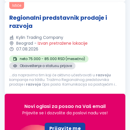
tried...
Ističe
Regionalni predstavnik prodaje i
razvoja
Kylin Trading Company
Beograd
-
Izvan pretražene lokacije
07.08.2026
neto 75.000 - 85.000 RSD (mesečno)
Obaveštenje o statusu prijave
...da napravimo tim koji će aktivno učestvovati u
razvoju
kompanije na tržištu. Tražimo Regionalnog predstavnika
prodaje i
razvoja
Opis posla: Komunikacija sa postojećim i
potencijalnim klijentima, partnerima i kooperantima; Izrada i
slanje ponuda, porudžbenica...
Novi oglasi za posao na Vaš email
Prijavite se i dozvolite da poslovi nađu vas!
Prijavite me