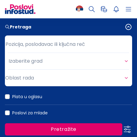
Pretraga
Pozicija, poslodavac ili ključna reč
Pozicija, poslodavac ili ključna reč
Izaberite grad
Grad
Oblast rada
Oblast rada
Plata u oglasu
Poslovi za mlade
Pretražite