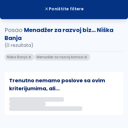
Poništite filtere
Posao
Menadžer za razvoj biz... Niška
Banja
(0 rezultata)
Niška Banja
Menadžer za razvoj biznisa
Trenutno nemamo poslove sa ovim
kriterijumima, ali...
Ako sačuvate ovu pretragu, obavestićemo vas putem 