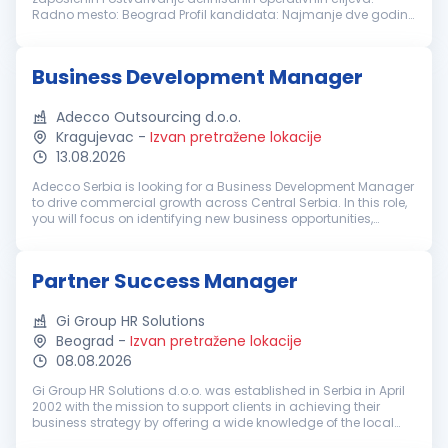
Radno mesto: Beograd Profil kandidata: Najmanje dve godine
iskustva na rukovodećim ili koordinatorskim pozicijama
Iskustvo u upravljanju...
Business Development Manager
Adecco Outsourcing d.o.o.
Kragujevac
-
Izvan pretražene lokacije
13.08.2026
Adecco Serbia is looking for a Business Development Manager
to drive commercial growth across Central Serbia. In this role,
you will focus on identifying new business opportunities,
developing relationships with key decision-makers, and
helping organ...
Partner Success Manager
Gi Group HR Solutions
Beograd
-
Izvan pretražene lokacije
08.08.2026
Gi Group HR Solutions d.o.o. was established in Serbia in April
2002 with the mission to support clients in achieving their
business strategy by offering a wide knowledge of the local
market, the experience of our international consultants, and