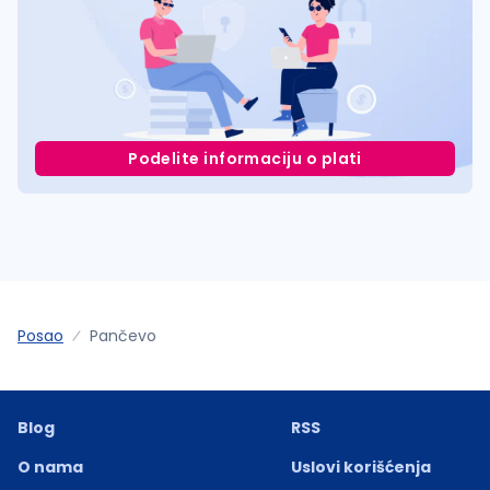
Podelite informaciju o plati
Posao
Pančevo
Blog
RSS
O nama
Uslovi korišćenja