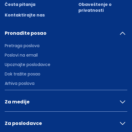
Česta pitanja
Obaveštenje o
privatnosti
Kontaktirajte nas
Pronađite posao
Pretraga poslova
Poslovi na email
Upoznajte poslodavce
Dok tražite posao
Arhiva poslova
Za medije
Za poslodavce