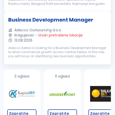
Radno mesto: Beograd Profil kandidata: Najmanje dve godine
iskustva na rukovodećim ili koordinatorskim pozicijama
Iskustvo u upravljanju...
Business Development Manager
Adecco Outsourcing d.o.o.
Kragujevac
-
Izvan pretražene lokacije
13.08.2026
Adecco Serbia is looking for a Business Development Manager
to drive commercial growth across Central Serbia. In this role,
you will focus on identifying new business opportunities,
developing relationships with key decision-makers, and
helping organ...
3 oglasa
11 oglasa
Zapratite
Zapratite
Zapratite