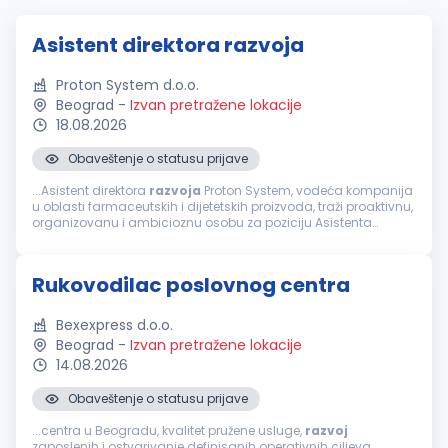
Asistent direktora razvoja
Proton System d.o.o.
Beograd
-
Izvan pretražene lokacije
18.08.2026
Obaveštenje o statusu prijave
...Asistent direktora
razvoja
Proton System, vodeća kompanija
u oblasti farmaceutskih i dijetetskih proizvoda, traži proaktivnu,
organizovanu i ambicioznu osobu za poziciju Asistenta
direktora
razvoja
. Ukoliko imate izražene analitičke i
komunikacione...
Rukovodilac poslovnog centra
Bexexpress d.o.o.
Beograd
-
Izvan pretražene lokacije
14.08.2026
Obaveštenje o statusu prijave
...centra u Beogradu, kvalitet pružene usluge,
razvoj
zaposlenih i ostvarivanje definisanih operativnih ciljeva.