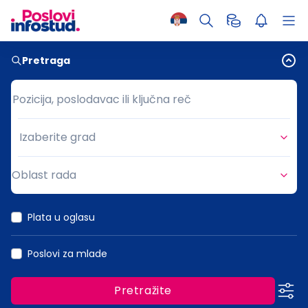
Pretraga
Pozicija, poslodavac ili ključna reč
Pozicija, poslodavac ili ključna reč
Izaberite grad
Grad
Oblast rada
Oblast rada
Plata u oglasu
Poslovi za mlade
Pretražite