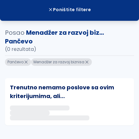
Poništite filtere
Posao
Menadžer za razvoj biz...
Pančevo
(0 rezultata)
Pančevo
Menadžer za razvoj biznisa
Trenutno nemamo poslove sa ovim
kriterijumima, ali...
Ako sačuvate ovu pretragu, obavestićemo vas putem 