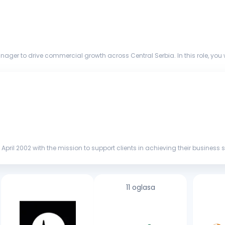
ger to drive commercial growth across Central Serbia. In this role, you w
helping organ...
 April 2002 with the mission to support clients in achieving their business 
d tried...
11 oglasa