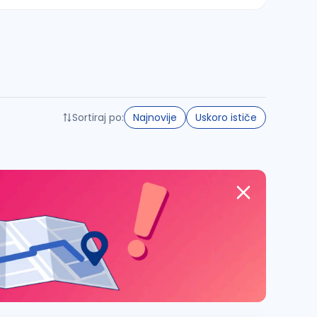
Sortiraj po:
Najnovije
Uskoro ističe