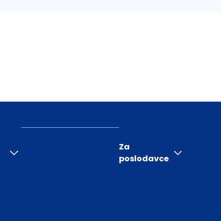
Za
poslodavce