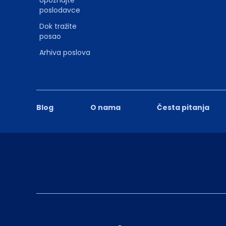
poslodavce
Dok tražite
posao
Arhiva poslova
Blog
O nama
Česta pitanja