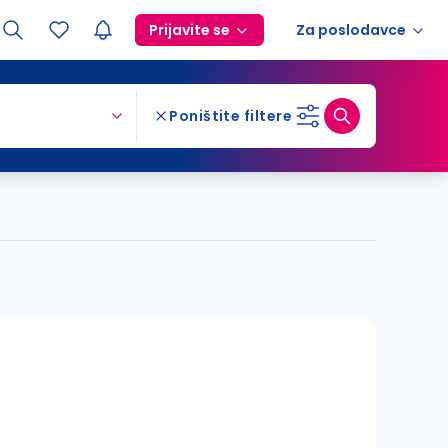
Prijavite se
Za poslodavce
Poništite filtere