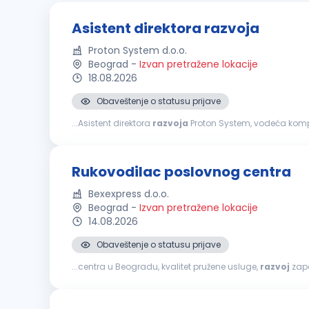
Asistent direktora razvoja
Proton System d.o.o.
Beograd
-
Izvan pretražene lokacije
18.08.2026
Obaveštenje o statusu prijave
...Asistent direktora
razvoja
Proton System, vodeća kompan
direktora
razvoja
. Ukoliko imate izražene analitičke i ko
Rukovodilac poslovnog centra
Bexexpress d.o.o.
Beograd
-
Izvan pretražene lokacije
14.08.2026
Obaveštenje o statusu prijave
...centra u Beogradu, kvalitet pružene usluge,
razvoj
zaposl
rukovodećim ili koordinatorskim pozicijama Iskustvo u up