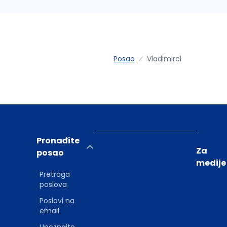
Posao
Vladimirci
Pronađite
Za
posao
medije
Pretraga
poslova
Poslovi na
email
Upoznajte