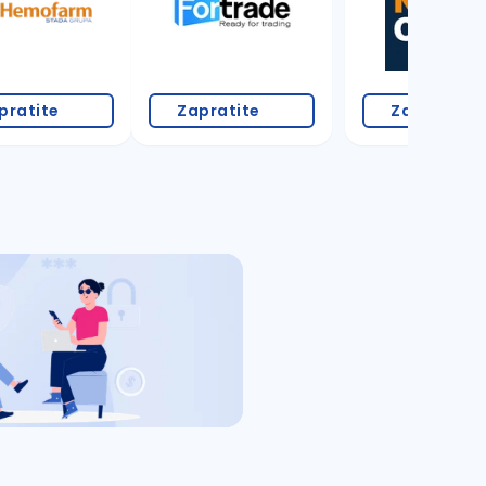
pratite
Zapratite
Zapratite