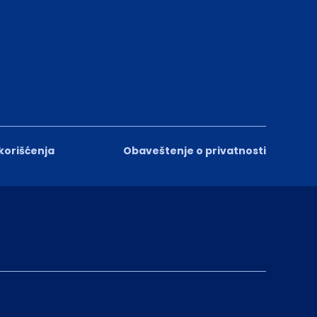
 korišćenja
Obaveštenje o privatnosti