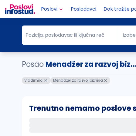
Poslovi
Poslodavci
Dok tražite p
Pozicija, poslodavac ili ključna reč
Izabe
Pozicija, poslodavac ili ključna reč
Grad
Posao
Menadžer za razvoj biz..
Vladimirci
Menadžer za razvoj biznisa
Trenutno nemamo poslove sa 
Ako sačuvate ovu pretragu, obavestićemo va