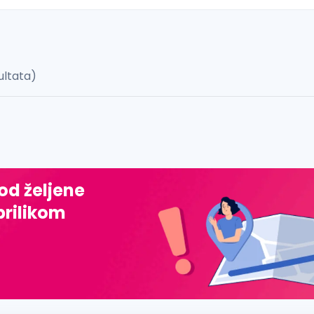
ultata)
 š, đ, ž, dž)
 od željene
prilikom