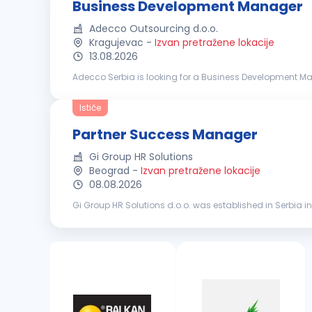
Business Development Manager
Adecco Outsourcing d.o.o.
Kragujevac
-
Izvan pretražene lokacije
13.08.2026
Adecco Serbia is looking for a Business Development Mana
developing relationships with key decision-makers, and 
Ističe
Partner Success Manager
Gi Group HR Solutions
Beograd
-
Izvan pretražene lokacije
08.08.2026
Gi Group HR Solutions d.o.o. was established in Serbia in
market, the experience of our international consultants, an