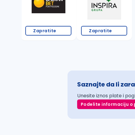
Zapratite
Zapratite
Saznajte da li zara
Unesite iznos plate i pog
Podelite informaciju o 