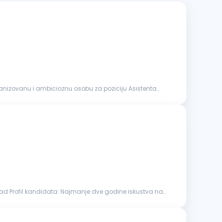
rganizovanu i ambicioznu osobu za poziciju Asistenta
anje dve godine iskustva na