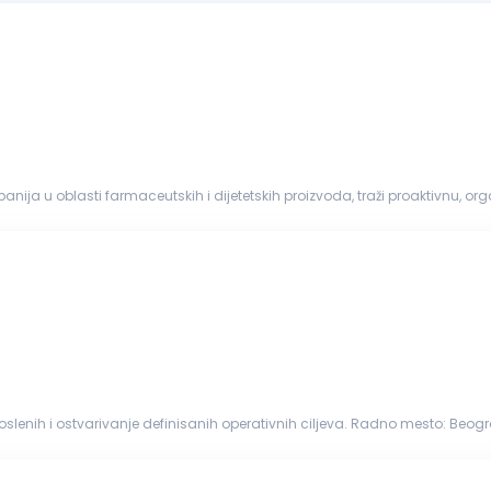
ija u oblasti farmaceutskih i dijetetskih proizvoda, traži proaktivnu, o
munikacione...
enih i ostvarivanje definisanih operativnih ciljeva. Radno mesto: Beograd Profil kandidata: Najm
ravljanju...