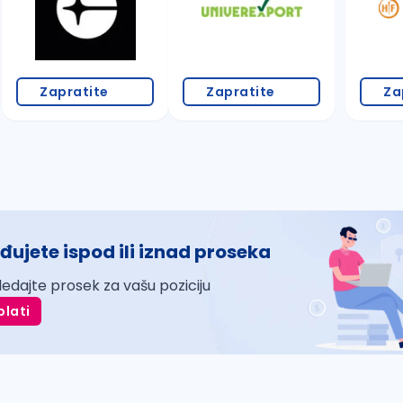
Zapratite
Zapratite
Za
đujete ispod ili iznad proseka
ledajte prosek za vašu poziciju
plati