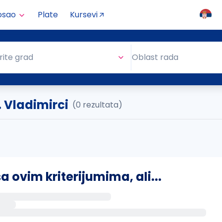
osao
Plate
Kursevi
Oblast rada
rite grad
Oblast rada
. Vladimirci
(0 rezultata)
ovim kriterijumima, ali...
s putem email-a kada se pojave novi poslovi.