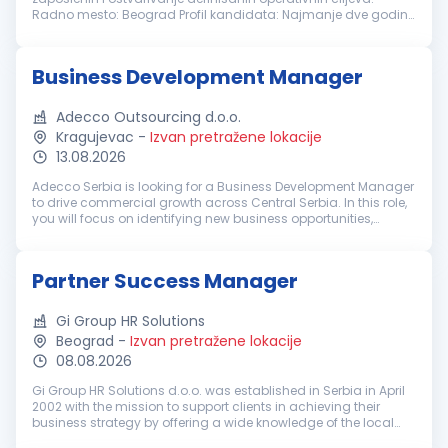
Radno mesto: Beograd Profil kandidata: Najmanje dve godine
iskustva na rukovodećim ili koordinatorskim pozicijama
Iskustvo u upravljanju...
Business Development Manager
Adecco Outsourcing d.o.o.
Kragujevac
-
Izvan pretražene lokacije
13.08.2026
Adecco Serbia is looking for a Business Development Manager
to drive commercial growth across Central Serbia. In this role,
you will focus on identifying new business opportunities,
developing relationships with key decision-makers, and
helping organ...
Partner Success Manager
Gi Group HR Solutions
Beograd
-
Izvan pretražene lokacije
08.08.2026
Gi Group HR Solutions d.o.o. was established in Serbia in April
2002 with the mission to support clients in achieving their
business strategy by offering a wide knowledge of the local
market, the experience of our international consultants, and