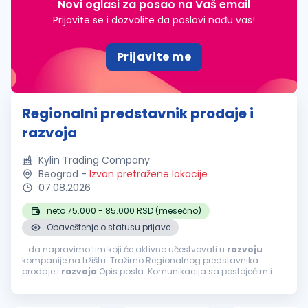
Novi oglasi za posao na Vaš email
Prijavite se i dozvolite da poslovi nađu vas!
Prijavite me
Regionalni predstavnik prodaje i
razvoja
Kylin Trading Company
Beograd
-
Izvan pretražene lokacije
07.08.2026
neto 75.000 - 85.000 RSD (mesečno)
Obaveštenje o statusu prijave
...da napravimo tim koji će aktivno učestvovati u
razvoju
kompanije na tržištu. Tražimo Regionalnog predstavnika
prodaje i
razvoja
Opis posla: Komunikacija sa postojećim i
potencijalnim klijentima, partnerima i kooperantima; Izrada i
slanje ponuda, porudžbenica...