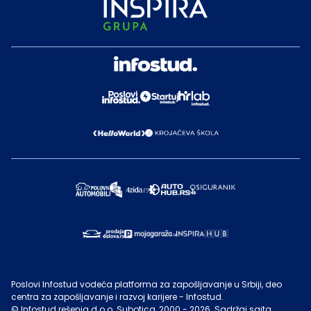
Poslovi Infostud vodeća platforma za zapošljavanje u Srbiji, deo
centra za zapošljavanje i razvoj karijere - Infostud.
©
Infostud rešenja d.o.o. Subotica
, 2000 -
2026
. Sadržaj sajta