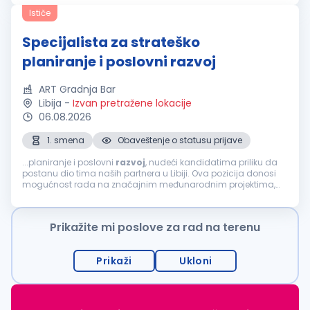
tried...
Ističe
Specijalista za strateško
planiranje i poslovni razvoj
ART Gradnja Bar
Libija
-
Izvan pretražene lokacije
06.08.2026
1. smena
Obaveštenje o statusu prijave
...planiranje i poslovni
razvoj
, nudeći kandidatima priliku da
postanu dio tima naših partnera u Libiji. Ova pozicija donosi
mogućnost rada na značajnim međunarodnim projektima,
kao i sticanje dragocjenog iskustva u inostranstvu, što
predstavlja odličan korak...
Prikažite mi poslove za rad na terenu
Prikaži
Ukloni