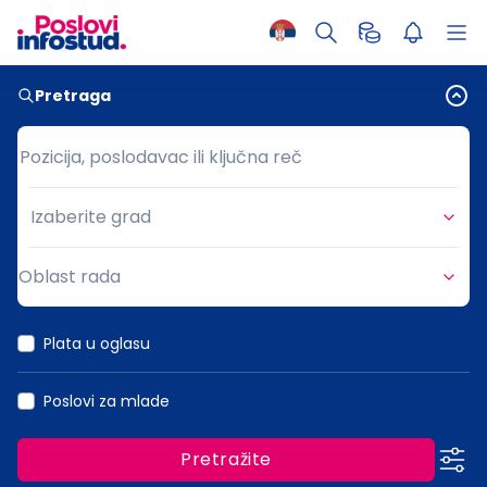
Pretraga
Pozicija, poslodavac ili ključna reč
Pozicija, poslodavac ili ključna reč
Izaberite grad
Grad
Oblast rada
Oblast rada
Plata u oglasu
Poslovi za mlade
Pretražite