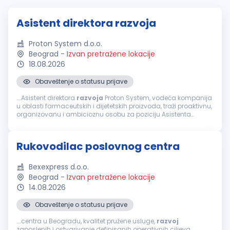
Asistent direktora razvoja
Proton System d.o.o.
Beograd
-
Izvan pretražene lokacije
18.08.2026
Obaveštenje o statusu prijave
...Asistent direktora
razvoja
Proton System, vodeća kompanija
u oblasti farmaceutskih i dijetetskih proizvoda, traži proaktivnu,
organizovanu i ambicioznu osobu za poziciju Asistenta
direktora
razvoja
. Ukoliko imate izražene analitičke i
komunikacione...
Rukovodilac poslovnog centra
Bexexpress d.o.o.
Beograd
-
Izvan pretražene lokacije
14.08.2026
Obaveštenje o statusu prijave
...centra u Beogradu, kvalitet pružene usluge,
razvoj
zaposlenih i ostvarivanje definisanih operativnih ciljeva.