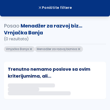
Poništite filtere
Posao
Menadžer za razvoj biz...
Vrnjačka Banja
(0 rezultata)
Vrnjačka Banja
Menadžer za razvoj biznisa
Trenutno nemamo poslove sa ovim
kriterijumima, ali...
Ako sačuvate ovu pretragu, obavestićemo vas putem 