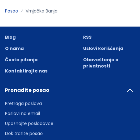
Posao
Vrnjačka Banja
Blog
RSS
O nama
Uslovi korišćenja
Česta pitanja
Obaveštenje o
privatnosti
Kontaktirajte nas
Pronađite posao
Pretraga poslova
Poslovi na email
Upoznajte poslodavce
Dok tražite posao