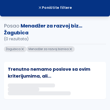
Poništite filtere
Posao
Menadžer za razvoj biz...
Žagubica
(0 rezultata)
Žagubica
Menadžer za razvoj biznisa
Trenutno nemamo poslove sa ovim
kriterijumima, ali...
Ako sačuvate ovu pretragu, obavestićemo vas putem 