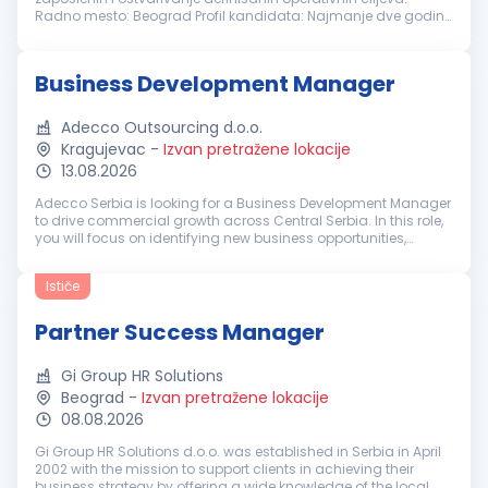
Radno mesto: Beograd Profil kandidata: Najmanje dve godine
iskustva na rukovodećim ili koordinatorskim pozicijama
Iskustvo u upravljanju...
Business Development Manager
Adecco Outsourcing d.o.o.
Kragujevac
-
Izvan pretražene lokacije
13.08.2026
Adecco Serbia is looking for a Business Development Manager
to drive commercial growth across Central Serbia. In this role,
you will focus on identifying new business opportunities,
developing relationships with key decision-makers, and
helping organ...
Ističe
Partner Success Manager
Gi Group HR Solutions
Beograd
-
Izvan pretražene lokacije
08.08.2026
Gi Group HR Solutions d.o.o. was established in Serbia in April
2002 with the mission to support clients in achieving their
business strategy by offering a wide knowledge of the local