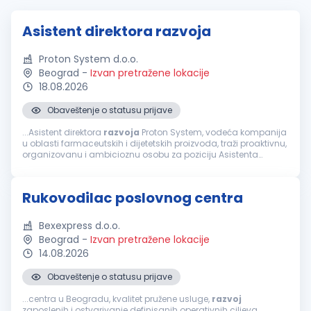
Asistent direktora razvoja
Proton System d.o.o.
Beograd
-
Izvan pretražene lokacije
18.08.2026
Obaveštenje o statusu prijave
...Asistent direktora
razvoja
Proton System, vodeća kompanija
u oblasti farmaceutskih i dijetetskih proizvoda, traži proaktivnu,
organizovanu i ambicioznu osobu za poziciju Asistenta
direktora
razvoja
. Ukoliko imate izražene analitičke i
komunikacione...
Rukovodilac poslovnog centra
Bexexpress d.o.o.
Beograd
-
Izvan pretražene lokacije
14.08.2026
Obaveštenje o statusu prijave
...centra u Beogradu, kvalitet pružene usluge,
razvoj
zaposlenih i ostvarivanje definisanih operativnih ciljeva.