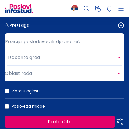
Pretraga
Pozicija, poslodavac ili ključna reč
Pozicija, poslodavac ili ključna reč
Izaberite grad
Grad
Oblast rada
Oblast rada
Plata u oglasu
Poslovi za mlade
Pretražite