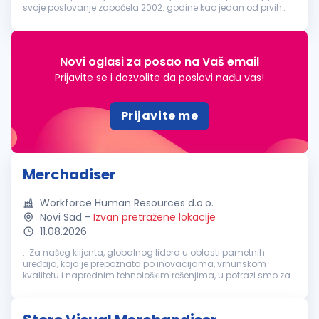
svoje poslovanje započela 2002. godine kao jedan od prvih
stranih investitora. Danas, nakon više od 20 uspešnih godina,
postala ...
Novi oglasi za posao na Vaš email
Prijavite se i dozvolite da poslovi nađu vas!
Prijavite me
Merchadiser
Workforce Human Resources d.o.o.
Novi Sad
-
Izvan pretražene lokacije
11.08.2026
...Za našeg klijenta, globalnog lidera u oblasti pametnih
uređaja, koja je prepoznata po inovacijama, vrhunskom
kvalitetu i naprednim tehnološkim rešenjima, u potrazi smo za
ambicioznom i motivisanom osobom za rad na poziciji:
Merchandiser
(Novi Sad...