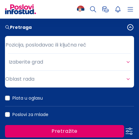
Pretraga
Pozicija, poslodavac ili ključna reč
Pozicija, poslodavac ili ključna reč
Izaberite grad
Grad
Oblast rada
Oblast rada
Plata u oglasu
Poslovi za mlade
Pretražite