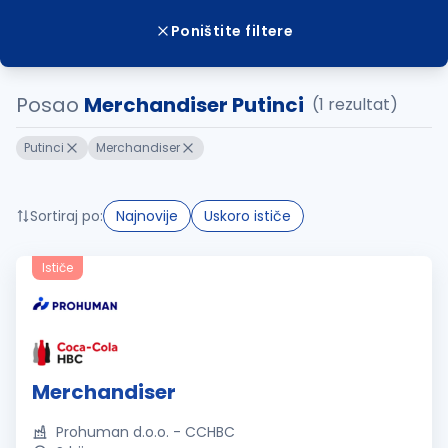
Poništite filtere
Posao
Merchandiser Putinci
(1 rezultat)
Putinci
Merchandiser
Sortiraj po:
Najnovije
Uskoro ističe
Ističe
Merchandiser
Prohuman d.o.o. - CCHBC