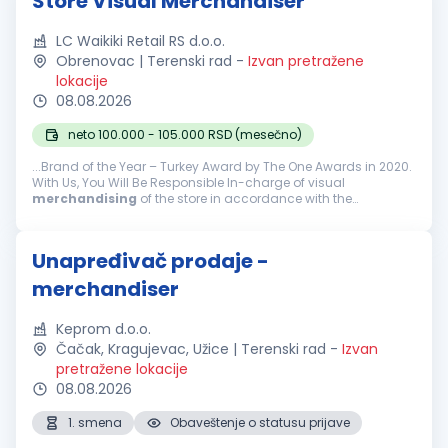
Store Visual Merchandiser
LC Waikiki Retail RS d.o.o.
Obrenovac | Terenski rad
-
Izvan pretražene
lokacije
08.08.2026
neto 100.000 - 105.000 RSD (mesečno)
...Brand of the Year – Turkey Award by The One Awards in 2020.
With Us, You Will Be Responsible In-charge of visual
merchandising
of the store in accordance with the
guidelines and promote new lines effectively Implementing the
visual activities...
Unapređivač prodaje -
merchandiser
Keprom d.o.o.
Čačak, Kragujevac, Užice | Terenski rad
-
Izvan
pretražene lokacije
08.08.2026
1. smena
Obaveštenje o statusu prijave