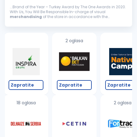
...Brand of the Year – Turkey Award by The One Awards in 2020.
With Us, You Will Be Responsible In-charge of visual
merchandising
of the store in accordance with the
guidelines and promote new lines effectively Implementing the
visual activities...
2 oglasa
Zapratite
Zapratite
Zapratite
18 oglasa
2 oglasa