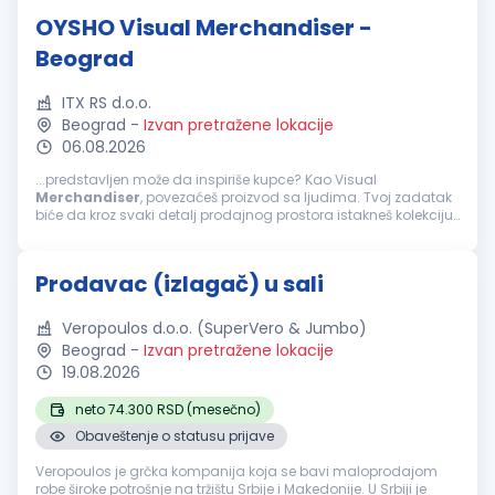
OYSHO Visual Merchandiser -
Beograd
ITX RS d.o.o.
Beograd
-
Izvan pretražene lokacije
06.08.2026
...predstavljen može da inspiriše kupce? Kao Visual
Merchandiser
, povezaćeš proizvod sa ljudima. Tvoj zadatak
biće da kroz svaki detalj prodajnog prostora istakneš kolekciju,
pratiš komercijalni ritam radnje i doprineseš stvaranju
jedinstvenog iskustva kupovine...
Prodavac (izlagač) u sali
Veropoulos d.o.o. (SuperVero & Jumbo)
Beograd
-
Izvan pretražene lokacije
19.08.2026
neto 74.300 RSD (mesečno)
Obaveštenje o statusu prijave
Veropoulos je grčka kompanija koja se bavi maloprodajom
robe široke potrošnje na tržištu Srbije i Makedonije. U Srbiji je