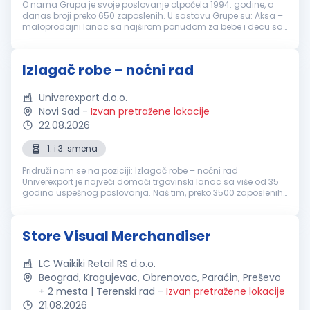
O nama Grupa je svoje poslovanje otpočela 1994. godine, a
danas broji preko 650 zaposlenih. U sastavu Grupe su: Aksa –
maloprodajni lanac sa najširom ponudom za bebe i decu sa
svojih 28 objekata u Srbiji, Online shop-om i 3 objekta u Bosni i
Hercegov...
Izlagač robe – noćni rad
Univerexport d.o.o.
Novi Sad
-
Izvan pretražene lokacije
22.08.2026
1. i 3. smena
Pridruži nam se na poziciji: Izlagač robe – noćni rad
Univerexport je najveći domaći trgovinski lanac sa više od 35
godina uspešnog poslovanja. Naš tim, preko 3500 zaposlenih
čine odgovorni, pouzdani, vedri i posvećeni pojedinci.
Svakodnevno težimo i...
Store Visual Merchandiser
LC Waikiki Retail RS d.o.o.
Beograd, Kragujevac, Obrenovac, Paraćin, Preševo
+ 2 mesta | Terenski rad
-
Izvan pretražene lokacije
21.08.2026