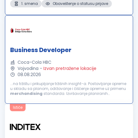
1. smena
Obaveštenje o statusu prijave
Business Developer
Coca-Cola HBC
Vojvodina
-
Izvan pretražene lokacije
08.08.2026
...na tržištu i prikupljanje tržišnih insight-a. Postavljanje opreme
u skladu sa planom, održavanje i čišćenje opreme uz primenu
merchandising
standarda. Izvršavanje planiranih
promotivnih aktivnosti u prodajnim objektima. Praćenje stanja
zaliha u dodeljenim...
Ističe