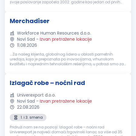
svoje poslovanje započela 2002. godine kao jedan od prvih
stranih investitora. Danas, nakon više od 20 uspešnih godina,
postala ...
Merchadiser
Workforce Human Resources d.o.o.
Novi Sad
-
Izvan pretražene lokacije
11.08.2026
...Za našeg klijenta, globalnog lidera u oblasti pametnih
uređaja, koja je prepoznata po inovacijama, vrhunskom
kvalitetu i naprednim tehnološkim rešenjima, u potrazi smo za
ambicioznom i motivisanom osobom za rad na poziciji:
Merchandiser
(Novi Sad...
Izlagač robe – noćni rad
Univerexport d.o.o.
Novi Sad
-
Izvan pretražene lokacije
22.08.2026
1. i 3. smena
Pridruži nam se na poziciji: Izlagač robe – noćni rad
Univerexport je najveći domaći trgovinski lanac sa više od 35