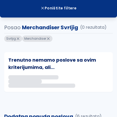
Poništite filtere
Posao
Merchandiser Svrljig
(0 rezultata)
Svrljig
Merchandiser
Trenutno nemamo poslove sa ovim
kriterijumima, ali...
Ako sačuvate ovu pretragu, obavestićemo vas putem 
uvajte pretragu
Dodatna ponuda poslova
(6 rezultata)