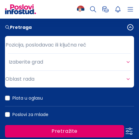
Pretraga
Pozicija, poslodavac ili ključna reč
Pozicija, poslodavac ili ključna reč
Izaberite grad
Grad
Oblast rada
Oblast rada
Plata u oglasu
Poslovi za mlade
Pretražite