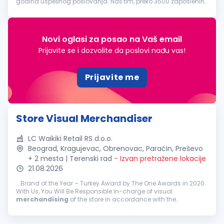
godina uspešnog poslovanja. Naš tim, preko 3500 zaposlenih
čine odgovorni, pouzdani, vedri i posvećeni pojedinci.
Svakodnevno težimo i...
Novi oglasi za posao na Vaš email
Prijavite se i dozvolite da poslovi nađu vas!
Prijavite me
Store Visual Merchandiser
LC Waikiki Retail RS d.o.o.
Beograd, Kragujevac, Obrenovac, Paraćin, Preševo
+ 2 mesta | Terenski rad
-
Izvan pretražene lokacije
21.08.2026
...Brand of the Year – Turkey Award by The One Awards in 2020.
With Us, You Will Be Responsible In-charge of visual
merchandising
of the store in accordance with the
guidelines and promote new lines effectively Implementing the
visual activities...