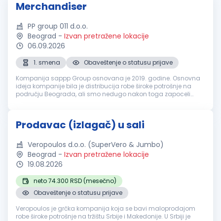
Merchandiser
PP group 011 d.o.o.
Beograd
-
Izvan pretražene lokacije
06.09.2026
1. smena
Obaveštenje o statusu prijave
Kompanija sappp Group osnovana je 2019. godine. Osnovna
ideja kompanije bila je distribucija robe široke potrošnje na
području Beograda, ali smo nedugo nakon toga zapoceli
distribuciju i na teritoriji Vojvodine. Trenutno smo generalni
distributer bre...
Prodavac (izlagač) u sali
Veropoulos d.o.o. (SuperVero & Jumbo)
Beograd
-
Izvan pretražene lokacije
19.08.2026
neto 74.300 RSD (mesečno)
Obaveštenje o statusu prijave
Veropoulos je grčka kompanija koja se bavi maloprodajom
robe široke potrošnje na tržištu Srbije i Makedonije. U Srbiji je