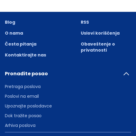
Blog
RSS
O nama
Uslovi korišćenja
Česta pitanja
Obaveštenje o
privatnosti
Kontaktirajte nas
Pronađite posao
Pretraga poslova
Poslovi na email
Upoznajte poslodavce
Dok tražite posao
Arhiva poslova