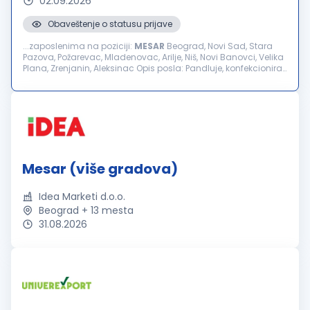
02.09.2026
Obaveštenje o statusu prijave
...zaposlenima na poziciji:
MESAR
Beograd, Novi Sad, Stara
Pazova, Požarevac, Mladenovac, Arilje, Niš, Novi Banovci, Velika
Plana, Zrenjanin, Aleksinac Opis posla: Pandluje, konfekcionira
meso za dalju prodaju; Posluživanje potrošača željenom
robom i pružanje...
Mesar (više gradova)
Idea Marketi d.o.o.
Beograd + 13 mesta
31.08.2026