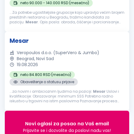
neto 90.000 - 140.000 RSD (mesečno)
...Za potrebe ugostiteljske grupacije koja upravlja većim brojem
prestižnih restorana u Beogradu, tražimo kandidata za
poziciju:
Mesar
. Opis posla: obrada, čišćenje i porcionisanje
različitih vrsta mesa; priprema mesa prema potrebama
kuhinje...
Mesar
Veropoulos d.o.o. (SuperVero & Jumbo)
Beograd, Novi Sad
19.08.2026
neto 84.800 RSD (mesečno)
Obaveštenje o statusu prijave
...za novim i ambicioznim ljudima na poziciji:
Mesar
Uslovi i
kvalifikacije: Obrazovanje: minimum SSS Potrebno radno
iskustvo u trgovini na istim poslovima Poznavanje procesa
obrade i pripreme mesa i proizvoda od mesa Iskustvo u
aranžiranju mesa i proizvoda...
Novi oglasi za posao na Vaš email
Prijavite se i dozvolite da poslovi nađu vas!