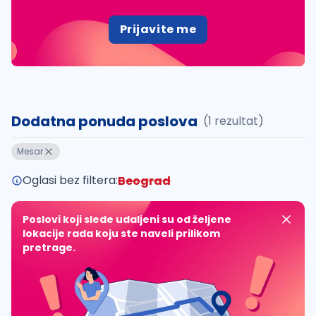
Prijavite me
Dodatna ponuda poslova
(1 rezultat)
Mesar
Oglasi bez filtera:
Beograd
Poslovi koji slede udaljeni su od željene
lokacije rada koju ste naveli prilikom
pretrage.