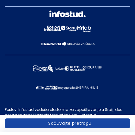
Poslovi Infostud vodeća platforma za zapošljavanje u Srbiji, deo
centra za zapošljavanje i razvoj karijere - Infostud.
©
Infostud rešenja d.o.o. Subotica
, 2000 -
2026
. Sadržaj sajta
Sačuvajte pretragu
Poslovi.infostud.com
je vlasništvo
Infostuda
. Zabranjeno je njegovo
preuzimanje bez dozvole
Infostuda
, zarad komercijalne upotrebe ili