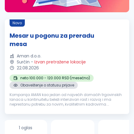
Novo
Mesar u pogonu za preradu
mesa
Aman d.o.o.
Surčin
-
Izvan pretražene lokacije
22.08.2026
neto 100.000 - 120.000 RSD (mesečno)
Obaveštenje o statusu prijave
Kompanija AMAN kao jedan od najvećih domaćih trgovinskih
lanaca u kontinuitetu beleži intenzivan rast i razvoj i ima
neprestanu potrebu za novim, kvalitetnim kadrovima.
Zapošljavamo više od tri hiljade ljudi i kao "DOBAR KOMšIJA"
postojimo već 30 god...
1 oglas