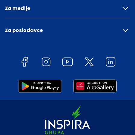
Za medije
Za poslodavce