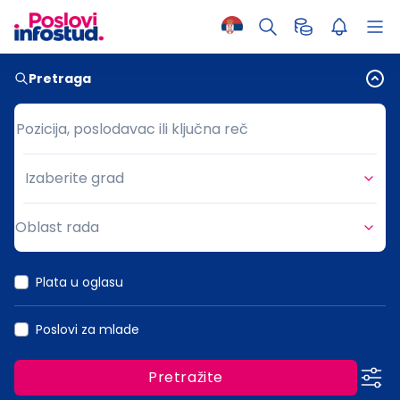
Pretraga
Pozicija, poslodavac ili ključna reč
Pozicija, poslodavac ili ključna reč
Izaberite grad
Grad
Oblast rada
Oblast rada
Plata u oglasu
Poslovi za mlade
Pretražite