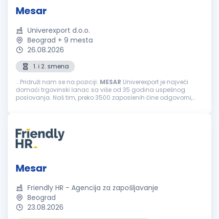
Mesar
Univerexport d.o.o.
Beograd + 9 mesta
26.08.2026
1. i 2. smena
...Pridruži nam se na poziciji:
MESAR
Univerexport je najveći
domaći trgovinski lanac sa više od 35 godina uspešnog
poslovanja. Naš tim, preko 3500 zaposlenih čine odgovorni,
pouzdani, vedri i posvećeni pojedinci. Svakodnevno težimo
izvrsnosti...
Mesar
Friendly HR - Agencija za zapošljavanje
Beograd
23.08.2026