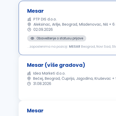
Mesar
PTP DIS d.o.o.
Aleksinac, Arilje, Beograd, Mladenovac, Niš + 
02.09.2026
Obaveštenje o statusu prijave
...zaposlenima na poziciji:
MESAR
Beograd, Novi Sad, Star
posla: Pandluje, konfekcionira meso za dalju prodaju
Mesar (više gradova)
Idea Marketi d.o.o.
Bečej, Beograd, Ćuprija, Jagodina, Kruševac 
31.08.2026
Mesar