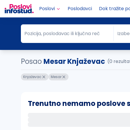
Poslovi
Poslodavci
Dok tražite p
Pozicija, poslodavac ili ključna reč
Izabe
Pozicija, poslodavac ili ključna reč
Grad
Posao
Mesar Knjaževac
(0 rezulta
Knjaževac
Mesar
Trenutno nemamo poslove sa 
Ako sačuvate ovu pretragu, obavestićemo va