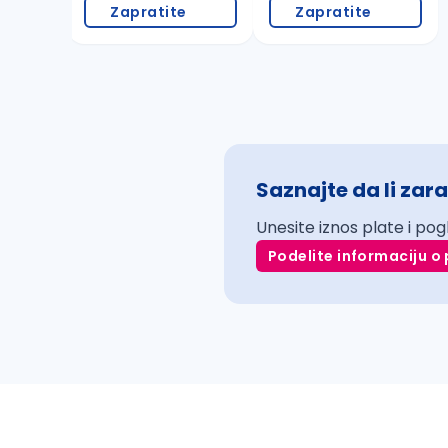
Zapratite
Zapratite
Saznajte da li zara
Unesite iznos plate i pog
Podelite informaciju o 