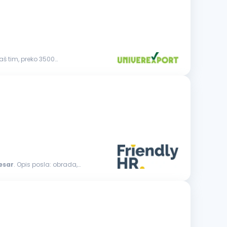
aš tim, preko 3500
esar
. Opis posla: obrada,