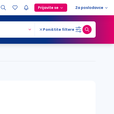
Prijavite se
Za poslodavce
Poništite filtere