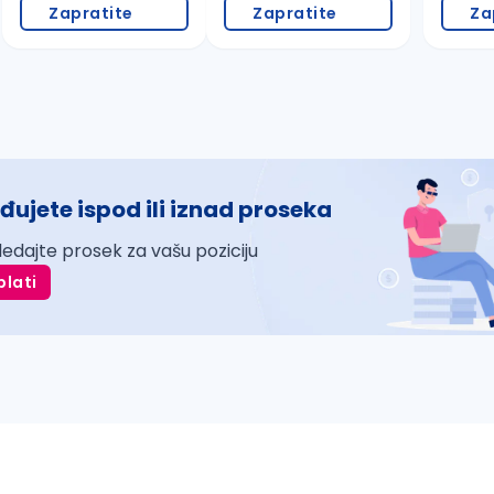
Zapratite
Zapratite
Za
đujete ispod ili iznad proseka
ledajte prosek za vašu poziciju
plati