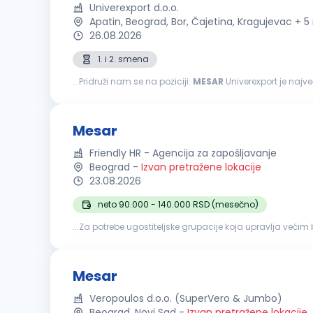
Univerexport d.o.o.
Apatin, Beograd, Bor, Čajetina, Kragujevac + 
26.08.2026
1. i 2. smena
...Pridruži nam se na poziciji:
MESAR
Univerexport je najv
zaposlenih čine odgovorni, pouzdani, vedri i posvećeni p
Mesar
Friendly HR - Agencija za zapošljavanje
Beograd
-
Izvan pretražene lokacije
23.08.2026
neto 90.000 - 140.000 RSD (mesečno)
...Za potrebe ugostiteljske grupacije koja upravlja veći
čišćenje i porcionisanje različitih vrsta mesa; priprema
Mesar
Veropoulos d.o.o. (SuperVero & Jumbo)
Beograd, Novi Sad
-
Izvan pretražene lokacije