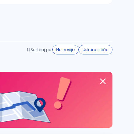
Sortiraj po:
Najnovije
Uskoro ističe