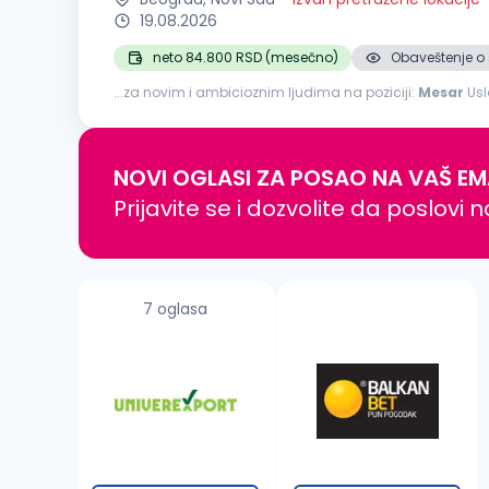
19.08.2026
neto 84.800 RSD (mesečno)
Obaveštenje o 
...za novim i ambicioznim ljudima na poziciji:
Mesar
Uslovi i kvalifikacije:
pripreme mesa i proizvoda od mesa Iskustvo u aranžiran
NOVI OGLASI ZA POSAO NA VAŠ EM
Prijavite se i dozvolite da poslovi 
7 oglasa