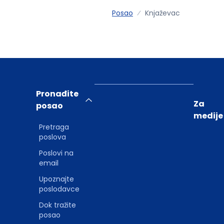
Posao
Knjaževac
Pronađite
Za
posao
medije
Pretraga
poslova
Poslovi na
email
Upoznajte
poslodavce
Dok tražite
posao