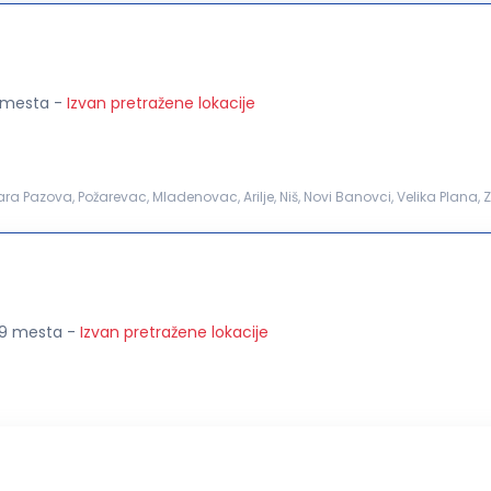
6 mesta
-
Izvan pretražene lokacije
a Pazova, Požarevac, Mladenovac, Arilje, Niš, Novi Banovci, Velika Plana, 
; Posluživanje potrošača željenom robom i pružanje...
+ 9 mesta
-
Izvan pretražene lokacije