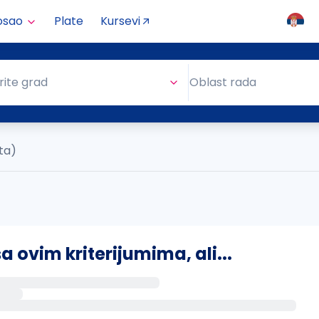
osao
Plate
Kursevi
Oblast rada
rite grad
Oblast rada
ta)
ovim kriterijumima, ali...
s putem email-a kada se pojave novi poslovi.