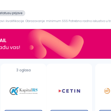
statusu prijave
 Obrazovanje: minimum SSS Potrebno radno iskustvo u trgovini na istim poslovima Poznavanje procesa obrade i
ju mesa i proizvoda...
AIL
nađu vas!
3 oglasa