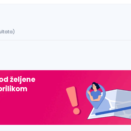
ultata)
 š, đ, ž, dž)
 od željene
prilikom