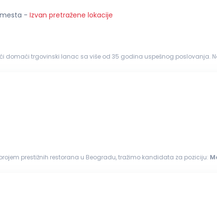
5 mesta
-
Izvan pretražene lokacije
eći domaći trgovinski lanac sa više od 35 godina uspešnog poslovanja. N
ojedinci. Svakodnevno težimo izvrsnosti...
m brojem prestižnih restorana u Beogradu, tražimo kandidata za poziciju:
M
 mesa prema potrebama kuhinje...