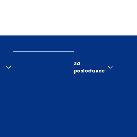
Za
poslodavce