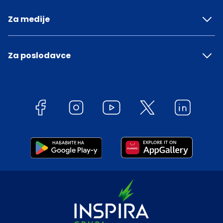
Za medije
Za poslodavce