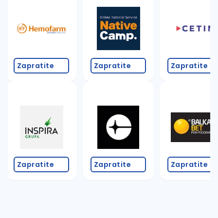
Takođe možete da:
proverite pravopisne greške (koristite č, ć, š, đ, ž,
povećajte radijus za odabrani grad
promenite odabrane filtere pretrage
Zapratite
Zapratite
Zapratite
Zapratite
Zapratite
Zapratite