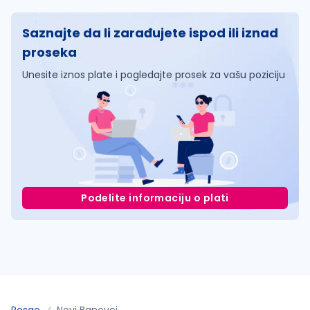
Saznajte da li zarađujete ispod ili iznad
proseka
Unesite iznos plate i pogledajte prosek za vašu poziciju
Podelite informaciju o plati
Posao
Novi Banovci