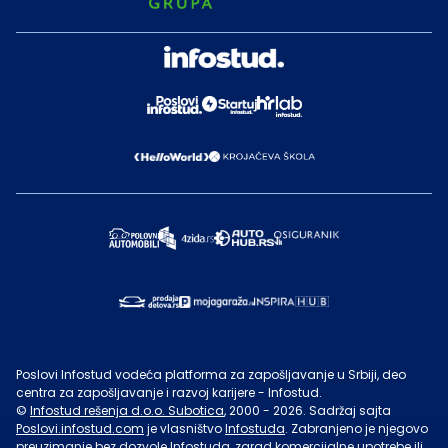
Poslovi Infostud vodeća platforma za zapošljavanje u Srbiji, deo
centra za zapošljavanje i razvoj karijere - Infostud.
©
Infostud rešenja d.o.o. Subotica
, 2000 -
2026
. Sadržaj sajta
Poslovi.infostud.com
je vlasništvo
Infostuda
. Zabranjeno je njegovo
preuzimanje bez dozvole
Infostuda
, zarad komercijalne upotrebe ili