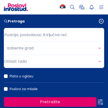
Pretraga
Pozicija, poslodavac ili ključna reč
Pozicija, poslodavac ili ključna reč
Izaberite grad
Grad
Oblast rada
Oblast rada
Plata u oglasu
Poslovi za mlade
Pretražite