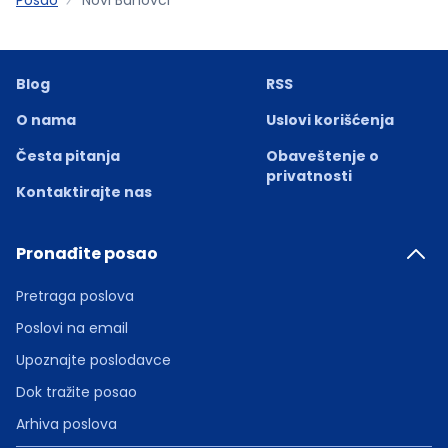
Blog
RSS
O nama
Uslovi korišćenja
Česta pitanja
Obaveštenje o
privatnosti
Kontaktirajte nas
Pronađite posao
Pretraga poslova
Poslovi na email
Upoznajte poslodavce
Dok tražite posao
Arhiva poslova