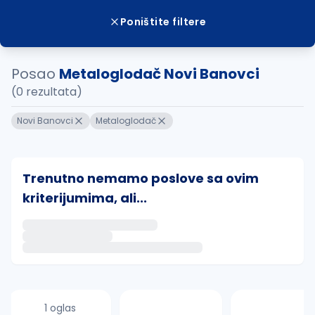
Poništite filtere
Posao
Metaloglodač Novi Banovci
(0 rezultata)
Novi Banovci
Metaloglodač
Trenutno nemamo poslove sa ovim
kriterijumima, ali...
Ako sačuvate ovu pretragu, obavestićemo vas putem 
uvajte pretragu
1 oglas