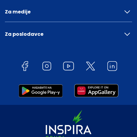
Za medije
Za poslodavce