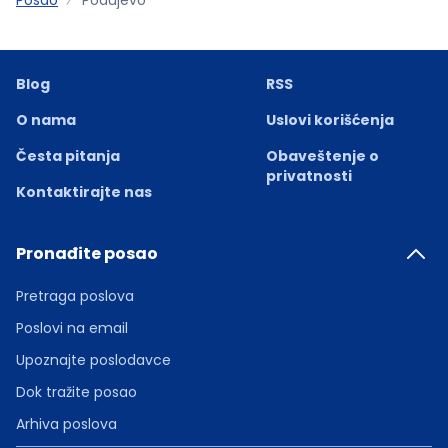
Blog
RSS
O nama
Uslovi korišćenja
Česta pitanja
Obaveštenje o
privatnosti
Kontaktirajte nas
Pronađite posao
Pretraga poslova
Poslovi na email
Upoznajte poslodavce
Dok tražite posao
Arhiva poslova