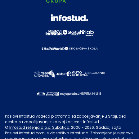
Poslovi Infostud vodeća platforma za zapošljavanje u Srbiji, deo
centra za zapošljavanje i razvoj karijere - Infostud.
©
Infostud rešenja d.o.o. Subotica
, 2000 -
2026
. Sadržaj sajta
Poslovi.infostud.com
je vlasništvo
Infostuda
. Zabranjeno je njegovo
preuzimanje bez dozvole
Infostuda
, zarad komercijalne upotrebe ili