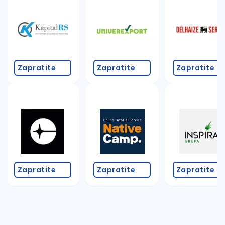
Takođe možete da:
proverite pravopisne greške (koristite č, ć, š, đ, ž,
povećajte radijus za odabrani grad
promenite odabrane filtere pretrage
Zapratite
Zapratite
Zapratite
Zapratite
Zapratite
Zapratite