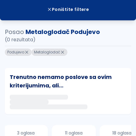
Poništite filtere
Posao
Metaloglodač Podujevo
(0 rezultata)
Podujevo
Metaloglodač
Trenutno nemamo poslove sa ovim
kriterijumima, ali...
Ako sačuvate ovu pretragu, obavestićemo vas putem 
uvajte pretragu
3 oglasa
11 oglasa
18 oglasa