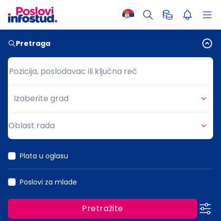
Pretraga
Pozicija, poslodavac ili ključna reč
Pozicija, poslodavac ili ključna reč
Izaberite grad
Grad
Oblast rada
Oblast rada
Plata u oglasu
Poslovi za mlade
Pretražite