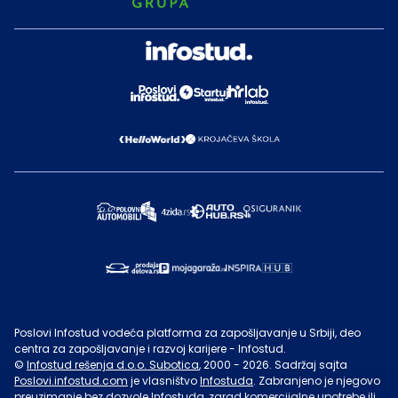
Poslovi Infostud vodeća platforma za zapošljavanje u Srbiji, deo
centra za zapošljavanje i razvoj karijere - Infostud.
©
Infostud rešenja d.o.o. Subotica
, 2000 -
2026
. Sadržaj sajta
Poslovi.infostud.com
je vlasništvo
Infostuda
. Zabranjeno je njegovo
preuzimanje bez dozvole
Infostuda
, zarad komercijalne upotrebe ili