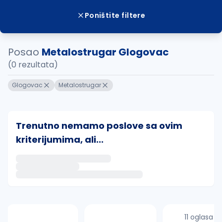
Poništite filtere
Posao
Metalostrugar Glogovac
(0 rezultata)
Glogovac
Metalostrugar
Trenutno nemamo poslove sa ovim
kriterijumima, ali...
Ako sačuvate ovu pretragu, obavestićemo vas putem 
uvajte pretragu
11 oglasa