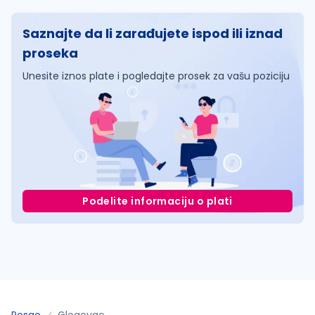
Saznajte da li zarađujete ispod ili iznad
proseka
Unesite iznos plate i pogledajte prosek za vašu poziciju
Podelite informaciju o plati
Posao
Glogovac