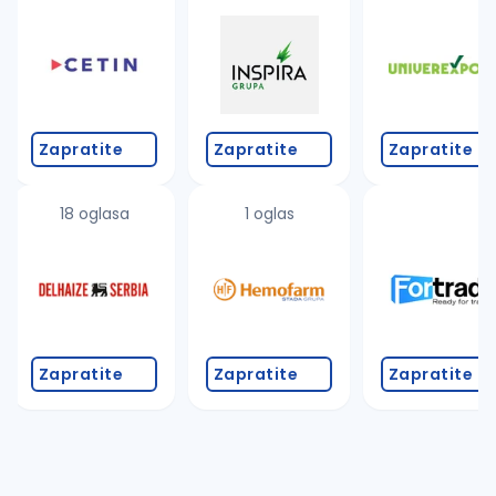
Takođe možete da:
proverite pravopisne greške (koristite č, ć, š, đ, ž,
povećajte radijus za odabrani grad
promenite odabrane filtere pretrage
Zapratite
Zapratite
Zapratite
18 oglasa
1 oglas
Zapratite
Zapratite
Zapratite