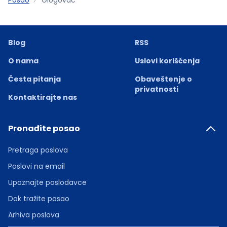
Blog
RSS
O nama
Uslovi korišćenja
Česta pitanja
Obaveštenje o
privatnosti
Kontaktirajte nas
Pronađite posao
Pretraga poslova
Poslovi na email
Upoznajte poslodavce
Dok tražite posao
Arhiva poslova