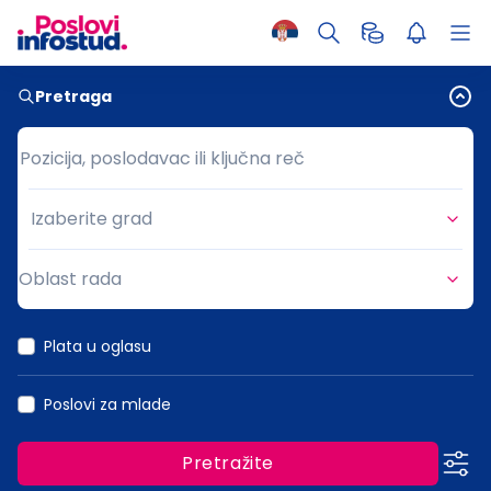
Pretraga
Pozicija, poslodavac ili ključna reč
Pozicija, poslodavac ili ključna reč
Izaberite grad
Grad
Oblast rada
Oblast rada
Plata u oglasu
Poslovi za mlade
Pretražite