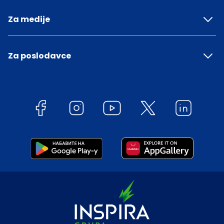
Za medije
Za poslodavce