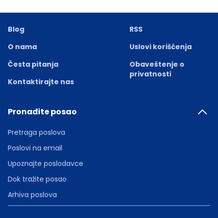
Blog
RSS
O nama
Uslovi korišćenja
Česta pitanja
Obaveštenje o
privatnosti
Kontaktirajte nas
Pronađite posao
Pretraga poslova
Poslovi na email
Upoznajte poslodavce
Dok tražite posao
Arhiva poslova