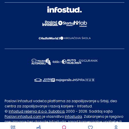
Poslovi Infostud vodeća platforma za zapošljavanje u Srbiji, deo
centra za zapošljavanje i razvoj karijere - Infostud.
©
Infostud rešenja d.o.o. Subotica
, 2000 -
2026
. Sadržaj sajta
Poslovi.infostud.com
je vlasništvo
Infostuda
. Zabranjeno je njegovo
preuzimanje bez dozvole
Infostuda
, zarad komercijalne upotrebe ili
u druge svrhe, osim za lične potrebe posetilaca sajta.
Uslovi