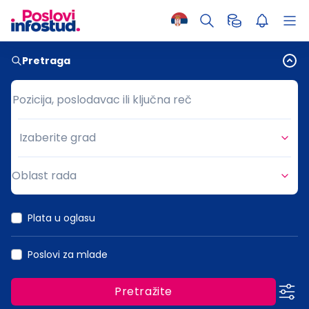
Pretraga
Pozicija, poslodavac ili ključna reč
Pozicija, poslodavac ili ključna reč
Izaberite grad
Grad
Oblast rada
Oblast rada
Plata u oglasu
Poslovi za mlade
Pretražite