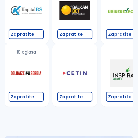
Takođe možete da:
proverite pravopisne greške (koristite č, ć, š, đ, ž,
povećajte radijus za odabrani grad
promenite odabrane filtere pretrage
Zapratite
Zapratite
Zapratite
18 oglasa
Zapratite
Zapratite
Zapratite