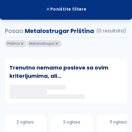
Poništite filtere
Posao
Metalostrugar Priština
(0 rezultata)
Priština
Metalostrugar
Trenutno nemamo poslove sa ovim
kriterijumima, ali...
Ako sačuvate ovu pretragu, obavestićemo vas putem 
uvajte pretragu
2 oglasa
2 oglasa
11 oglasa