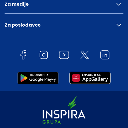
Za medije
Za poslodavce