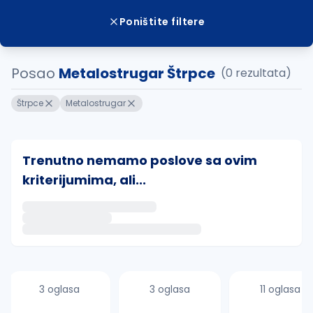
Poništite filtere
Posao
Metalostrugar Štrpce
(0 rezultata)
Štrpce
Metalostrugar
Trenutno nemamo poslove sa ovim
kriterijumima, ali...
Ako sačuvate ovu pretragu, obavestićemo vas putem 
uvajte pretragu
3 oglasa
3 oglasa
11 oglasa