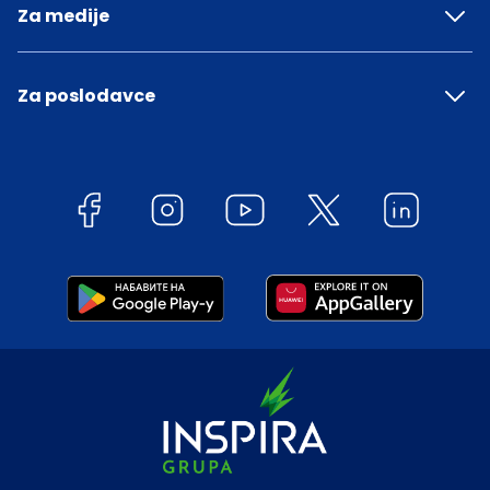
Za medije
Za poslodavce