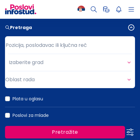
Pretraga
Pozicija, poslodavac ili ključna reč
Pozicija, poslodavac ili ključna reč
Izaberite grad
Grad
Oblast rada
Oblast rada
Plata u oglasu
Poslovi za mlade
Pretražite