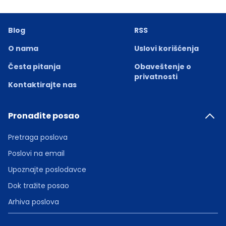
Blog
RSS
O nama
Uslovi korišćenja
Česta pitanja
Obaveštenje o
privatnosti
Kontaktirajte nas
Pronađite posao
Pretraga poslova
Poslovi na email
Upoznajte poslodavce
Dok tražite posao
Arhiva poslova