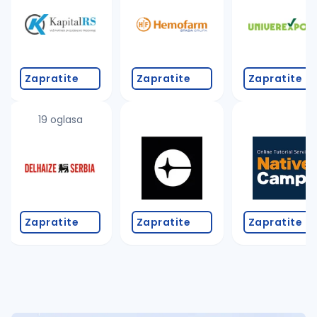
Takođe možete da:
proverite pravopisne greške (koristite č, ć, š, đ, ž,
povećajte radijus za odabrani grad
promenite odabrane filtere pretrage
Zapratite
Zapratite
Zapratite
19 oglasa
Zapratite
Zapratite
Zapratite