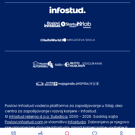
Poslovi Infostud vodeća platforma za zapošljavanje u Srbiji, deo
centra za zapošljavanje i razvoj karijere - Infostud.
©
Infostud rešenja d.o.o. Subotica
, 2000 -
2026
. Sadržaj sajta
Poslovi.infostud.com
je vlasništvo
Infostuda
. Zabranjeno je njegovo
preuzimanje bez dozvole
Infostuda
, zarad komercijalne upotrebe ili
u druge svrhe, osim za lične potrebe posetilaca sajta.
Uslovi