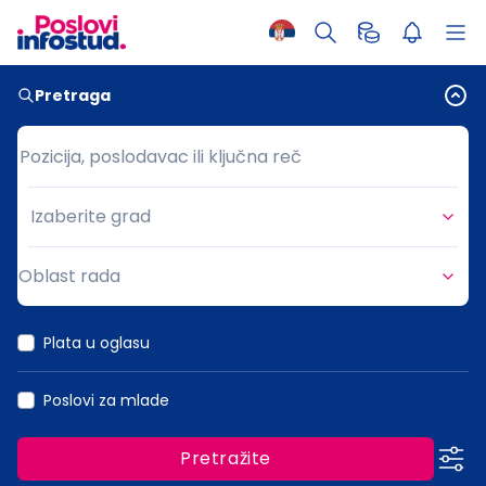
Pretraga
Pozicija, poslodavac ili ključna reč
Pozicija, poslodavac ili ključna reč
Izaberite grad
Grad
Oblast rada
Oblast rada
Plata u oglasu
Poslovi za mlade
Pretražite