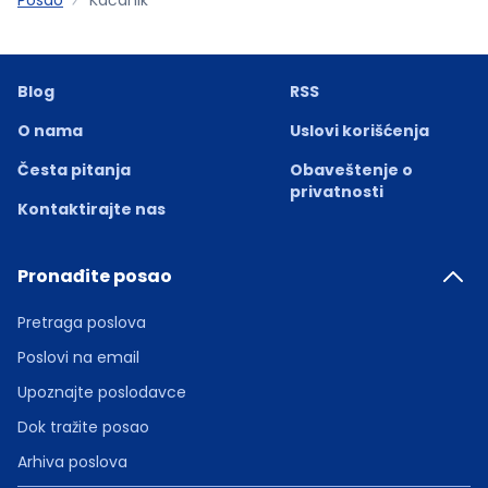
Blog
RSS
O nama
Uslovi korišćenja
Česta pitanja
Obaveštenje o
privatnosti
Kontaktirajte nas
Pronađite posao
Pretraga poslova
Poslovi na email
Upoznajte poslodavce
Dok tražite posao
Arhiva poslova