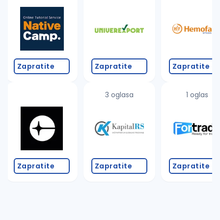
Takođe možete da:
proverite pravopisne greške (koristite č, ć, š, đ, ž,
povećajte radijus za odabrani grad
promenite odabrane filtere pretrage
Zapratite
Zapratite
Zapratite
3 oglasa
1 oglas
Zapratite
Zapratite
Zapratite