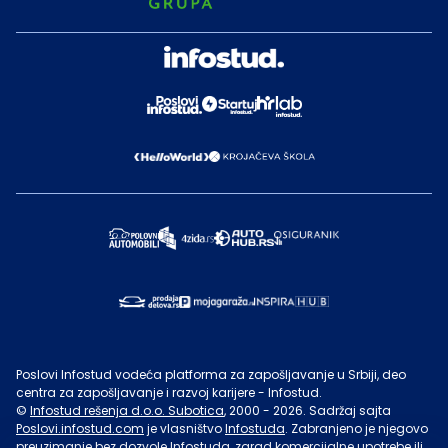
Poslovi Infostud vodeća platforma za zapošljavanje u Srbiji, deo
centra za zapošljavanje i razvoj karijere - Infostud.
©
Infostud rešenja d.o.o. Subotica
, 2000 -
2026
. Sadržaj sajta
Poslovi.infostud.com
je vlasništvo
Infostuda
. Zabranjeno je njegovo
preuzimanje bez dozvole
Infostuda
, zarad komercijalne upotrebe ili