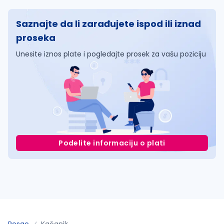
Saznajte da li zarađujete ispod ili iznad
proseka
Unesite iznos plate i pogledajte prosek za vašu poziciju
Podelite informaciju o plati
Posao
Kačanik