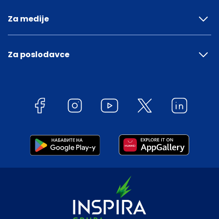
Za medije
Za poslodavce