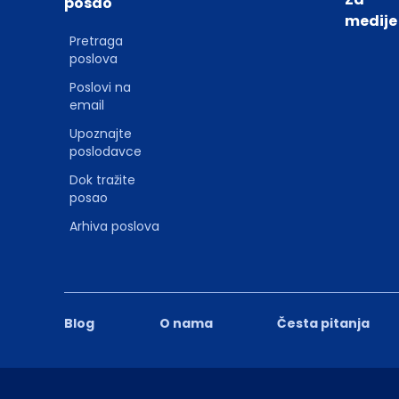
posao
medije
Pretraga
poslova
Poslovi na
email
Upoznajte
poslodavce
Dok tražite
posao
Arhiva poslova
Blog
O nama
Česta pitanja