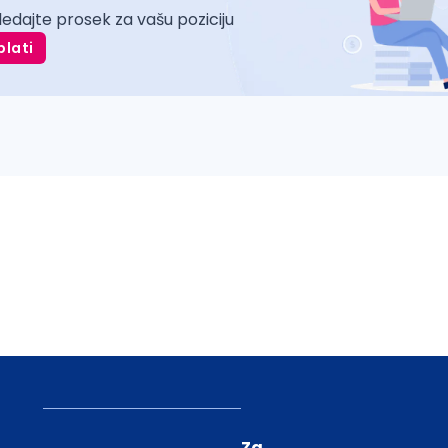
ledajte prosek za vašu poziciju
plati
Za