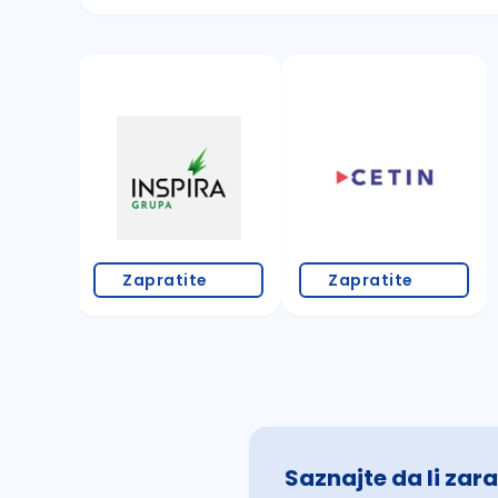
Sačuvajte pretragu
Takođe možete da:
proverite pravopisne greške (koristite č, ć,
povećajte radijus za odabrani grad
promenite odabrane filtere pretrage
Zapratite
Zapratite
Saznajte da li zara