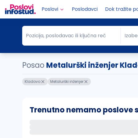
Poslovi
Poslodavci
Dok tražite p
Pozicija, poslodavac ili ključna reč
Izabe
Pozicija, poslodavac ili ključna reč
Grad
Posao
Metalurški inženjer Kla
Kladovo
Metalurški inženjer
Trenutno nemamo poslove sa 
Ako sačuvate ovu pretragu, obavestićemo va