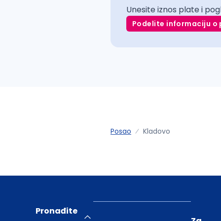
Unesite iznos plate i pog
Podelite informaciju o 
Posao
Kladovo
Pronađite
Za