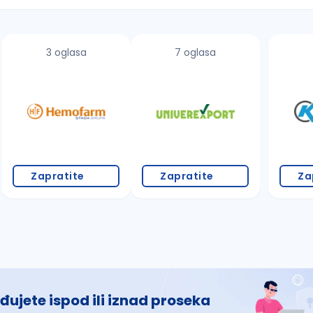
3 oglasa
7 oglasa
 š, đ, ž, dž)
Zapratite
Zapratite
Za
đujete ispod ili iznad proseka