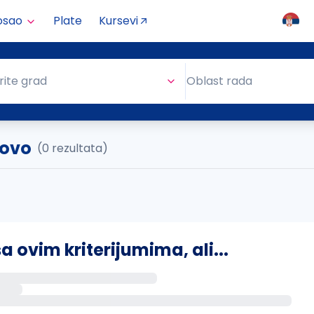
osao
Plate
Kursevi
Oblast rada
rite grad
Oblast rada
dovo
(0 rezultata)
ovim kriterijumima, ali...
s putem email-a kada se pojave novi poslovi.