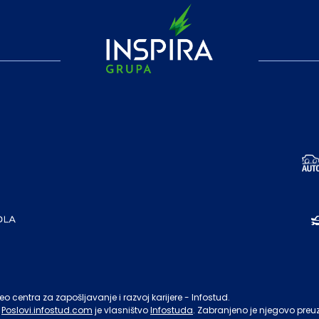
o centra za zapošljavanje i razvoj karijere - Infostud.
Poslovi.infostud.com
je vlasništvo
Infostuda
. Zabranjeno je njegovo preu