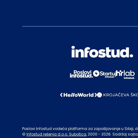
Poslovi Infostud vodeća platforma za zapošljavanje u Srbiji, de
©
Infostud rešenja d.o.o. Subotica
, 2000 -
2026
. Sadržaj sajta