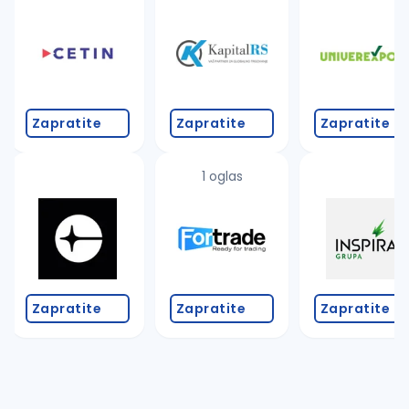
Takođe možete da:
proverite pravopisne greške (koristite č, ć, š, đ, ž,
povećajte radijus za odabrani grad
promenite odabrane filtere pretrage
Zapratite
Zapratite
Zapratite
1 oglas
Zapratite
Zapratite
Zapratite