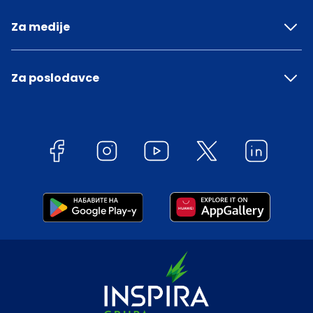
Za medije
Za poslodavce