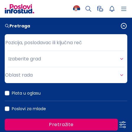
Pretraga
Pozicija, poslodavac ili ključna reč
Pozicija, poslodavac ili ključna reč
Izaberite grad
Grad
Oblast rada
Oblast rada
Plata u oglasu
Poslovi za mlade
Pretražite