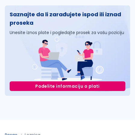
Saznajte da li zarađujete ispod ili iznad
proseka
Unesite iznos plate i pogledajte prosek za vašu poziciju
Podelite informaciju o plati
Posao
Loznica