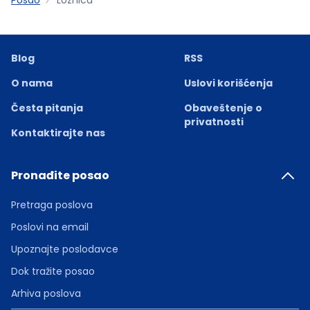
Blog
RSS
O nama
Uslovi korišćenja
Česta pitanja
Obaveštenje o
privatnosti
Kontaktirajte nas
Pronađite posao
Pretraga poslova
Poslovi na email
Upoznajte poslodavce
Dok tražite posao
Arhiva poslova