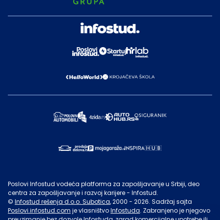
Poslovi Infostud vodeća platforma za zapošljavanje u Srbiji, deo
centra za zapošljavanje i razvoj karijere - Infostud.
©
Infostud rešenja d.o.o. Subotica
, 2000 -
2026
. Sadržaj sajta
Poslovi.infostud.com
je vlasništvo
Infostuda
. Zabranjeno je njegovo
preuzimanje bez dozvole
Infostuda
, zarad komercijalne upotrebe ili