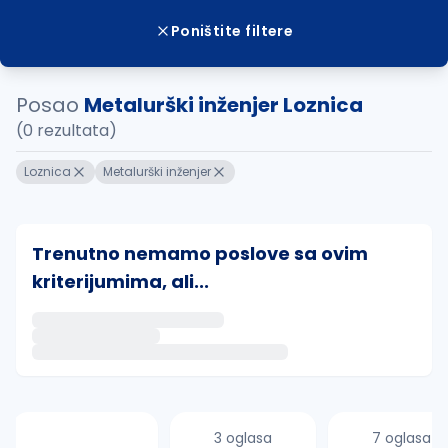
Poništite filtere
Posao
Metalurški inženjer Loznica
(0 rezultata)
Loznica
Metalurški inženjer
Trenutno nemamo poslove sa ovim
kriterijumima, ali...
Ako sačuvate ovu pretragu, obavestićemo vas putem 
uvajte pretragu
3 oglasa
7 oglasa