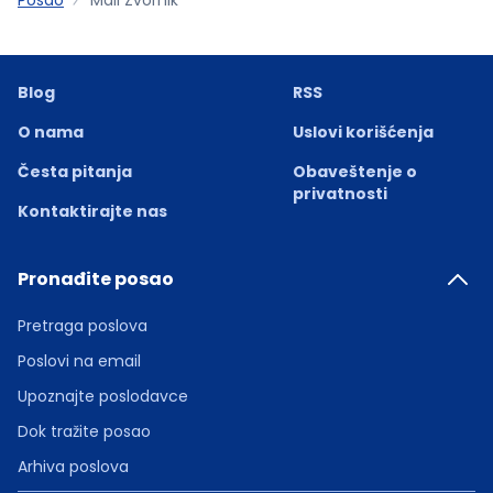
Blog
RSS
O nama
Uslovi korišćenja
Česta pitanja
Obaveštenje o
privatnosti
Kontaktirajte nas
Pronađite posao
Pretraga poslova
Poslovi na email
Upoznajte poslodavce
Dok tražite posao
Arhiva poslova