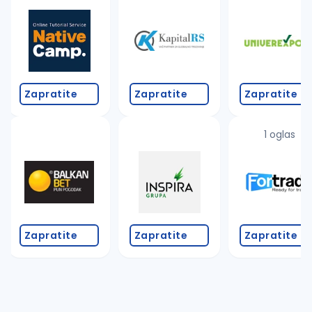
Takođe možete da:
proverite pravopisne greške (koristite č, ć, š, đ, ž,
povećajte radijus za odabrani grad
promenite odabrane filtere pretrage
Zapratite
Zapratite
Zapratite
1 oglas
Zapratite
Zapratite
Zapratite