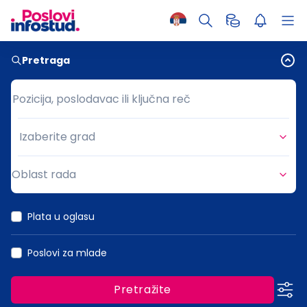
Pretraga
Pozicija, poslodavac ili ključna reč
Pozicija, poslodavac ili ključna reč
Izaberite grad
Grad
Oblast rada
Oblast rada
Plata u oglasu
Poslovi za mlade
Pretražite