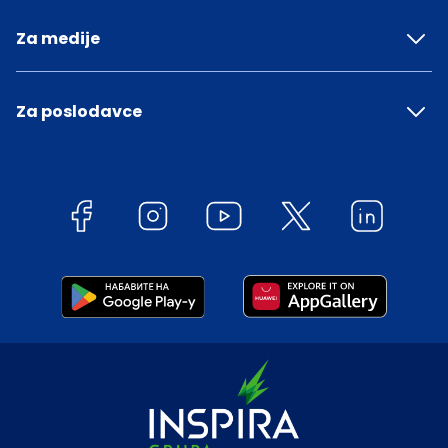
Za medije
Za poslodavce