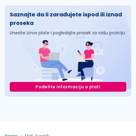
Saznajte da li zarađujete ispod ili iznad
proseka
Unesite iznos plate i pogledajte prosek za vašu poziciju
Podelite informaciju o plati
Posao
Mali Zvornik