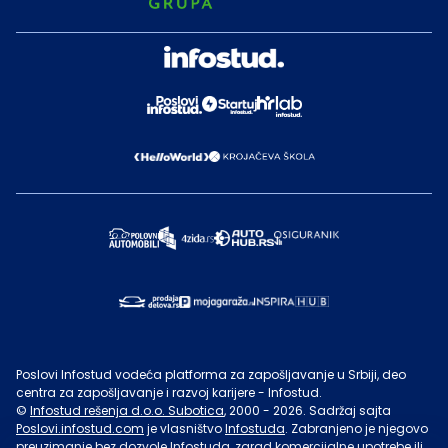
Poslovi Infostud vodeća platforma za zapošljavanje u Srbiji, deo
centra za zapošljavanje i razvoj karijere - Infostud.
©
Infostud rešenja d.o.o. Subotica
, 2000 -
2026
. Sadržaj sajta
Poslovi.infostud.com
je vlasništvo
Infostuda
. Zabranjeno je njegovo
preuzimanje bez dozvole
Infostuda
, zarad komercijalne upotrebe ili