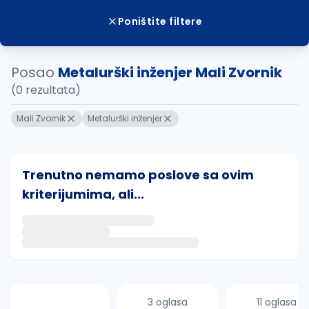
Poništite filtere
Posao
Metalurški inženjer Mali Zvornik
(0 rezultata)
Mali Zvornik
Metalurški inženjer
Trenutno nemamo poslove sa ovim
kriterijumima, ali...
Ako sačuvate ovu pretragu, obavestićemo vas putem 
uvajte pretragu
3 oglasa
11 oglasa