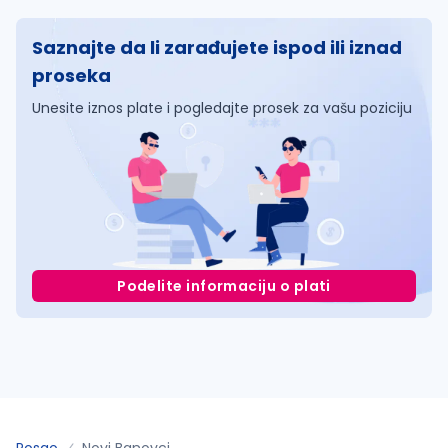
Saznajte da li zarađujete ispod ili iznad
proseka
Unesite iznos plate i pogledajte prosek za vašu poziciju
Podelite informaciju o plati
Posao
Novi Banovci