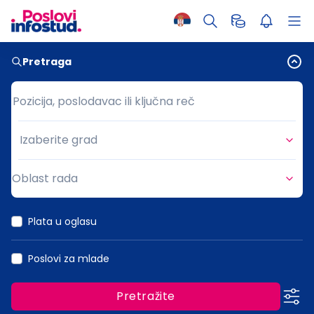
Pretraga
Pozicija, poslodavac ili ključna reč
Pozicija, poslodavac ili ključna reč
Izaberite grad
Grad
Oblast rada
Oblast rada
Plata u oglasu
Poslovi za mlade
Pretražite