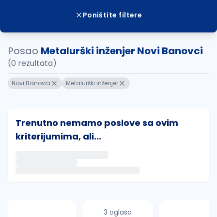
Poništite filtere
Posao
Metalurški inženjer Novi Banovci
(0 rezultata)
Novi Banovci
Metalurški inženjer
Trenutno nemamo poslove sa ovim
kriterijumima, ali...
Ako sačuvate ovu pretragu, obavestićemo vas putem 
uvajte pretragu
3 oglasa