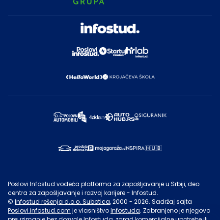
Poslovi Infostud vodeća platforma za zapošljavanje u Srbiji, deo
centra za zapošljavanje i razvoj karijere - Infostud.
©
Infostud rešenja d.o.o. Subotica
, 2000 -
2026
. Sadržaj sajta
Poslovi.infostud.com
je vlasništvo
Infostuda
. Zabranjeno je njegovo
preuzimanje bez dozvole
Infostuda
, zarad komercijalne upotrebe ili