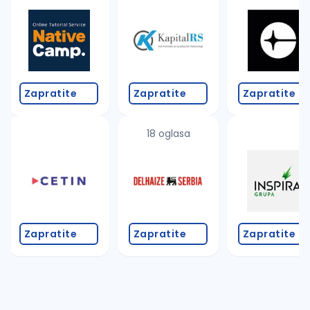
Takođe možete da:
proverite pravopisne greške (koristite č, ć, š, đ, ž,
povećajte radijus za odabrani grad
promenite odabrane filtere pretrage
Zapratite
Zapratite
Zapratite
18 oglasa
Zapratite
Zapratite
Zapratite