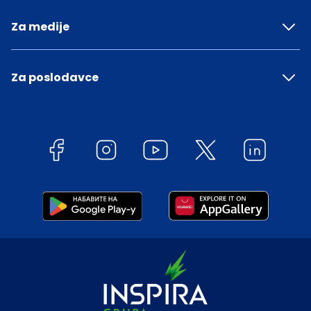
Za medije
Za poslodavce