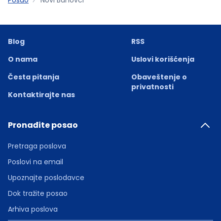
Blog
RSS
O nama
Uslovi korišćenja
Česta pitanja
Obaveštenje o
privatnosti
Kontaktirajte nas
Pronađite posao
Pretraga poslova
Poslovi na email
Upoznajte poslodavce
Dok tražite posao
Arhiva poslova