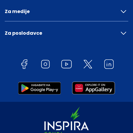
Za medije
Za poslodavce