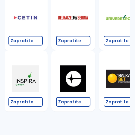
Takođe možete da:
proverite pravopisne greške (koristite č, ć, š, đ, ž,
povećajte radijus za odabrani grad
promenite odabrane filtere pretrage
Zapratite
Zapratite
Zapratite
Zapratite
Zapratite
Zapratite