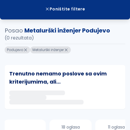
Poništite filtere
Posao
Metalurški inženjer Podujevo
(0 rezultata)
Podujevo
Metalurški inženjer
Trenutno nemamo poslove sa ovim
kriterijumima, ali...
Ako sačuvate ovu pretragu, obavestićemo vas putem 
uvajte pretragu
18 oglasa
11 oglasa