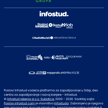
Poslovi Infostud vodeća platforma za zapošljavanje u Srbiji, deo
centra za zapošljavanje i razvoj karijere - Infostud.
©
Infostud rešenja d.o.o. Subotica
, 2000 -
2026
. Sadržaj sajta
Poslovi.infostud.com
je vlasništvo
Infostuda
. Zabranjeno je njegovo
preuzimanje bez dozvole
Infostuda
, zarad komercijalne upotrebe ili