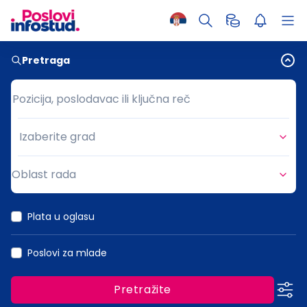
Pretraga
Pozicija, poslodavac ili ključna reč
Pozicija, poslodavac ili ključna reč
Izaberite grad
Grad
Oblast rada
Oblast rada
Plata u oglasu
Poslovi za mlade
Pretražite