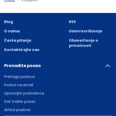
Blog
RSS
O nama
Uslovi korišćenja
Česta pitanja
Obaveštenje o
privatnosti
Kontaktirajte nas
Pronađite posao
Pretraga poslova
Poslovi na email
Upoznajte poslodavce
Dok tražite posao
Arhiva poslova