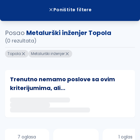
Poništite filtere
Posao
Metalurški inženjer Topola
(0 rezultata)
Topola
Metalurški inženjer
Trenutno nemamo poslove sa ovim
kriterijumima, ali...
Ako sačuvate ovu pretragu, obavestićemo vas putem 
uvajte pretragu
7 oglasa
1 oglas