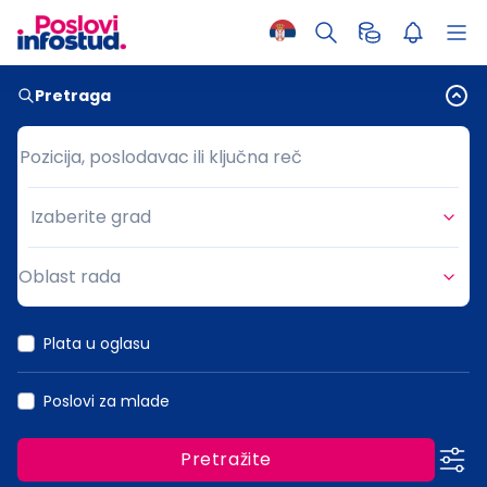
Pretraga
Pozicija, poslodavac ili ključna reč
Pozicija, poslodavac ili ključna reč
Izaberite grad
Grad
Oblast rada
Oblast rada
Plata u oglasu
Poslovi za mlade
Pretražite