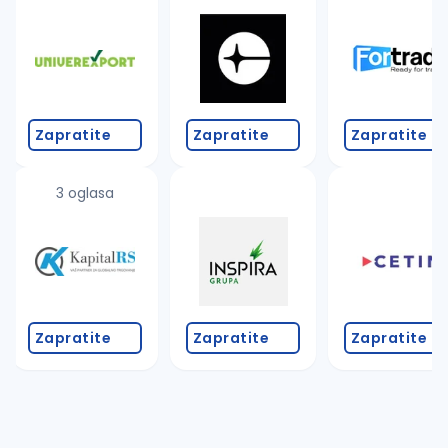
Takođe možete da:
proverite pravopisne greške (koristite č, ć, š, đ, ž,
povećajte radijus za odabrani grad
promenite odabrane filtere pretrage
Zapratite
Zapratite
Zapratite
3 oglasa
Zapratite
Zapratite
Zapratite