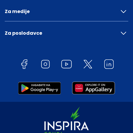
Za medije
Za poslodavce