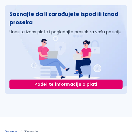
Saznajte da li zarađujete ispod ili iznad
proseka
Unesite iznos plate i pogledajte prosek za vašu poziciju
Podelite informaciju o plati
Posao
Topola