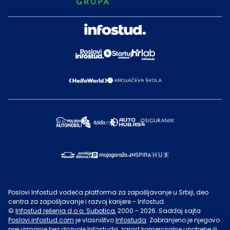
Poslovi Infostud vodeća platforma za zapošljavanje u Srbiji, deo
centra za zapošljavanje i razvoj karijere - Infostud.
©
Infostud rešenja d.o.o. Subotica
, 2000 -
2026
. Sadržaj sajta
Poslovi.infostud.com
je vlasništvo
Infostuda
. Zabranjeno je njegovo
preuzimanje bez dozvole
Infostuda
, zarad komercijalne upotrebe ili