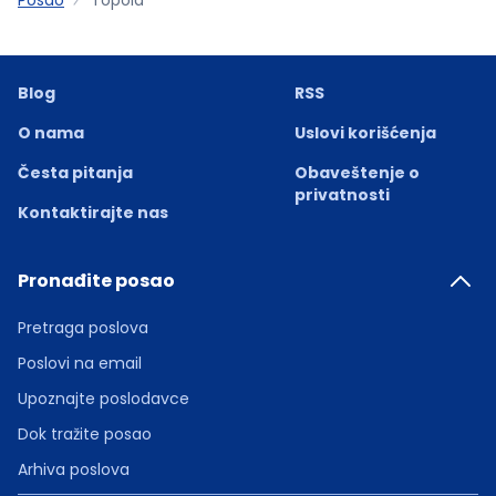
Blog
RSS
O nama
Uslovi korišćenja
Česta pitanja
Obaveštenje o
privatnosti
Kontaktirajte nas
Pronađite posao
Pretraga poslova
Poslovi na email
Upoznajte poslodavce
Dok tražite posao
Arhiva poslova