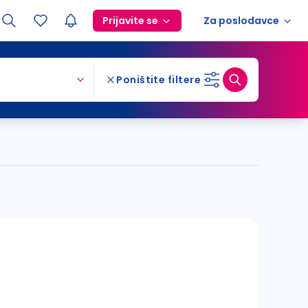
Prijavite se
Za poslodavce
Poništite filtere