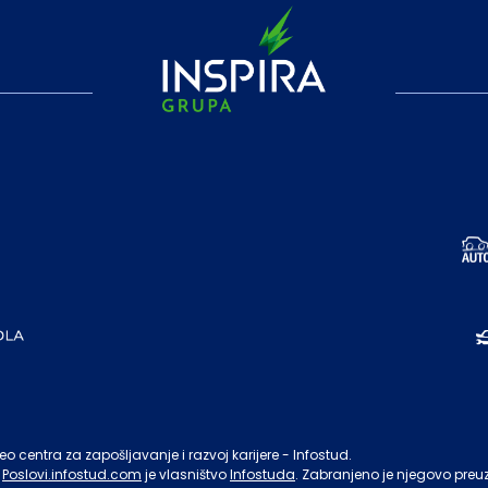
o centra za zapošljavanje i razvoj karijere - Infostud.
Poslovi.infostud.com
je vlasništvo
Infostuda
. Zabranjeno je njegovo preu