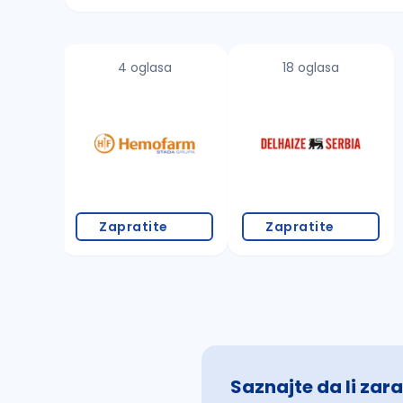
Sačuvajte pretragu
4 oglasa
18 oglasa
Takođe možete da:
proverite pravopisne greške (koristite č, ć,
povećajte radijus za odabrani grad
promenite odabrane filtere pretrage
Zapratite
Zapratite
Saznajte da li zara