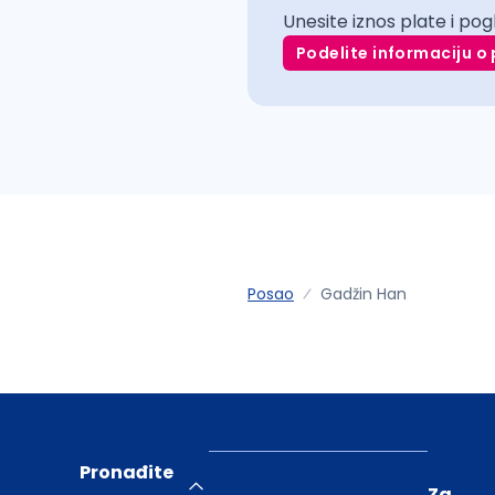
Unesite iznos plate i pog
Podelite informaciju o 
Posao
Gadžin Han
Pronađite
Za