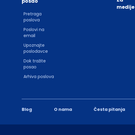
posao
medije
Pretraga
poslova
Poslovi na
email
Upoznajte
poslodavce
Dok tražite
posao
Arhiva poslova
Blog
O nama
Česta pitanja