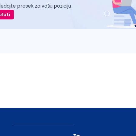
ledajte prosek za vašu poziciju
plati
Za