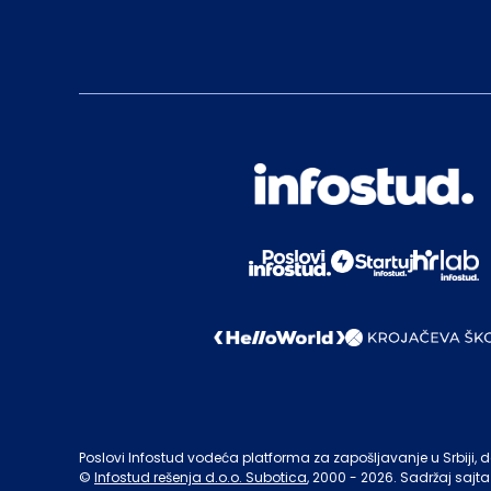
Poslovi Infostud vodeća platforma za zapošljavanje u Srbiji, de
©
Infostud rešenja d.o.o. Subotica
, 2000 -
2026
. Sadržaj sajta