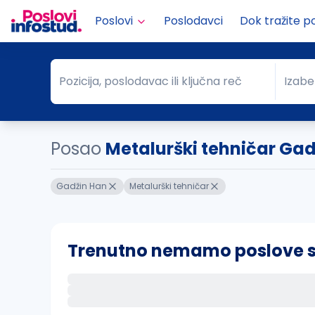
Poslovi
Poslodavci
Dok tražite p
Pozicija, poslodavac ili ključna reč
Izabe
Pozicija, poslodavac ili ključna reč
Grad
Posao
Metalurški tehničar Ga
Gadžin Han
Metalurški tehničar
Trenutno nemamo poslove sa 
Ako sačuvate ovu pretragu, obavestićemo va