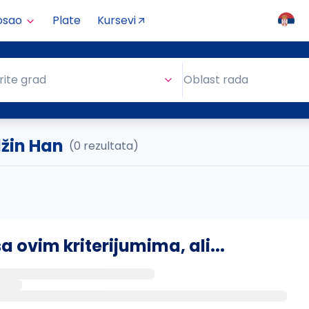
osao
Plate
Kursevi
Oblast rada
rite grad
Oblast rada
džin Han
(0 rezultata)
ovim kriterijumima, ali...
s putem email-a kada se pojave novi poslovi.