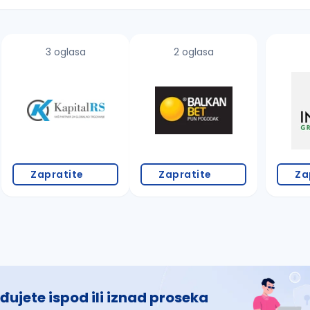
3 oglasa
2 oglasa
 š, đ, ž, dž)
Zapratite
Zapratite
Za
đujete ispod ili iznad proseka