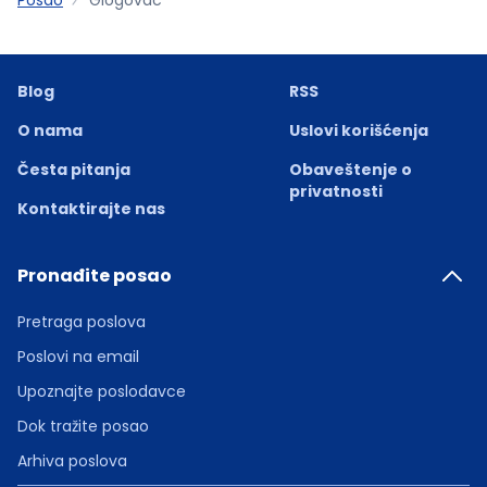
Blog
RSS
O nama
Uslovi korišćenja
Česta pitanja
Obaveštenje o
privatnosti
Kontaktirajte nas
Pronađite posao
Pretraga poslova
Poslovi na email
Upoznajte poslodavce
Dok tražite posao
Arhiva poslova