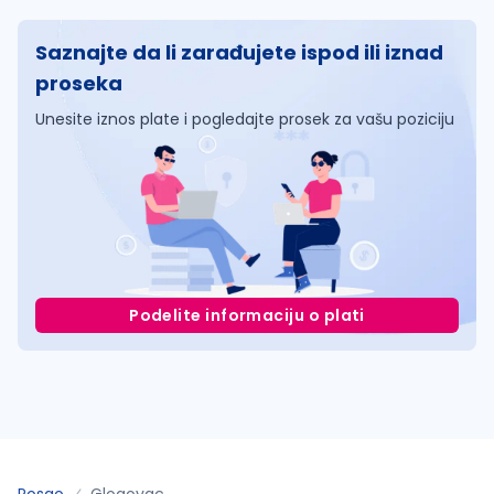
Saznajte da li zarađujete ispod ili iznad
proseka
Unesite iznos plate i pogledajte prosek za vašu poziciju
Podelite informaciju o plati
Posao
Glogovac