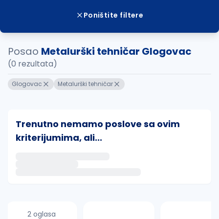
Poništite filtere
Posao
Metalurški tehničar Glogovac
(0 rezultata)
Glogovac
Metalurški tehničar
Trenutno nemamo poslove sa ovim
kriterijumima, ali...
Ako sačuvate ovu pretragu, obavestićemo vas putem 
uvajte pretragu
2 oglasa