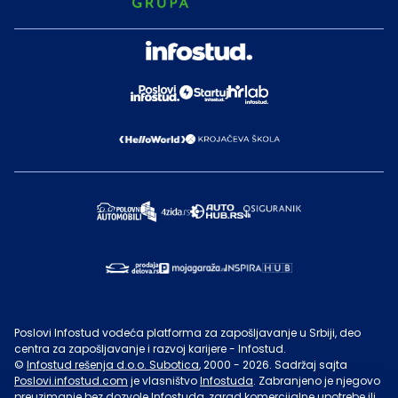
Poslovi Infostud vodeća platforma za zapošljavanje u Srbiji, deo
centra za zapošljavanje i razvoj karijere - Infostud.
©
Infostud rešenja d.o.o. Subotica
, 2000 -
2026
. Sadržaj sajta
Poslovi.infostud.com
je vlasništvo
Infostuda
. Zabranjeno je njegovo
preuzimanje bez dozvole
Infostuda
, zarad komercijalne upotrebe ili