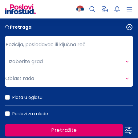
Pretraga
Pozicija, poslodavac ili ključna reč
Pozicija, poslodavac ili ključna reč
Izaberite grad
Grad
Oblast rada
Oblast rada
Plata u oglasu
Poslovi za mlade
Pretražite