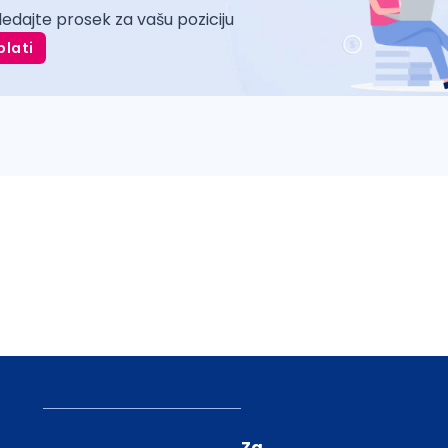
ledajte prosek za vašu poziciju
plati
Za