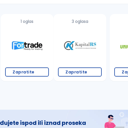
1 oglas
3 oglasa
 š, đ, ž, dž)
Zapratite
Zapratite
Za
đujete ispod ili iznad proseka