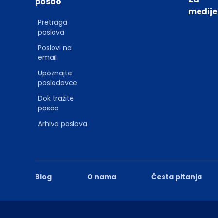
posao
medije
Pretraga
poslova
Poslovi na
email
Upoznajte
poslodavce
Dok tražite
posao
Arhiva poslova
Blog
O nama
Česta pitanja