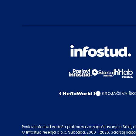
Poslovi Infostud vodeća platforma za zapošljavanje u Srbiji, de
©
Infostud rešenja d.o.o. Subotica
, 2000 -
2026
. Sadržaj sajta