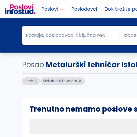
Poslovi
Poslodavci
Dok tražite p
Pozicija, poslodavac ili ključna reč
Izabe
Pozicija, poslodavac ili ključna reč
Grad
Posao
Metalurški tehničar Isto
Istok
Metalurški tehničar
Trenutno nemamo poslove sa 
Ako sačuvate ovu pretragu, obavestićemo va