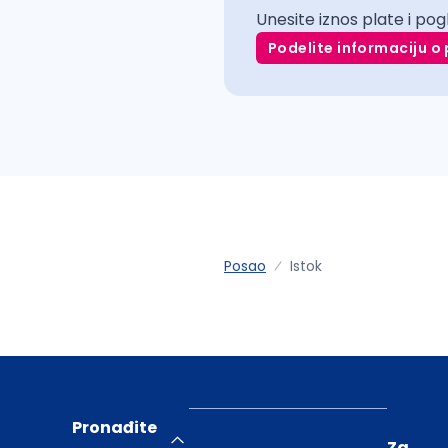
Unesite iznos plate i pog
Podelite informaciju o 
Posao
Istok
Pronađite
Za