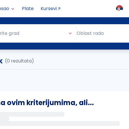
osao
Plate
Kursevi
Oblast rada
rite grad
Oblast rada
k
(0 rezultata)
ovim kriterijumima, ali...
s putem email-a kada se pojave novi poslovi.