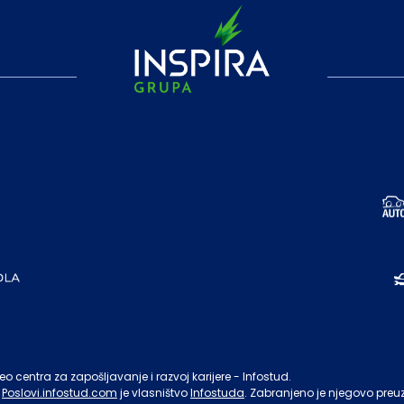
o centra za zapošljavanje i razvoj karijere - Infostud.
Poslovi.infostud.com
je vlasništvo
Infostuda
. Zabranjeno je njegovo preu