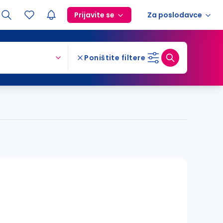
Prijavite se
Za poslodavce
Poništite filtere