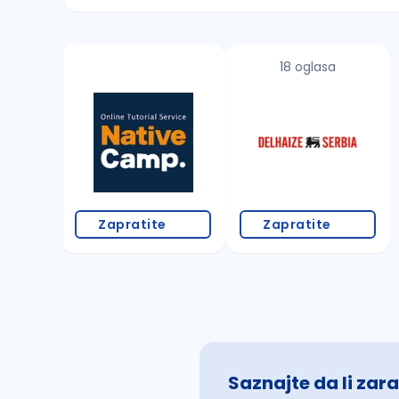
Sačuvajte pretragu
18 oglasa
Takođe možete da:
proverite pravopisne greške (koristite č, ć,
povećajte radijus za odabrani grad
promenite odabrane filtere pretrage
Zapratite
Zapratite
Saznajte da li zara