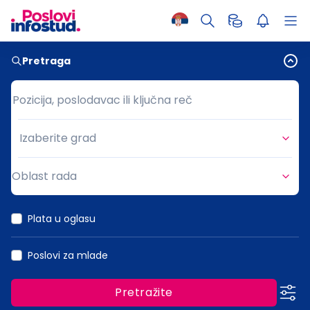
Pretraga
Pozicija, poslodavac ili ključna reč
Pozicija, poslodavac ili ključna reč
Izaberite grad
Grad
Oblast rada
Oblast rada
Plata u oglasu
Poslovi za mlade
Pretražite