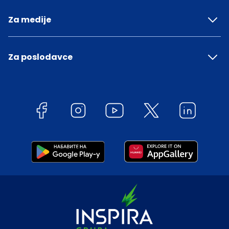
Za medije
Za poslodavce