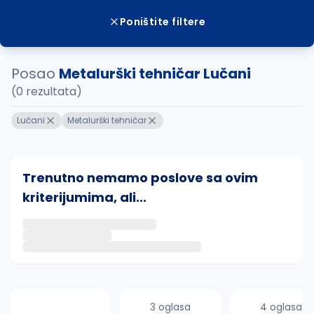
Poništite filtere
Posao
Metalurški tehničar Lučani
(0 rezultata)
Lučani
Metalurški tehničar
Trenutno nemamo poslove sa ovim
kriterijumima, ali...
Ako sačuvate ovu pretragu, obavestićemo vas putem 
uvajte pretragu
3 oglasa
4 oglasa