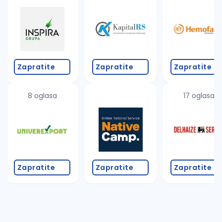
Takođe možete da:
proverite pravopisne greške (koristite č, ć, š, đ, ž,
povećajte radijus za odabrani grad
promenite odabrane filtere pretrage
Zapratite
Zapratite
Zapratite
8 oglasa
17 oglasa
Zapratite
Zapratite
Zapratite