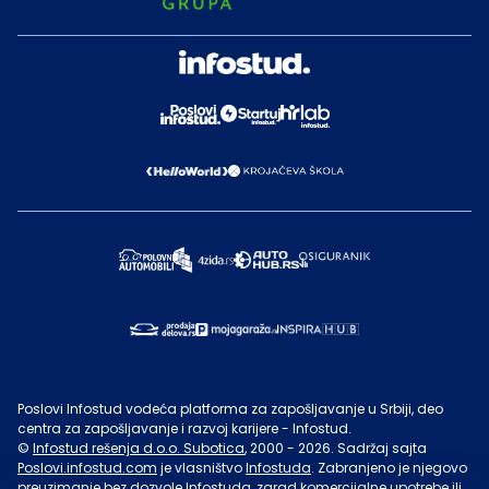
Poslovi Infostud vodeća platforma za zapošljavanje u Srbiji, deo
centra za zapošljavanje i razvoj karijere - Infostud.
©
Infostud rešenja d.o.o. Subotica
, 2000 -
2026
. Sadržaj sajta
Poslovi.infostud.com
je vlasništvo
Infostuda
. Zabranjeno je njegovo
preuzimanje bez dozvole
Infostuda
, zarad komercijalne upotrebe ili