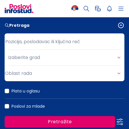
Pretraga
Pozicija, poslodavac ili ključna reč
Pozicija, poslodavac ili ključna reč
Izaberite grad
Grad
Oblast rada
Oblast rada
Plata u oglasu
Poslovi za mlade
Pretražite