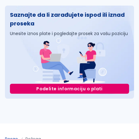
Saznajte da li zarađujete ispod ili iznad
proseka
Unesite iznos plate i pogledajte prosek za vašu poziciju
Podelite informaciju o plati
Posao
Požega