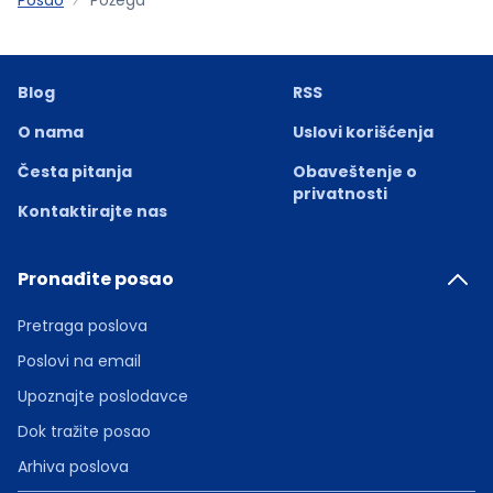
Blog
RSS
O nama
Uslovi korišćenja
Česta pitanja
Obaveštenje o
privatnosti
Kontaktirajte nas
Pronađite posao
Pretraga poslova
Poslovi na email
Upoznajte poslodavce
Dok tražite posao
Arhiva poslova