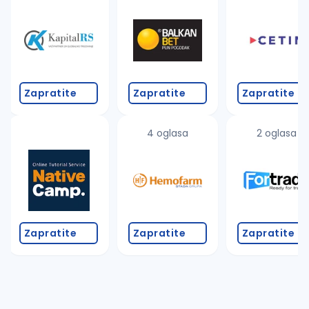
Takođe možete da:
proverite pravopisne greške (koristite č, ć, š, đ, ž,
povećajte radijus za odabrani grad
promenite odabrane filtere pretrage
Zapratite
Zapratite
Zapratite
4 oglasa
2 oglasa
Zapratite
Zapratite
Zapratite