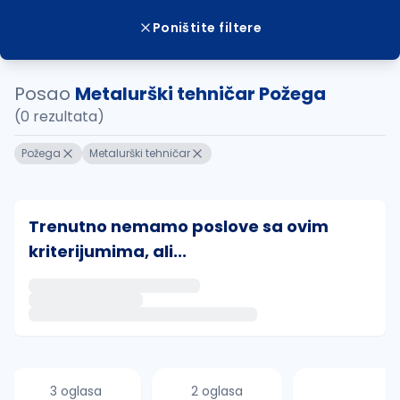
Poništite filtere
Posao
Metalurški tehničar Požega
(0 rezultata)
Požega
Metalurški tehničar
Trenutno nemamo poslove sa ovim
kriterijumima, ali...
Ako sačuvate ovu pretragu, obavestićemo vas putem 
uvajte pretragu
3 oglasa
2 oglasa