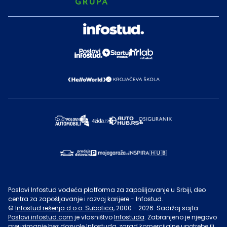
Poslovi Infostud vodeća platforma za zapošljavanje u Srbiji, deo
centra za zapošljavanje i razvoj karijere - Infostud.
©
Infostud rešenja d.o.o. Subotica
, 2000 -
2026
. Sadržaj sajta
Poslovi.infostud.com
je vlasništvo
Infostuda
. Zabranjeno je njegovo
preuzimanje bez dozvole
Infostuda
, zarad komercijalne upotrebe ili