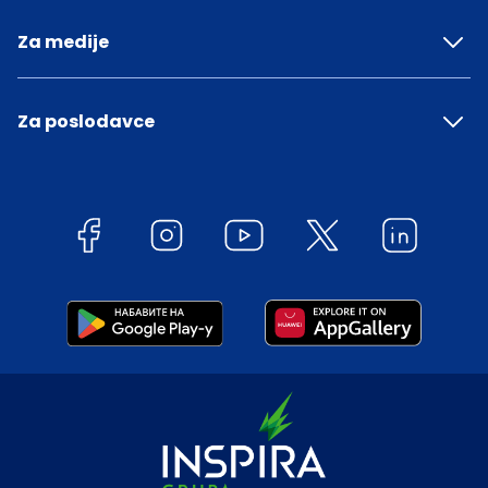
Za medije
Za poslodavce