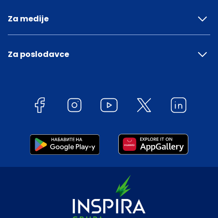
Za medije
Za poslodavce