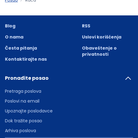
Blog
RSS
O nama
Uslovi korišćenja
Česta pitanja
Obaveštenje o
privatnosti
Kontaktirajte nas
Pronađite posao
Pretraga poslova
Poslovi na email
Upoznajte poslodavce
Dok tražite posao
Arhiva poslova