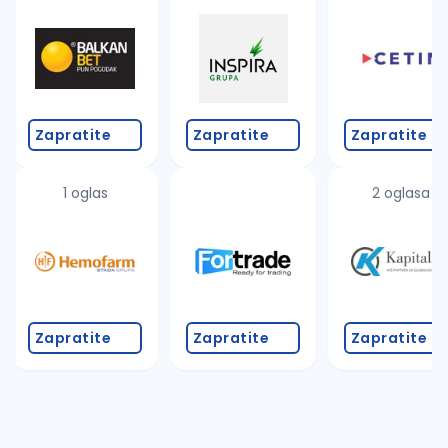
Takođe možete da:
proverite pravopisne greške (koristite č, ć, š, đ, ž,
povećajte radijus za odabrani grad
promenite odabrane filtere pretrage
Zapratite
Zapratite
Zapratite
1 oglas
2 oglasa
Zapratite
Zapratite
Zapratite