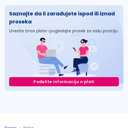
Saznajte da li zarađujete ispod ili iznad
proseka
Unesite iznos plate i pogledajte prosek za vašu poziciju
Podelite informaciju o plati
Posao
Rača