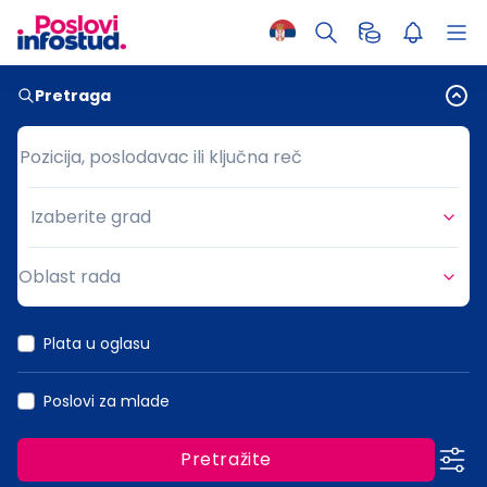
Pretraga
Pozicija, poslodavac ili ključna reč
Pozicija, poslodavac ili ključna reč
Izaberite grad
Grad
Oblast rada
Oblast rada
Plata u oglasu
Poslovi za mlade
Pretražite