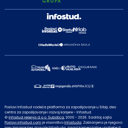
Poslovi Infostud vodeća platforma za zapošljavanje u Srbiji, deo
centra za zapošljavanje i razvoj karijere - Infostud.
©
Infostud rešenja d.o.o. Subotica
, 2000 -
2026
. Sadržaj sajta
Poslovi.infostud.com
je vlasništvo
Infostuda
. Zabranjeno je njegovo
preuzimanje bez dozvole
Infostuda
, zarad komercijalne upotrebe ili