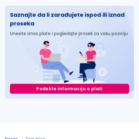
Saznajte da li zarađujete ispod ili iznad
proseka
Unesite iznos plate i pogledajte prosek za vašu poziciju
Podelite informaciju o plati
Posao
Žagubica