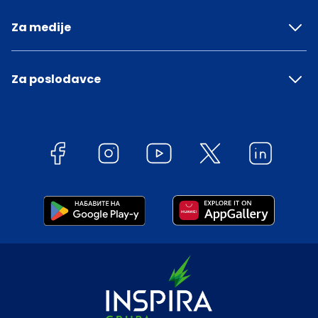
Za medije
Za poslodavce