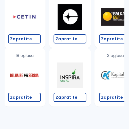
Takođe možete da:
proverite pravopisne greške (koristite č, ć, š, đ, ž,
povećajte radijus za odabrani grad
promenite odabrane filtere pretrage
Zapratite
Zapratite
Zapratite
18 oglasa
3 oglasa
Zapratite
Zapratite
Zapratite