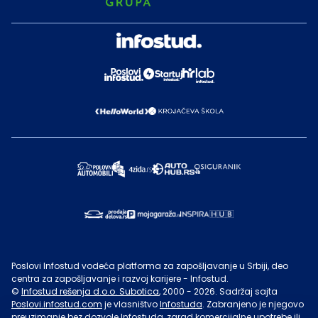
Poslovi Infostud vodeća platforma za zapošljavanje u Srbiji, deo
centra za zapošljavanje i razvoj karijere - Infostud.
©
Infostud rešenja d.o.o. Subotica
, 2000 -
2026
. Sadržaj sajta
Poslovi.infostud.com
je vlasništvo
Infostuda
. Zabranjeno je njegovo
preuzimanje bez dozvole
Infostuda
, zarad komercijalne upotrebe ili