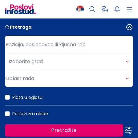
Pretraga
Pozicija, poslodavac ili ključna reč
Pozicija, poslodavac ili ključna reč
Izaberite grad
Grad
Oblast rada
Oblast rada
Plata u oglasu
Poslovi za mlade
Pretražite