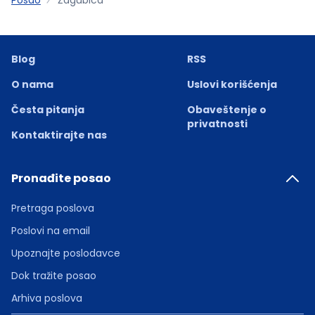
Blog
RSS
O nama
Uslovi korišćenja
Česta pitanja
Obaveštenje o
privatnosti
Kontaktirajte nas
Pronađite posao
Pretraga poslova
Poslovi na email
Upoznajte poslodavce
Dok tražite posao
Arhiva poslova