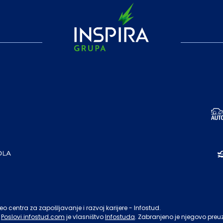
o centra za zapošljavanje i razvoj karijere - Infostud.
Poslovi.infostud.com
je vlasništvo
Infostuda
. Zabranjeno je njegovo preu