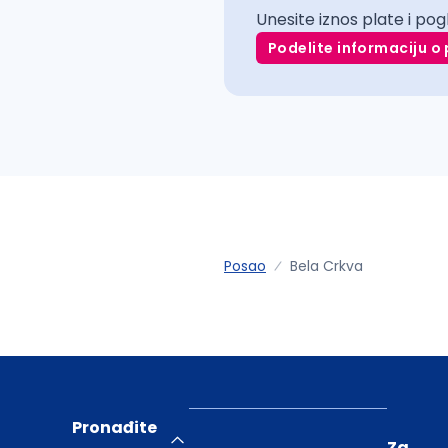
Unesite iznos plate i pog
Podelite informaciju o 
Posao
Bela Crkva
Pronađite
Za