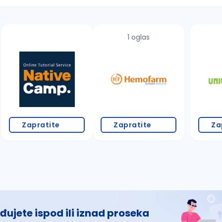
1 oglas
 š, đ, ž, dž)
Zapratite
Zapratite
Za
đujete ispod ili iznad proseka