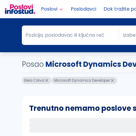
Poslovi
Poslodavci
Dok tražite p
Pozicija, poslodavac ili ključna reč
Izabe
Pozicija, poslodavac ili ključna reč
Grad
Posao
Microsoft Dynamics Dev.
Bela Crkva
Microsoft Dynamics Developer
Trenutno nemamo poslove sa 
Ako sačuvate ovu pretragu, obavestićemo va