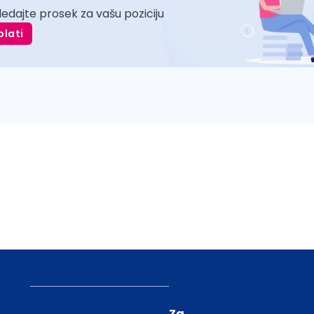
ledajte prosek za vašu poziciju
plati
Za