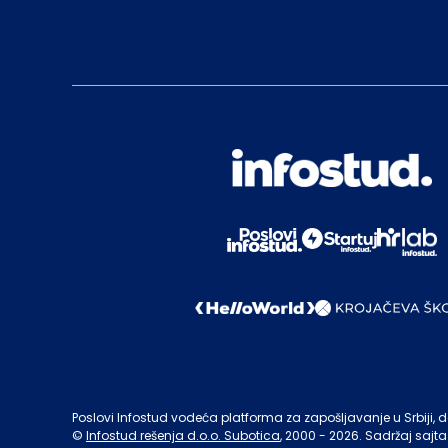
Poslovi Infostud vodeća platforma za zapošljavanje u Srbiji, de
©
Infostud rešenja d.o.o. Subotica
, 2000 -
2026
. Sadržaj sajta