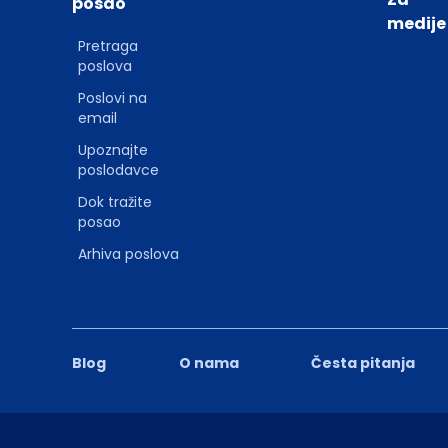
posao
medije
Pretraga
poslova
Poslovi na
email
Upoznajte
poslodavce
Dok tražite
posao
Arhiva poslova
Blog
O nama
Česta pitanja