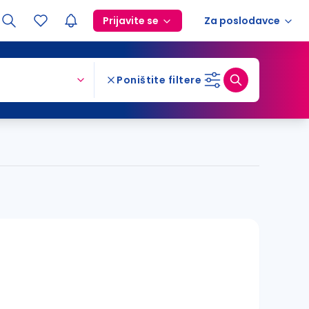
Prijavite se
Za poslodavce
Poništite filtere