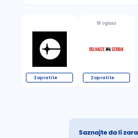
Sačuvajte pretragu
18 oglasa
Takođe možete da:
proverite pravopisne greške (koristite č, ć,
povećajte radijus za odabrani grad
promenite odabrane filtere pretrage
Zapratite
Zapratite
Saznajte da li zara