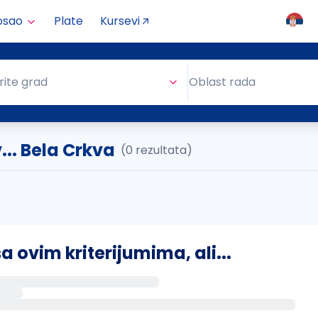
osao
Plate
Kursevi
Oblast rada
rite grad
Oblast rada
.. Bela Crkva
(0 rezultata)
ovim kriterijumima, ali...
s putem email-a kada se pojave novi poslovi.