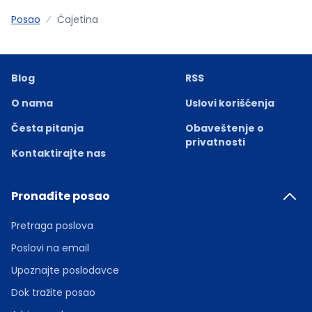
Posao
Čajetina
Blog
RSS
O nama
Uslovi korišćenja
Česta pitanja
Obaveštenje o
privatnosti
Kontaktirajte nas
Pronađite posao
Pretraga poslova
Poslovi na email
Upoznajte poslodavce
Dok tražite posao