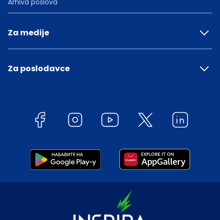
Arhiva poslova
Za medije
Za poslodavce