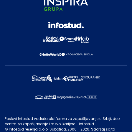
Poslovi Infostud vodeća platforma za zapošljavanje u Srbiji, deo
centra za zapošljavanje i razvoj karijere - Infostud.
©
Infostud rešenja d.o.o. Subotica
, 2000 -
2026
. Sadržaj sajta