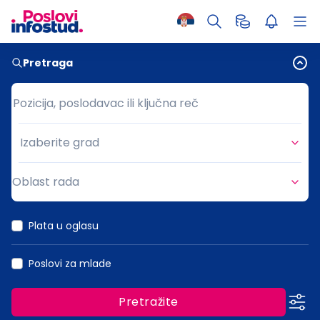
Pretraga
Pozicija, poslodavac ili ključna reč
Pozicija, poslodavac ili ključna reč
Izaberite grad
Grad
Oblast rada
Oblast rada
Plata u oglasu
Poslovi za mlade
Pretražite