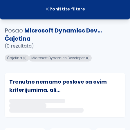
Poništite filtere
Posao
Microsoft Dynamics Dev...
Čajetina
(0 rezultata)
Čajetina
Microsoft Dynamics Developer
Trenutno nemamo poslove sa ovim
kriterijumima, ali...
Ako sačuvate ovu pretragu, obavestićemo vas putem 