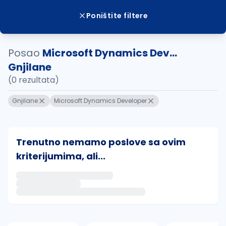
Poništite filtere
Posao
Microsoft Dynamics Dev...
Gnjilane
(0 rezultata)
Gnjilane
Microsoft Dynamics Developer
Trenutno nemamo poslove sa ovim
kriterijumima, ali...
Ako sačuvate ovu pretragu, obavestićemo vas putem 