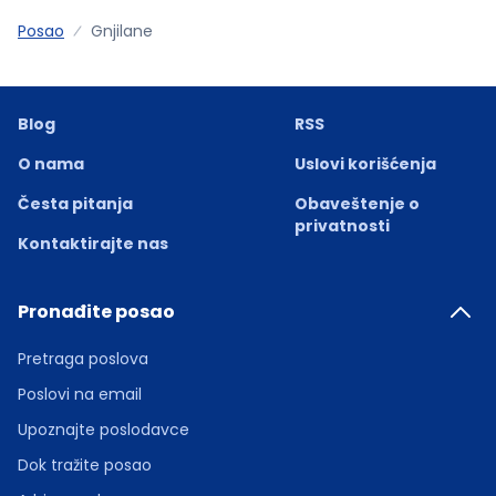
Posao
Gnjilane
Blog
RSS
O nama
Uslovi korišćenja
Česta pitanja
Obaveštenje o
privatnosti
Kontaktirajte nas
Pronađite posao
Pretraga poslova
Poslovi na email
Upoznajte poslodavce
Dok tražite posao