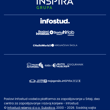
Poslovi Infostud vodeća platforma za zapošljavanje u Srbiji, deo
centra za zapošljavanje i razvoj karijere - Infostud.
©
Infostud rešenja d.o.o. Subotica
, 2000 -
2026
. Sadržaj sajta