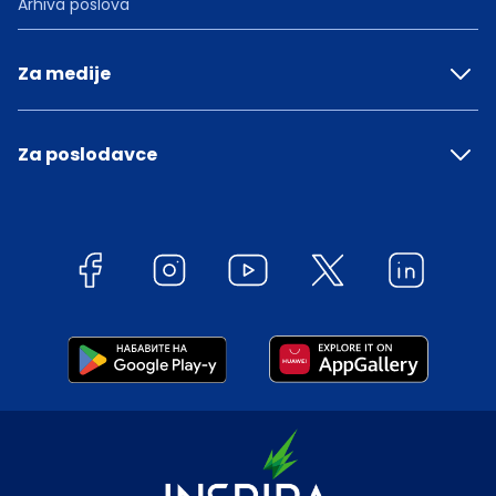
Arhiva poslova
Za medije
Za poslodavce