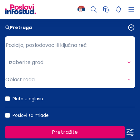
Pretraga
Pozicija, poslodavac ili ključna reč
Pozicija, poslodavac ili ključna reč
Izaberite grad
Grad
Oblast rada
Oblast rada
Plata u oglasu
Poslovi za mlade
Pretražite